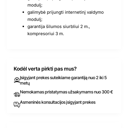
modulį;
galimybė prijungti internetinį valdymo
modulį;
garantija šilumos siurbliui 2 m.,
kompresoriui 3 m.
Kodėl verta pirkti pas mus?
Įsigyjant prekes suteikiame garantiją nuo 2 iki 5
metų
Nemokamas pristatymas užsakymams nuo 300 €
Asmeninės konsultacijos įsigyjant prekes