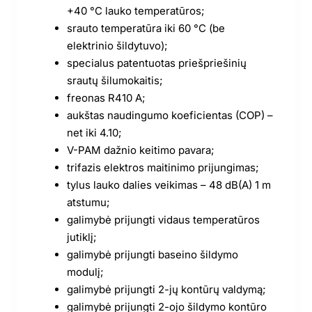
+40 °C lauko temperatūros;
srauto temperatūra iki 60 °C (be
elektrinio šildytuvo);
specialus patentuotas priešpriešinių
srautų šilumokaitis;
freonas R410 A;
aukštas naudingumo koeficientas (COP) –
net iki 4.10;
V-PAM dažnio keitimo pavara;
trifazis elektros maitinimo prijungimas;
tylus lauko dalies veikimas – 48 dB(A) 1 m
atstumu;
galimybė prijungti vidaus temperatūros
jutiklį;
galimybė prijungti baseino šildymo
modulį;
galimybė prijungti 2-jų kontūrų valdymą;
galimybė prijungti 2-ojo šildymo kontūro