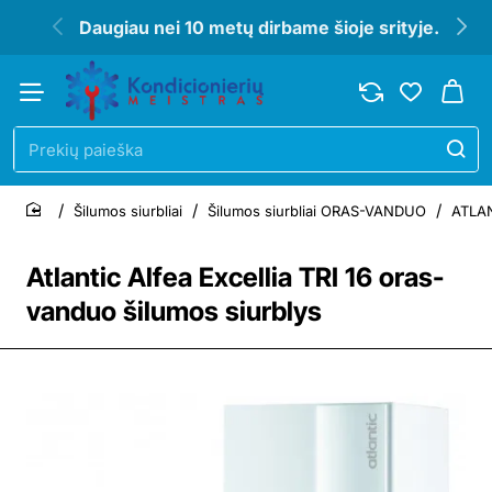
Daugiau nei 10 metų dirbame šioje srityje.
Prekių
paieška
Šilumos siurbliai
Šilumos siurbliai ORAS-VANDUO
ATLAN
home
Atlantic Alfea Excellia TRI 16 oras-
vanduo šilumos siurblys