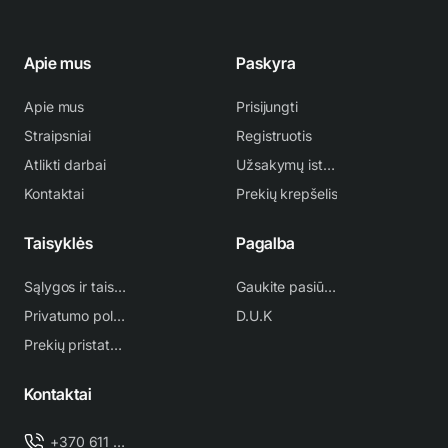
Apie mus
Paskyra
Apie mus
Prisijungti
Straipsniai
Registruotis
Atlikti darbai
Užsakymų istorija
Kontaktai
Prekių krepšelis
Taisyklės
Pagalba
Sąlygos ir taisyklės
Gaukite pasiūlymą
Privatumo politika
D.U.K
Prekių pristatymas
Kontaktai
+370 611 38 500