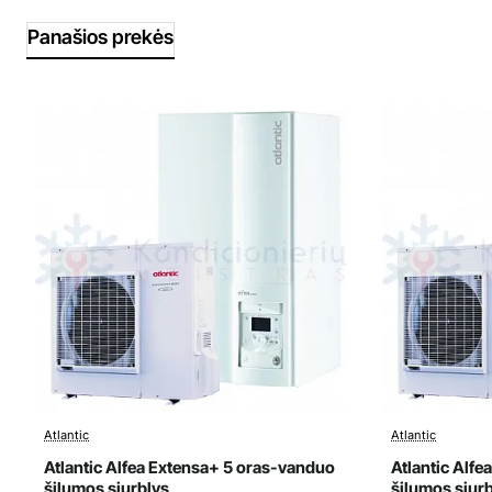
Panašios prekės
Atlantic
Atlantic
Išpardavimas
Išparda
Atlantic Alfea Extensa+ 5 oras-vanduo
Atlantic Alf
šilumos siurblys
šilumos siur