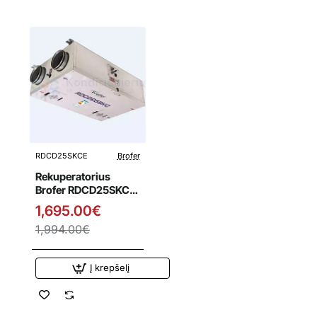
RDCD25SKCE
Brofer
Išpardavimas
Rekuperatorius
Brofer RDCD25SKCE
su entalpiniu
1,695.00€
šilumokaičiu
1,994.00€
Į krepšelį