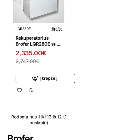
LQR280E
Brofer
Išpardavimas
Rekuperatorius
Brofer LQR280E su
entalpiniu
2,335.00€
šilumokaičiu
2,747.00€
Į krepšelį
Rodoma nuo 1 iki 12 iš 12 (1
puslapių)
Brofer