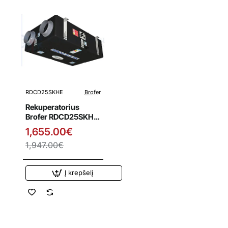
RDCD25SKHE
Brofer
Išpardavimas
Rekuperatorius
Brofer RDCD25SKHE
su entalpiniu
1,655.00€
šilumokaičiu
1,947.00€
Į krepšelį