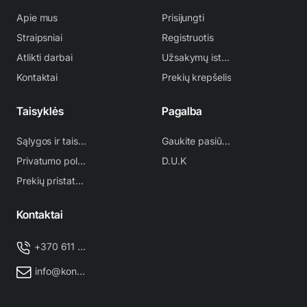
Apie mus
Prisijungti
Straipsniai
Registruotis
Atlikti darbai
Užsakymų istorija
Kontaktai
Prekių krepšelis
Taisyklės
Pagalba
Sąlygos ir taisyklės
Gaukite pasiūlymą
Privatumo politika
D.U.K
Prekių pristatymas
Kontaktai
+370 611 38 500
info@kondicionieriu-meistras.lt