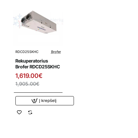
RDCD25SKHC
Brofer
Išpardavimas
Rekuperatorius
Brofer RDCD25SKHC
1,619.00€
1,905.00€
Į krepšelį