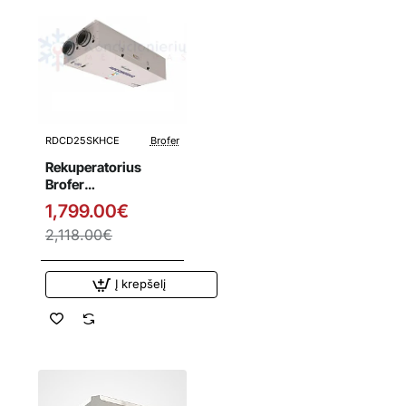
RDCD25SKHCE
Brofer
Išpardavimas
Rekuperatorius
Brofer
RDCD25SKHCE su
1,799.00€
entalpiniu
2,118.00€
šilumokaičiu
Į krepšelį