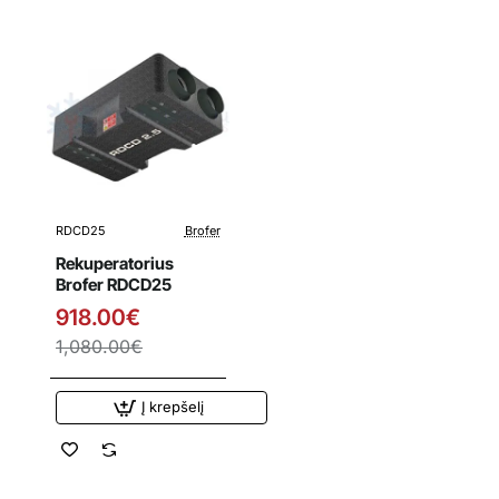
RDCD25
Brofer
Išpardavimas
Rekuperatorius
Brofer RDCD25
918.00€
1,080.00€
Į krepšelį