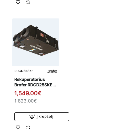
RDCD25SKE
Brofer
Išpardavimas
Rekuperatorius
Brofer RDCD25SKE
su entalpiniu
1,549.00€
šilumokaičiu
1,823.00€
Į krepšelį