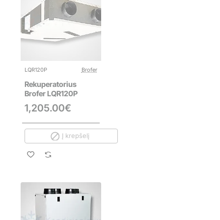
IŠPARDUOTA
LQR120P
Brofer
Rekuperatorius
Brofer LQR120P
1,205.00€
Į krepšelį