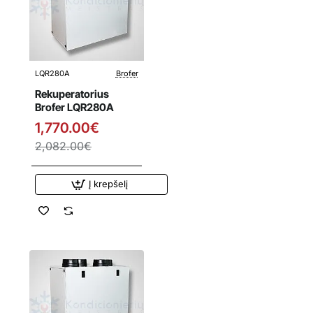
LQR280A
Brofer
Išpardavimas
Rekuperatorius
Brofer LQR280A
1,770.00€
2,082.00€
Į krepšelį