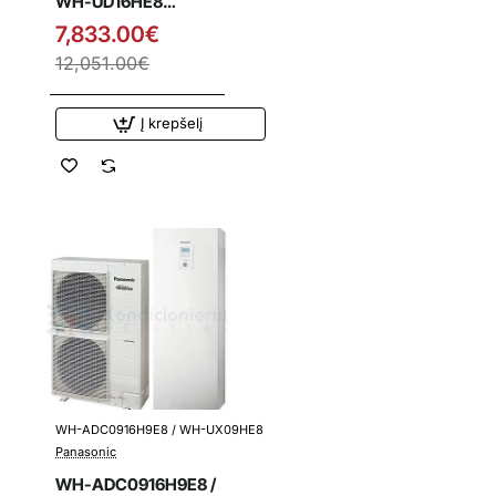
WH-UD16HE8
Panasonic 16.0 kW
7,833.00€
oras-vanduo šilumos
12,051.00€
siurblys su
integruota vandens
talpa 3 f
Į krepšelį
WH-ADC0916H9E8 / WH-UX09HE8
Išpardavimas
Panasonic
WH-ADC0916H9E8 /