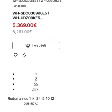
WH-SDC0309K6E5 / WH-UDZ09KE5
Išpardavimas
Panasonic
WH-SDC0309K6E5 /
WH-UDZ09KE5
Panasonic Bi-Bloc
5,369.00€
vienfazis K kartos
8,261.00€
9.0 kW oras-vanduo
šilumos siurblys
Į krepšelį
1
2
>
>|
Rodoma nuo 1 iki 24 iš 40 (2
puslapių)