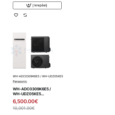
talpa
Į krepšelį
WH-ADC0309K6E5 / WH-UDZ05KE5
Išpardavimas
Panasonic
WH-ADC0309K6E5 /
WH-UDZ05KE5
Panasonic K kartos
6,500.00€
5.0 kW oras-vanduo
10,001.00€
šilumos siurblys su
integruota vandens