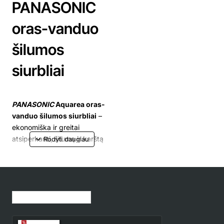
PANASONIC
oras-vanduo
šilumos
siurbliai
PANASONIC
Aquarea oras-
vanduo šilumos siurbliai
–
ekonomiška ir greitai
atsiperkanti, šilumą ir karštą
vandenį gaminanti sistema.
Panasonic
šilumos siurbliai
–
tai komfortas ir taupumas.
Jūsų peržiūrėtos prekės
Panasonic
šilumos siurblius
oras-vanduo, palyginus su
kitomis šildymo sistemomis,