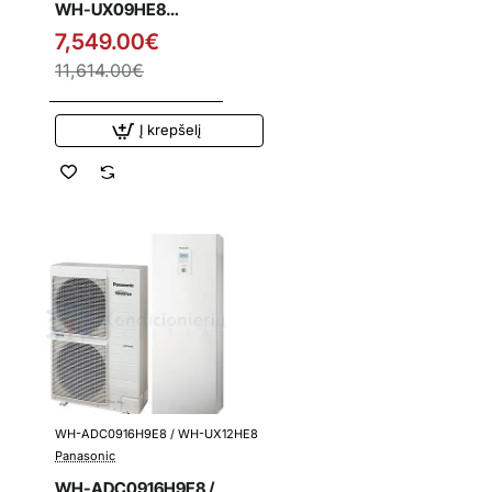
WH-UX09HE8
Panasonic T-CAP
7,549.00€
9.0 kW oras-vanduo
11,614.00€
šilumos siurblys su
integruota vandens
talpa
Į krepšelį
WH-ADC0916H9E8 / WH-UX12HE8
Išpardavimas
Panasonic
WH-ADC0916H9E8 /