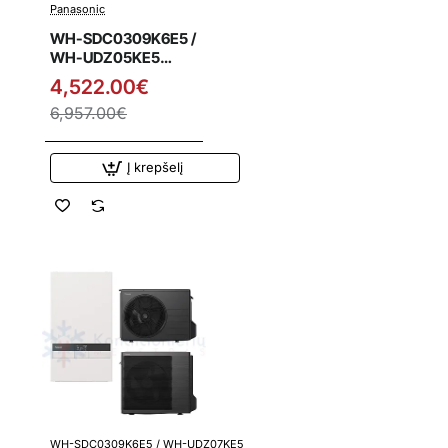
Panasonic
WH-SDC0309K6E5 /
WH-UDZ05KE5
Panasonic Bi-Bloc
4,522.00€
vienfazis K kartos
6,957.00€
5.0 kW oras-vanduo
šilumos siurblys
Į krepšelį
WH-SDC0309K6E5 / WH-UDZ07KE5
Išpardavimas