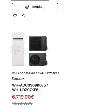
talpa
Į krepšelį
WH-ADC0309K6E5 / WH-UDZ07KE5
Išpardavimas
Panasonic
WH-ADC0309K6E5 /
WH-UDZ07KE5
Panasonic K kartos
6,719.00€
7.0 kW oras-vanduo
10,337.00€
šilumos siurblys su