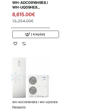
WH-ADC0916H9E8 /
WH-UQ09HE8
Panasonic T-CAP
8,615.00€
9.0 kW Super tylus
13,254.00€
oras-vanduo šilumos
siurblys su
integruota vandens
Į krepšelį
talpa
WH-ADC0916H9E8 / WH-UQ12HE8
Išpardavimas
Panasonic