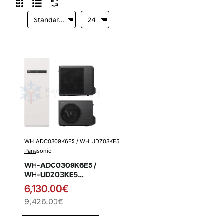
WH-ADC0309K6E5 / WH-UDZ03KE5
Išpardavimas
Panasonic
WH-ADC0309K6E5 /
WH-UDZ03KE5
Panasonic K kartos
6,130.00€
3.0 kW oras-vanduo
9,426.00€
šilumos siurblys su
integruota vandens