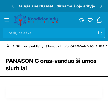
Daugiau nei 10 metų dirbame šioje srityje.
Prekių
paieška
Šilumos siurbliai
Šilumos siurbliai ORAS-VANDUO
PANAS
home
PANASONIC oras-vanduo šilumos
siurbliai