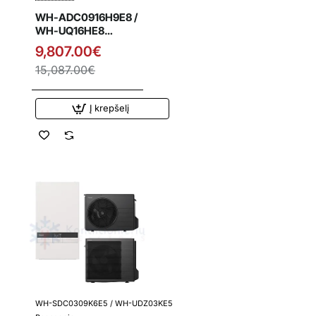
WH-ADC0916H9E8 /
WH-UQ16HE8
Panasonic T-CAP
9,807.00€
16.0 kW Super tylus
15,087.00€
oras-vanduo šilumos
siurblys su
integruota vandens
Į krepšelį
talpa
WH-SDC0309K6E5 / WH-UDZ03KE5
Išpardavimas