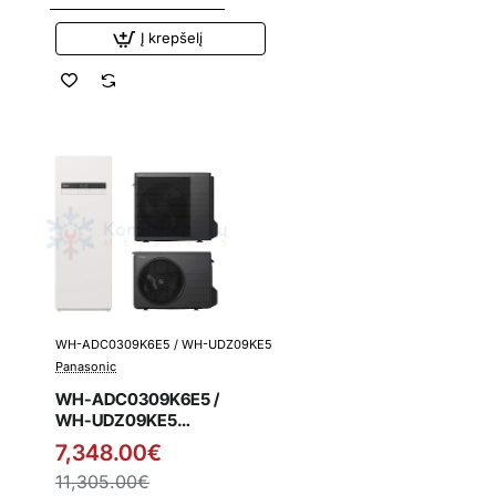
integruota vandens
talpa
Į krepšelį
WH-ADC0309K6E5 / WH-UDZ09KE5
Išpardavimas
Panasonic
WH-ADC0309K6E5 /
WH-UDZ09KE5
Panasonic K kartos
7,348.00€
9.0 kW oras-vanduo
11,305.00€
šilumos siurblys su