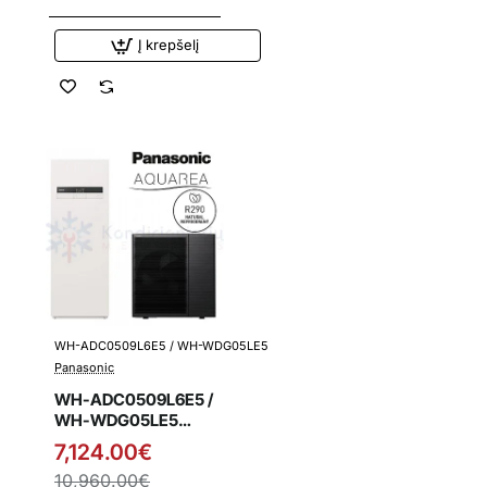
integruota vandens
talpa
Į krepšelį
WH-ADC0509L6E5 / WH-WDG05LE5
Išpardavimas
Panasonic
WH-ADC0509L6E5 /
WH-WDG05LE5
Panasonic L kartos
7,124.00€
5.0 kW oras-vanduo
10,960.00€
šilumos siurblys su