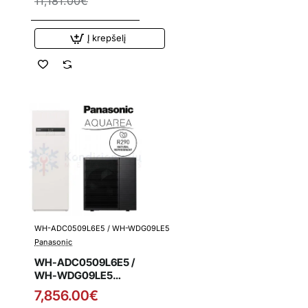
11,181.00€
šilumos siurblys su
integruota vandens
talpa
Į krepšelį
WH-ADC0509L6E5 / WH-WDG09LE5
Išpardavimas
Panasonic
WH-ADC0509L6E5 /
WH-WDG09LE5
Panasonic L kartos
7,856.00€
9.0 kW oras-vanduo