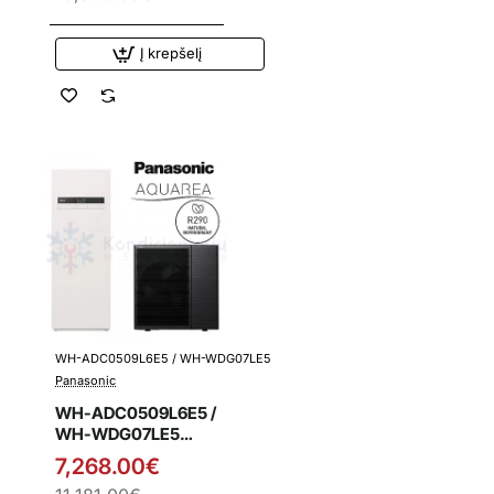
integruota vandens
talpa
Į krepšelį
WH-ADC0509L6E5 / WH-WDG07LE5
Išpardavimas
Panasonic
WH-ADC0509L6E5 /
WH-WDG07LE5
Panasonic L kartos
7,268.00€
7.0 kW oras-vanduo