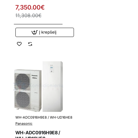
Panasonic 12.0 kW
7,350.00€
oras-vanduo šilumos
11,308.00€
siurblys su
integruota vandens
talpa 3 f
Į krepšelį
WH-ADC0916H9E8 / WH-UD16HE8
Išpardavimas
Panasonic
WH-ADC0916H9E8 /