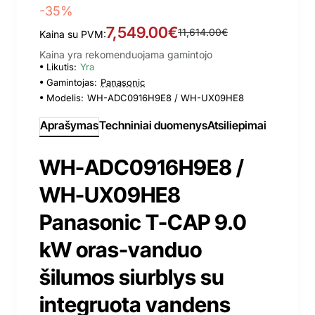
-35%
7,549.00€
11,614.00€
Kaina su PVM:
Kaina yra rekomenduojama gamintojo
Likutis:
Yra
Gamintojas:
Panasonic
Modelis:
WH-ADC0916H9E8 / WH-UX09HE8
Aprašymas
Techniniai duomenys
Atsiliepimai
WH-ADC0916H9E8 /
WH-UX09HE8
Panasonic T-CAP 9.0
kW oras-vanduo
šilumos siurblys su
integruota vandens