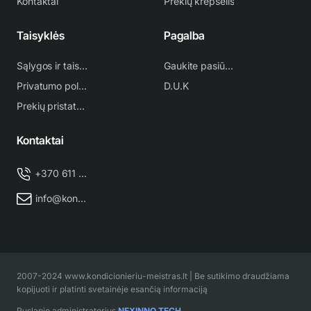
Kontaktai
Prekių krepšelis
Taisyklės
Pagalba
Sąlygos ir taisyklės
Gaukite pasiūlymą
Privatumo politika
D.U.K
Prekių pristatymas
Kontaktai
+370 611 38 500
info@kondicionieriu-meistras.lt
2007-2024 www.kondicionieriu-meistras.lt | Be sutikimo draudžiama
kopijuoti ir platinti svetainėje esančią informaciją
Puslapio administratorius
NEXINNO.TECH