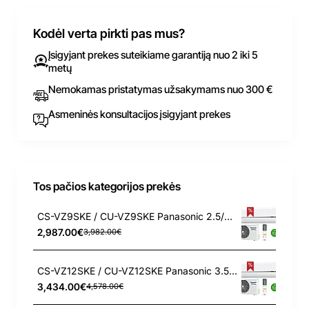
Kodėl verta pirkti pas mus?
Įsigyjant prekes suteikiame garantiją nuo 2 iki 5
metų
Nemokamas pristatymas užsakymams nuo 300 €
Asmeninės konsultacijos įsigyjant prekes
Tos pačios kategorijos prekės
CS-VZ9SKE / CU-VZ9SKE Panasonic 2.5/3.6 kW šilumos siurblys
2,987.00€
3,982.00€
CS-VZ12SKE / CU-VZ12SKE Panasonic 3.5/4.2 kW šilumos siurblys
3,434.00€
4,578.00€