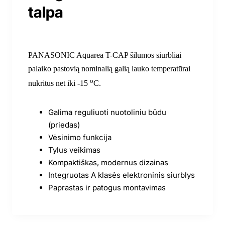
talpa
PANASONIC Aquarea T-CAP šilumos siurbliai
palaiko pastovią nominalią galią lauko temperatūrai
o
nukritus net iki -15
C.
Galima reguliuoti nuotoliniu būdu
(priedas)
Vėsinimo funkcija
Tylus veikimas
Kompaktiškas, modernus dizainas
Integruotas A klasės elektroninis siurblys
Paprastas ir patogus montavimas