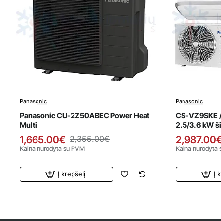
Panasonic
Panasonic
Išpardavimas
Išparda
Top
Panasonic CU-2Z50ABEC Power Heat
CS-VZ9SKE /
Naujiena
Multi
2.5/3.6 kW š
1,665.00€
2,355.00€
2,987.00
Kaina nurodyta su PVM
Kaina nurodyta
Į krepšelį
Į 