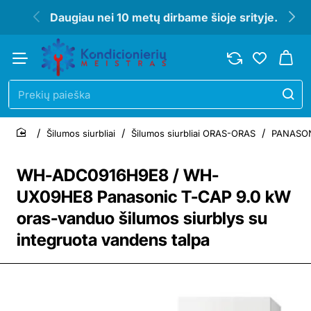
Daugiau nei 10 metų dirbame šioje srityje.
Prekių
paieška
Šilumos siurbliai
Šilumos siurbliai ORAS-ORAS
PANASONI
home
WH-ADC0916H9E8 / WH-
UX09HE8 Panasonic T-CAP 9.0 kW
oras-vanduo šilumos siurblys su
integruota vandens talpa