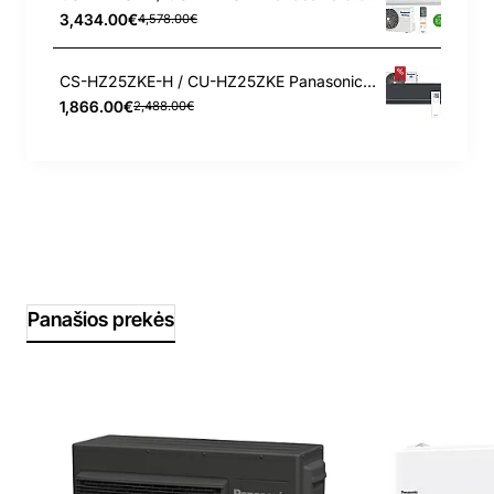
3,434.00€
4,578.00€
CS-HZ25ZKE-H / CU-HZ25ZKE Panasonic 2.5/3.2 kW šilumos siurblys
1,866.00€
2,488.00€
Panašios prekės