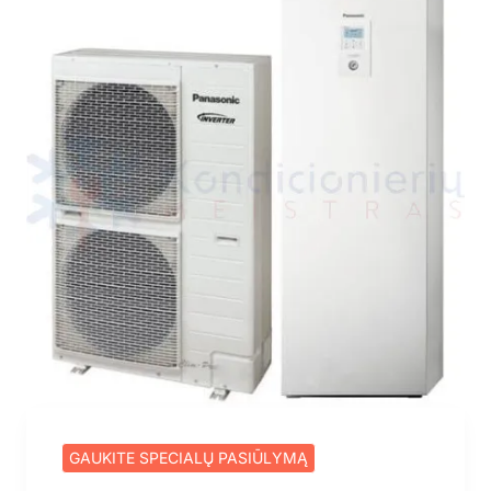
GAUKITE SPECIALŲ PASIŪLYMĄ