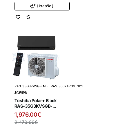
Į krepšelį
RAS-35G3KVSGB-ND - RAS-35J2AVSG-ND1
Išpardavimas
Toshiba
Toshiba Polar+ Black
RAS-35G3KVSGB-
ND - RAS-
1,976.00€
35J2AVSG-ND1
2,470.00€
3.5/4.2 kW šilumos
siurblys