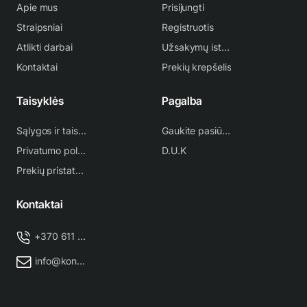
Apie mus
Prisijungti
unikali židinio funkcija;
24 valandų laikmatis;
Straipsniai
Registruotis
priverstinio atitirpinimo
Atlikti darbai
Užsakymų istorija
funkcija;
Wi-fi valdymas
Kontaktai
Prekių krepšelis
išmaniuoju telefonu;
garantija 24 mėn.
Taisyklės
Pagalba
Sąlygos ir taisyklės
Gaukite pasiūlymą
Privatumo politika
D.U.K
Prekių pristatymas
Kontaktai
+370 611 38 500
info@kondicionieriu-meistras.lt