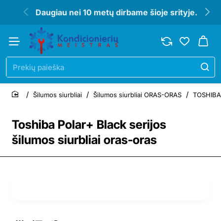
Daugiau nei 10 metų dirbame šioje srityje.
Prekių
paieška
Šilumos siurbliai
Šilumos siurbliai ORAS-ORAS
TOSHIBA 
home
Toshiba Polar+ Black serijos
šilumos siurbliai oras-oras