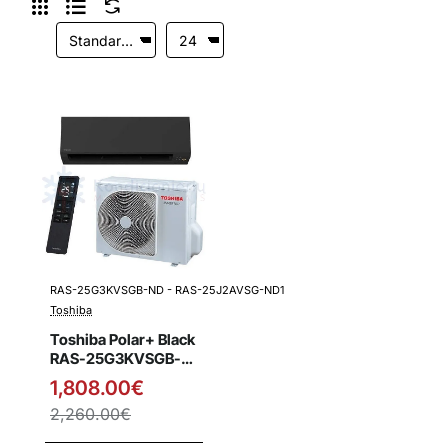
RAS-25G3KVSGB-ND - RAS-25J2AVSG-ND1
Išpardavimas
Toshiba
Toshiba Polar+ Black
RAS-25G3KVSGB-
ND - RAS-
1,808.00€
25J2AVSG-ND1
2,260.00€
2.8/3.2 kW šilumos
siurblys