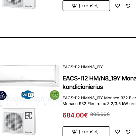
Į krepšelį
ardavimas
Perkamiausia
EACS-I12 HM/N8_19Y
EACS-I12 HM/N8_19Y Monac
kondicionierius
EACS-I12 HM/N8_19Y Monaco R32 Electrolux 3.2/
Monaco R32 Electrolux 3.2/3.5 kW oro k
684.00€
805.00€
Į krepšelį