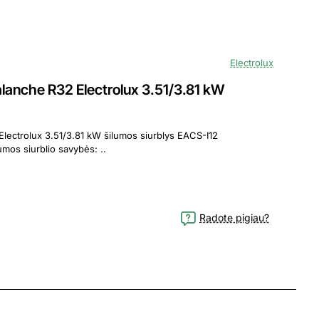
Electrolux
anche R32 Electrolux 3.51/3.81 kW
olux 3.51/3.81 kW šilumos siurblys EACS-I12
HAV/N8_22Y oro kondicionieriaus - šilumos siurblio savybės: ..
Radote pigiau?