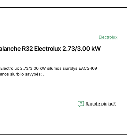
Electrolux
anche R32 Electrolux 2.73/3.00 kW
olux 2.73/3.00 kW šilumos siurblys EACS-I09
HAV/N8_22Y oro kondicionieriaus - šilumos siurblio savybės: ..
Radote pigiau?