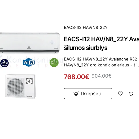
EACS-I12 HAV/N8_22Y
EACS-I12 HAV/N8_22Y Aval
šilumos siurblys
EACS-I12 HAV/N8_22Y Avalanche R32 Electr
768.00€
904.00€
Į krepšelį
ardavimas
Perkamiausia