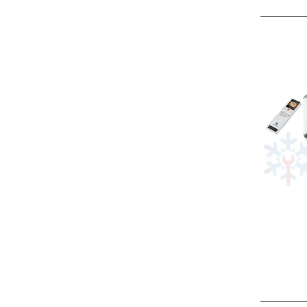
Išp
Išp