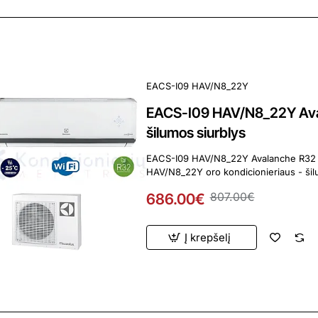
ardavimas
EACS-I09 HAV/N8_22Y
EACS-I09 HAV/N8_22Y Aval
šilumos siurblys
EACS-I09 HAV/N8_22Y Avalanche R32 Electr
686.00€
807.00€
Į krepšelį
ardavimas