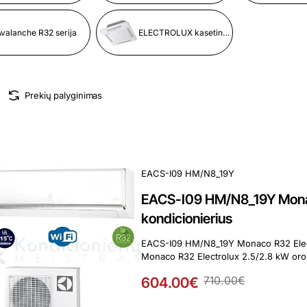
valanche R32 serija
ELECTROLUX kasetiniai kondicionieriai
Prekių palyginimas
EACS-I09 HM/N8_19Y
EACS-I09 HM/N8_19Y Monac
kondicionierius
EACS-I09 HM/N8_19Y Monaco R32 Electrolux 2.5/
Monaco R32 Electrolux 2.5/2.8 kW oro k
604.00€
710.00€