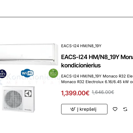
ardavimas
EACS-I24 HM/N8_19Y
EACS-I24 HM/N8_19Y Monac
kondicionierius
EACS-I24 HM/N8_19Y Monaco R32 Electrolux 6.16
Monaco R32 Electrolux 6.16/6.45 kW oro
1,399.00€
1,646.00€
Į krepšelį