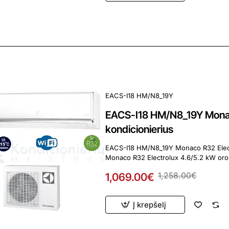
ardavimas
Perkamiausia
EACS-I18 HM/N8_19Y
EACS-I18 HM/N8_19Y Monac
kondicionierius
EACS-I18 HM/N8_19Y Monaco R32 Electrolux 4.6/
Monaco R32 Electrolux 4.6/5.2 kW oro k
1,069.00€
1,258.00€
Į krepšelį