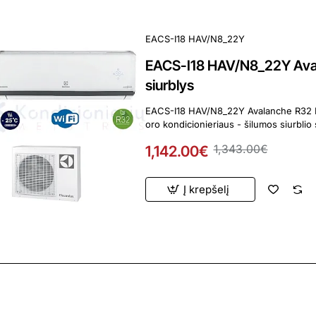
EACS-I18 HAV/N8_22Y
EACS-I18 HAV/N8_22Y Aval
siurblys
EACS-I18 HAV/N8_22Y Avalanche R32 Electrolux 5
1,142.00€
1,343.00€
Į krepšelį
ardavimas