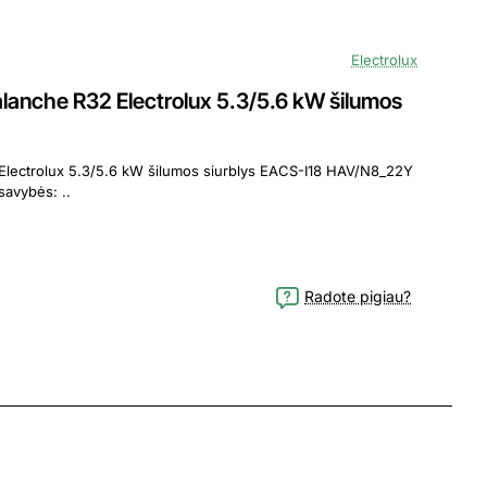
Electrolux
anche R32 Electrolux 5.3/5.6 kW šilumos
.3/5.6 kW šilumos siurblys EACS-I18 HAV/N8_22Y
oro kondicionieriaus - šilumos siurblio savybės: ..
Radote pigiau?