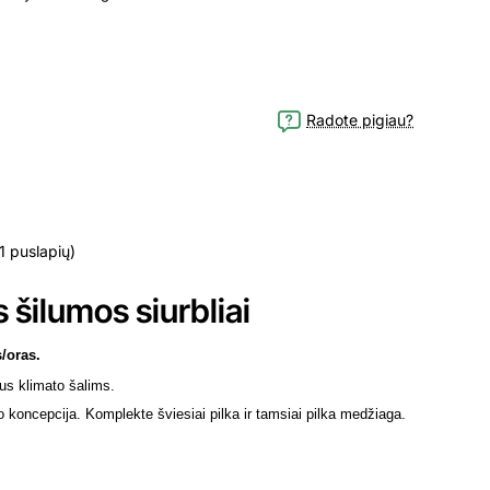
Radote pigiau?
1 puslapių)
šilumos siurbliai
s/oras.
aus klimato šalims.
lio koncepcija. Komplekte šviesiai pilka ir tamsiai pilka medžiaga.