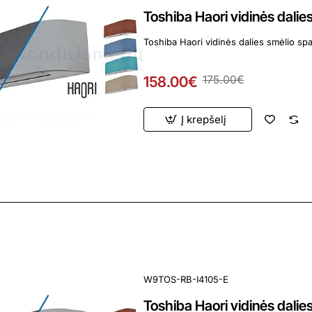
Toshiba Haori vidinės dali
Toshiba Haori vidinės dalies smėlio sp
158.00€
175.00€
Į krepšelį
ardavimas
W9TOS-RB-I4105-E
Toshiba Haori vidinės dalie