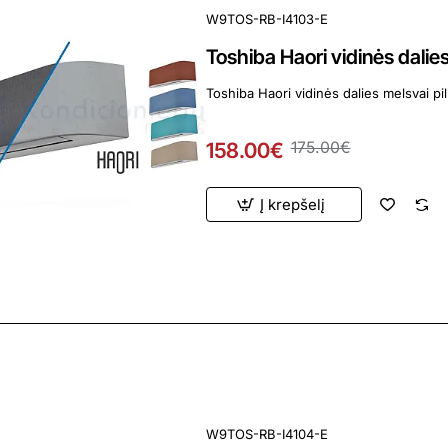
W9TOS-RB-I4103-E
Toshiba Haori vidinės dalie
Toshiba Haori vidinės dalies melsvai pi
158.00€
175.00€
Į krepšelį
ardavimas
W9TOS-RB-I4104-E