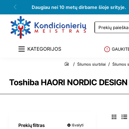
Daugiau nei 10 metų dirbame šioje srityje.
Prekių
paieška
KATEGORIJOS
GAUKIT
Šilumos siurbliai
Šilumos 
home
Toshiba HAORI NORDIC DESIGN se
Prekių filtras
Išvalyti