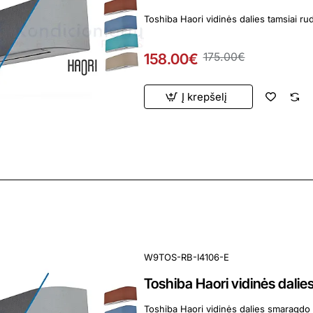
Toshiba Haori vidinės dalies tamsiai ru
158.00€
175.00€
Į krepšelį
ardavimas
W9TOS-RB-I4106-E
Toshiba Haori vidinės dal
Toshiba Haori vidinės dalies smaragdo