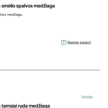
es smėlio spalvos medžiaga
alvos medžiaga..
Radote pigiau?
Toshiba
s tamsiai ruda medžiaga