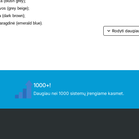
a (blush grey);
vos (grey beige);
a (dark brown);
ragdinė (emerald blue).
ingo veikimo koeficientas SCOP iki 5,1
gijos efektyvumo klasė A++ / A+++
ymas iki –25 ⁰C lauko oro temperatūros
nimas iki –15 ⁰C lauko oro temperatūros
C ~ +13 ⁰C temperatūros palaikymo funkcija
vidualiai reguliuojamas oro srautas
i valdymas išmaniuoju telefonu
1000+!
iama apdailos medžiaga
ymo pultelis su magnetiniu laikikliu
Daugiau nei 1000 sistemų įrengiame kasmet.
ntija 24 mėn.