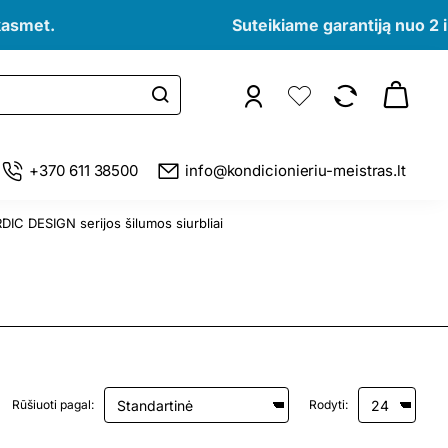
kasmet.
Suteikiame garantiją nuo 2 i
+370 611 38500
info@kondicionieriu-meistras.lt
IC DESIGN serijos šilumos siurbliai
Rūšiuoti pagal:
Rodyti: