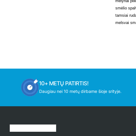
mėlynai pilk
smėlio spal
tamsiai rud
melsvai sma
Savybės:
Naud
ener
šild
vėsi
+5 ⁰
indi
Wi-F
10+ METŲ PATIRTIS!
keič
vald
Daugiau nei 10 metų dirbame šioje srityje.
gara
Jūsų peržiūrėtos prekės