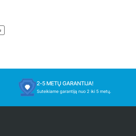
2-5 METŲ GARANTIJA!
Suteikiame garantiją nuo 2 iki 5 metų.