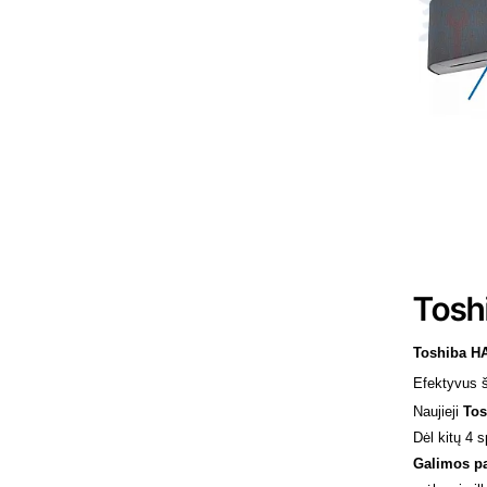
Išp
Tosh
Toshiba H
Efektyvus š
Naujieji
Tos
Dėl kitų 4 s
Galimos p