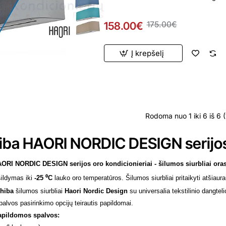
158.00€
175.00€
Į krepšelį
ardavimas
Rodoma nuo 1 iki 6 iš 6 (
iba HAORI NORDIC DESIGN serijos 
AORI NORDIC DESIGN
serijos
oro kondicionieriai - šilumos siurbliai ora
ildymas iki
-25 ⁰C
lauko oro temperatūros. Šilumos siurbliai pritaikyti atšiaur
hiba
šilumos siurbliai
Haori Nordic Design
su universalia tekstilinio dangte
palvos pasirinkimo opcijų teirautis papildomai.
apildomos spalvos: