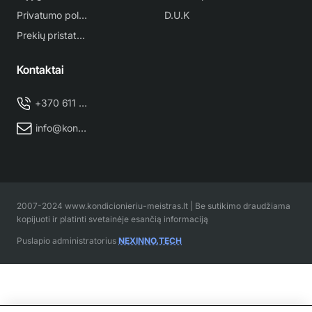
Privatumo politika
D.U.K
Prekių pristatymas
Kontaktai
+370 611 38 500
info@kondicionieriu-meistras.lt
2007-2024 www.kondicionieriu-meistras.lt | Be sutikimo draudžiama
kopijuoti ir platinti svetainėje esančią informaciją
Puslapio administratorius
NEXINNO.TECH