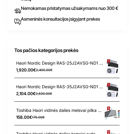
Nemokamas pristatymas užsakymams nuo 300 €
Asmeninės konsultacijos įsigyjant prekes
Tos pačios kategorijos prekės
Haori Nordic Design RAS-25J2AVSG-ND1 - RAS-25N4KVRG-ND Toshiba 2.8/3.2 kW kondicionierius
1,920.00€
2,400.00€
Haori Nordic Design RAS-35J2AVSG-ND1 - RAS-35N4KVRG-ND Toshiba 3.5/4.2 kW kondicionierius
2,104.00€
2,630.00€
Toshiba Haori vidinės dalies melsvai pilka medžiaga
158.00€
175.00€
Toshiba Haori vidinės dalies tamsiai ruda medžiaga