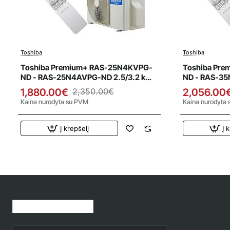
Toshiba
Toshiba
Išpardavimas
Išparda
Toshiba Premium+ RAS-25N4KVPG-
Toshiba Pr
ND - RAS-25N4AVPG-ND 2.5/3.2 kW
ND - RAS-3
šilumos siurblys
šilumos siur
1,880.00€
2,350.00€
2,056.00
Kaina nurodyta su PVM
Kaina nurodyta
Į krepšelį
Į 
Jūsų peržiūrėtos prekės