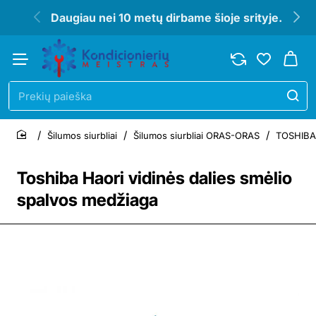
Daugiau nei 10 metų dirbame šioje srityje.
Prekių
paieška
Šilumos siurbliai
Šilumos siurbliai ORAS-ORAS
TOSHIBA 
home
Toshiba Haori vidinės dalies smėlio
spalvos medžiaga