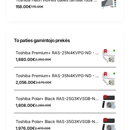
158.00€
175.00€
To paties gamintojo prekės
Toshiba Premium+ RAS-25N4KVPG-ND - RAS-25N4AVPG-ND 2.5/3.2 kW šilumos siurblys
1,880.00€
2,350.00€
Toshiba Premium+ RAS-35N4KVPG-ND - RAS-35N4AVPG-ND 3.5/4.0 kW šilumos siurblys
2,056.00€
2,570.00€
Toshiba Polar+ Black RAS-25G3KVSGB-ND - RAS-25J2AVSG-ND1 2.8/3.2 kW šilumos siurblys
1,808.00€
2,260.00€
Toshiba Polar+ Black RAS-35G3KVSGB-ND - RAS-35J2AVSG-ND1 3.5/4.2 kW šilumos siurblys
1,976.00€
2,470.00€