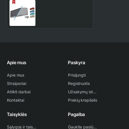
Toshiba Haori vidinės
dalies smėlio spalvos
medžiaga
158.00€
175.00€
Apie mus
Paskyra
Apie mus
Prisijungti
Straipsniai
Registruotis
Atlikti darbai
Užsakymų istorija
Kontaktai
Prekių krepšelis
Taisyklės
Pagalba
Sąlygos ir taisyklės
Gaukite pasiūlymą