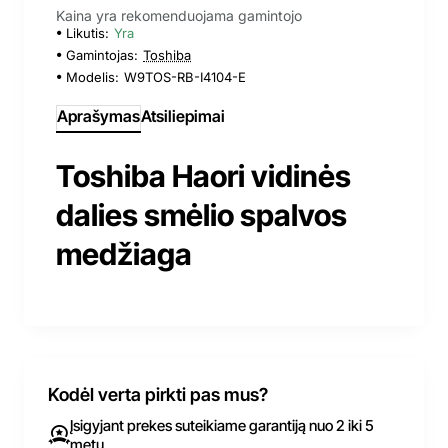
Kaina yra rekomenduojama gamintojo
Likutis:
Yra
Gamintojas:
Toshiba
Modelis:
W9TOS-RB-I4104-E
Aprašymas
Atsiliepimai
Toshiba Haori vidinės
dalies smėlio spalvos
medžiaga
Kodėl verta pirkti pas mus?
Įsigyjant prekes suteikiame garantiją nuo 2 iki 5
metų