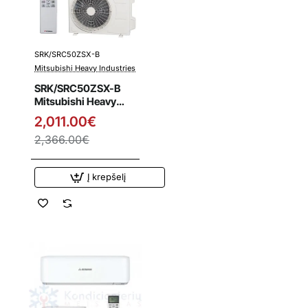
SRK/SRC50ZSX-B
Išpardavimas
Mitsubishi Heavy Industries
SRK/SRC50ZSX-B
Mitsubishi Heavy
Industries 5.1/6.1 kW
2,011.00€
šilumos siurblys
2,366.00€
Į krepšelį