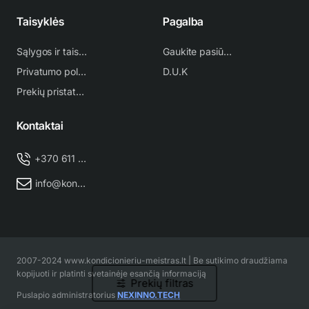
Taisyklės
Pagalba
Sąlygos ir taisyklės
Gaukite pasiūlymą
Privatumo politika
D.U.K
Prekių pristatymas
Kontaktai
+370 611 38 500
info@kondicionieriu-meistras.lt
2007-2024 www.kondicionieriu-meistras.lt | Be sutikimo draudžiama
kopijuoti ir platinti svetainėje esančią informaciją
Prekių filtras
Puslapio administratorius
NEXINNO.TECH