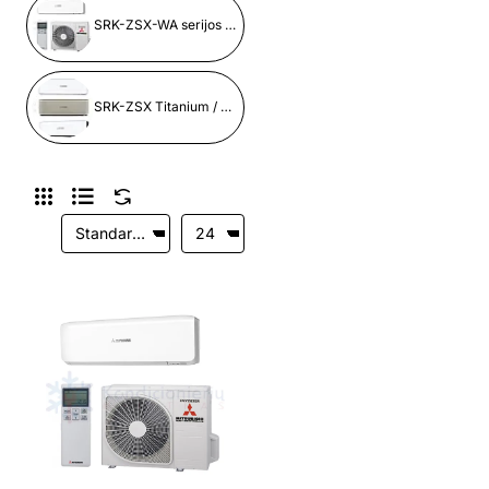
SRK-ZSX-WA serijos šilumos siurbliai
SRK-ZSX Titanium / Black & White serija