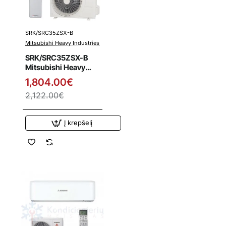
SRK/SRC35ZSX-B
Išpardavimas
Mitsubishi Heavy Industries
SRK/SRC35ZSX-B
Mitsubishi Heavy
Industries 3.5/4.3
1,804.00€
kW šilumos siurblys
2,122.00€
Į krepšelį