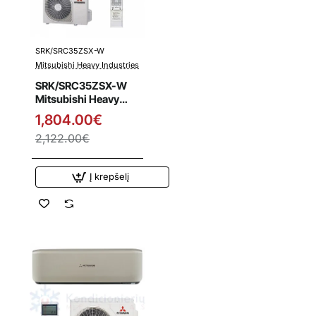
SRK/SRC35ZSX-W
Išpardavimas
Mitsubishi Heavy Industries
SRK/SRC35ZSX-W
Mitsubishi Heavy
Industries 3.5/4.3
1,804.00€
kW šilumos siurblys
2,122.00€
Į krepšelį