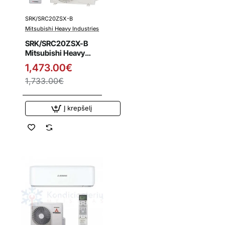
SRK/SRC20ZSX-B
Išpardavimas
Mitsubishi Heavy Industries
SRK/SRC20ZSX-B
Mitsubishi Heavy
Industries 2.0/2.7
1,473.00€
kW šilumos siurblys
1,733.00€
Į krepšelį