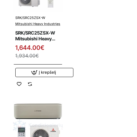
SRK/SRC25ZSX-W
Išpardavimas
Mitsubishi Heavy Industries
SRK/SRC25ZSX-W
Mitsubishi Heavy
Industries 2.5/3.2
1,644.00€
kW šilumos siurblys
1,934.00€
Į krepšelį