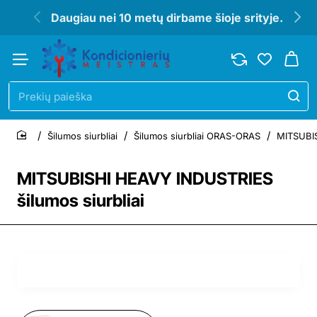
Daugiau nei 10 metų dirbame šioje srityje.
Prekių
paieška
Šilumos siurbliai
Šilumos siurbliai ORAS-ORAS
MITSUBIS
home
MITSUBISHI HEAVY INDUSTRIES
šilumos siurbliai