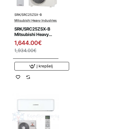
SRK/SRC25ZSX-B
Išpardavimas
Mitsubishi Heavy Industries
SRK/SRC25ZSX-B
Mitsubishi Heavy
Industries 2.5/3.2
1,644.00€
kW šilumos siurblys
1,934.00€
Į krepšelį