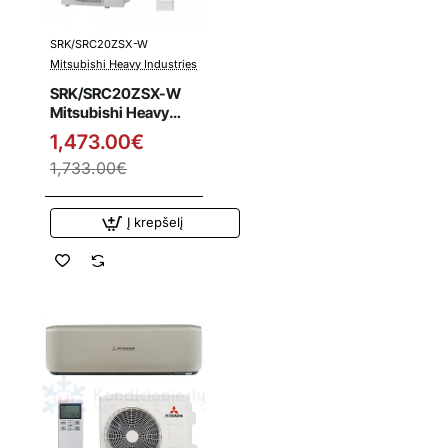
SRK/SRC20ZSX-W
Išpardavimas
Mitsubishi Heavy Industries
SRK/SRC20ZSX-W
Mitsubishi Heavy
Industries 2.0/2.7
1,473.00€
kW šilumos siurblys
1,733.00€
Į krepšelį