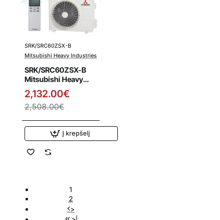
SRK/SRC60ZSX-B
Išpardavimas
Mitsubishi Heavy Industries
SRK/SRC60ZSX-B
Mitsubishi Heavy
Industries 6.1/6.9 kW
2,132.00€
šilumos siurblys
2,508.00€
Į krepšelį
1
2
>
>|