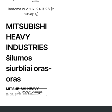
Rodoma nuo 1 iki 24 iš 26 (2
puslapių)
MITSUBISHI
HEAVY
INDUSTRIES
šilumos
siurbliai oras-
oras
MITSUBISHI HEAVY
INDUSTRIES šilumos
siurbliai
daug dėmesio skiria
mus supančiai aplinkai., s
augo
gamtą.
MITSUBISHI
šilumos