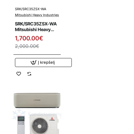
SRK/SRC35ZSX-WA
Išpardavimas
Mitsubishi Heavy Industries
SRK/SRC35ZSX-WA
Mitsubishi Heavy
Industries 3.5/4.3
1,700.00€
kW šilumos siurblys
2,000.00€
Į krepšelį