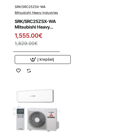
SRK/SRC25ZSX-WA
Išpardavimas
Mitsubishi Heavy Industries
SRK/SRC25ZSX-WA
Mitsubishi Heavy
Industries 2.5/3.2
1,555.00€
kW šilumos siurblys
1,829.00€
Į krepšelį