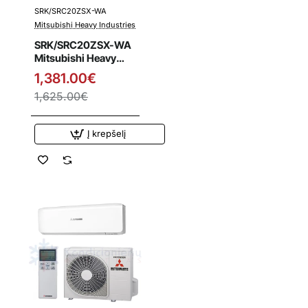
SRK/SRC20ZSX-WA
Išpardavimas
Mitsubishi Heavy Industries
SRK/SRC20ZSX-WA
Mitsubishi Heavy
Industries 2.0/2.7
1,381.00€
kW šilumos siurblys
1,625.00€
Į krepšelį