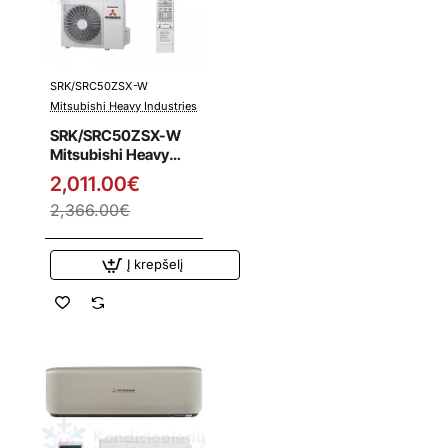
SRK/SRC50ZSX-W
Išpardavimas
Mitsubishi Heavy Industries
SRK/SRC50ZSX-W
Mitsubishi Heavy
Industries 5.1/6.1 kW
2,011.00€
šilumos siurblys
2,366.00€
Į krepšelį