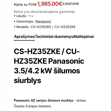
1,985.00€
2,647.00€
Kaina su PVM:
Kaina yra rekomenduojama gamintojo
Likutis:
Yra
Gamintojas:
Panasonic
Modelis:
CS-HZ35ZKE / CU-HZ35ZKE
Aprašymas
Techniniai duomenys
Atsiliepimai
CS-HZ35ZKE / CU-
HZ35ZKE Panasonic
3.5/4.2 kW šilumos
siurblys
Panasonic HZ serijos
šilumos siurblys
- skirtas
Šiaurės Europos būstams.