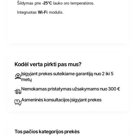
Š
ildymas prie
-25°C
lauko oro temperatūros.
Integruotas
Wi-Fi
modulis.
Kodėl verta pirkti pas mus?
Įsigyjant prekes suteikiame garantiją nuo 2 iki 5
metų
Nemokamas pristatymas užsakymams nuo 300 €
Asmeninės konsultacijos įsigyjant prekes
Tos pačios kategorijos prekės