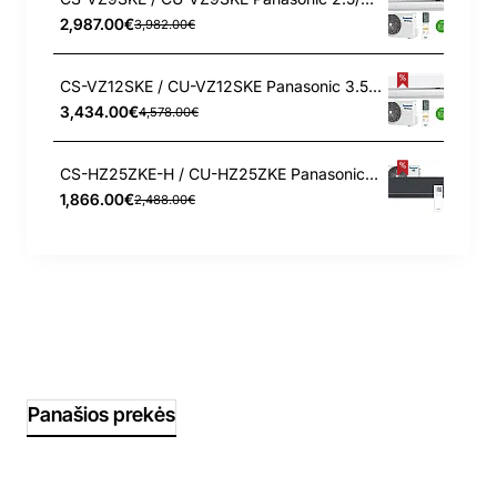
2,987.00€
3,982.00€
CS-VZ12SKE / CU-VZ12SKE Panasonic 3.5/4.2 kW šilumos siurblys
3,434.00€
4,578.00€
CS-HZ25ZKE-H / CU-HZ25ZKE Panasonic 2.5/3.2 kW šilumos siurblys
1,866.00€
2,488.00€
Panašios prekės