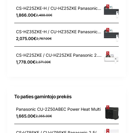
CS-HZ25ZKE-H / CU-HZ25ZKE Panasonic 2.5/3.2 kW šilumos siurblys
1,866.00€
2,488.00€
CS-HZ35ZKE-H / CU-HZ35ZKE Panasonic 3.5/4.2 kW šilumos siurblys
2,075.00€
2,767.00€
CS-HZ25ZKE / CU-HZ25ZKE Panasonic 2.5/3.2 kW šilumos siurblys
1,778.00€
2,371.00€
To paties gamintojo prekės
Panasonic CU-2Z50ABEC Power Heat Multi
1,665.00€
2,355.00€
CS-VZ9SKE / CU-VZ9SKE Panasonic 2.5/3.6 kW šilumos siurblys