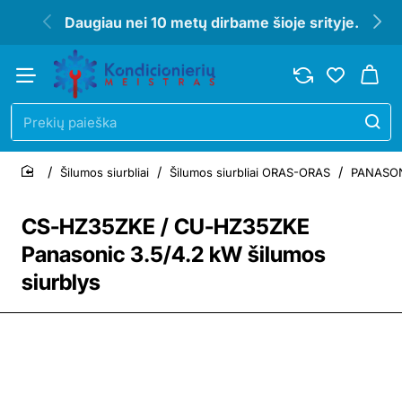
Daugiau nei 10 metų dirbame šioje srityje.
Prekių
paieška
Šilumos siurbliai
Šilumos siurbliai ORAS-ORAS
PANASONI
home
CS-HZ35ZKE / CU-HZ35ZKE
Panasonic 3.5/4.2 kW šilumos
siurblys