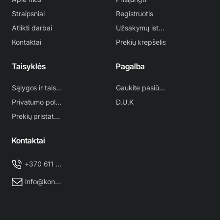
Straipsniai
Registruotis
Atlikti darbai
Užsakymų istorija
Kontaktai
Prekių krepšelis
Taisyklės
Pagalba
Sąlygos ir taisyklės
Gaukite pasiūlymą
Privatumo politika
D.U.K
Prekių pristatymas
Kontaktai
+370 611 38 500
info@kondicionieriu-meistras.lt