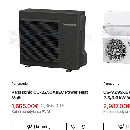
Panasonic
Panasonic
Išpardavimas
Išparda
Top
Panasonic CU-2Z50ABEC Power Heat
CS-VZ9SKE /
Naujiena
Multi
2.5/3.6 kW š
1,665.00€
2,355.00€
2,987.00
Kaina nurodyta su PVM
Kaina nurodyta
Į krepšelį
Į 