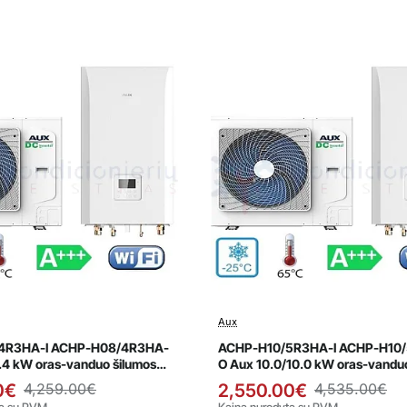
Aux
avimas
Išpardavimas
Naujiena
4R3HA-I ACHP-H08/4R3HA-
ACHP-H10/5R3HA-I ACHP-H10
.4 kW oras-vanduo šilumos
O Aux 10.0/10.0 kW oras-vandu
siurblys
0€
4,259.00€
2,550.00€
4,535.00€
ta su PVM
Kaina nurodyta su PVM