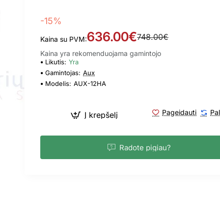
-15%
636.00€
748.00€
Kaina su PVM:
Kaina yra rekomenduojama gamintojo
Likutis:
Yra
Gamintojas:
Aux
Modelis:
AUX-12HA
Pageidauti
Pal
Į krepšelį
Radote pigiau?