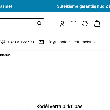
kasmet.
Suteikiame garantiją nuo 2 i
+370 611 38500
info@kondicionieriu-meistras.lt
nierius
Kodėl verta pirkti pas