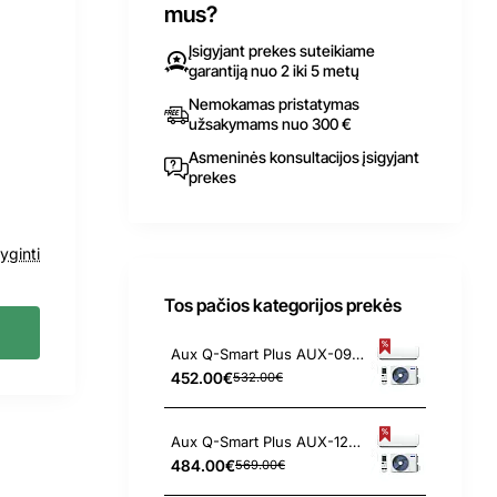
mus?
Įsigyjant prekes suteikiame
garantiją nuo 2 iki 5 metų
Nemokamas pristatymas
užsakymams nuo 300 €
Asmeninės konsultacijos įsigyjant
prekes
yginti
Tos pačios kategorijos prekės
Aux Q-Smart Plus AUX-09QC 2.7/3.0 kW kondicionierius
452.00€
532.00€
Aux Q-Smart Plus AUX-12QC 3.5/3.8 kW kondicionierius
484.00€
569.00€