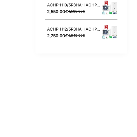
ACHP-H10/5R3HA-I ACHP-H10/5R3HA-O Aux 10.0/10.0 kW oras-vanduo šilumos siurblys
2,550.00€
4,535.00€
ACHP-H12/5R3HA-I ACHP-H12/5R3HA-O Aux 12.0/12.0 kW oras-vanduo šilumos siurblys
2,750.00€
4,949.00€