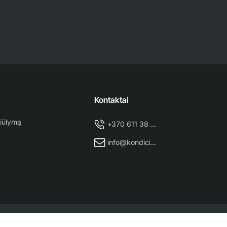
Kontaktai
iūlymą
+370 611 38 500
info@kondicionieriu-meistras.lt
Puslapio administratorius
NEXINNO.TECH