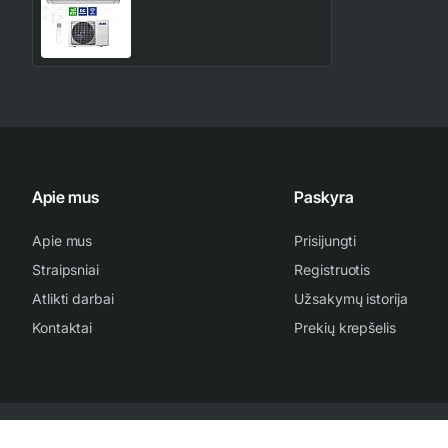
636.00€
748.00€
Apie mus
Paskyra
Apie mus
Prisijungti
Straipsniai
Registruotis
Atlikti darbai
Užsakymų istorija
Kontaktai
Prekių krepšelis
2007-2024 www.kondicionieriu-meistras.lt | Be sutikimo draudžiama kopijuo