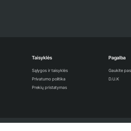
Taisyklės
Pagalba
Sąlygos ir taisyklės
Gaukite pas
Privatumo politika
D.U.K
Prekių pristatymas
ti ir platinti svetainėje esančią informaciją