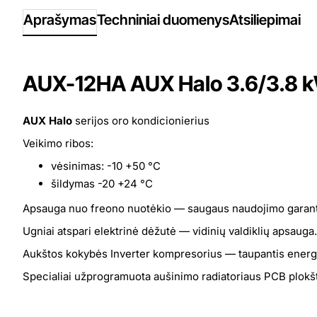
Aprašymas
Techniniai duomenys
Atsiliepimai
AUX-12HA AUX Halo 3.6/3.8 k
AUX Halo
serijos oro kondicionierius
Veikimo ribos:
vėsinimas: -10 +50 °C
šildymas -20 +24 °C
Apsauga nuo freono nuotėkio — saugaus naudojimo garant
Ugniai atspari elektrinė dėžutė — vidinių valdiklių apsauga.
Aukštos kokybės Inverter kompresorius — taupantis energij
Specialiai užprogramuota aušinimo radiatoriaus PCB plok