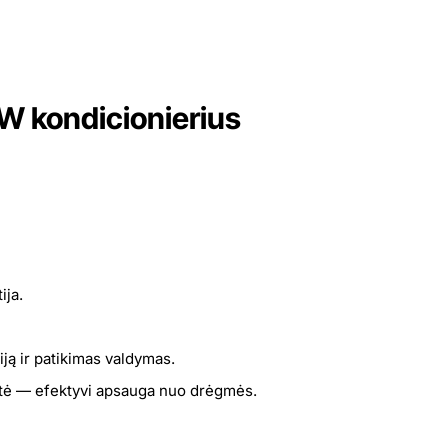
W kondicionierius
ija.
ą ir patikimas valdymas.
štė — efektyvi apsauga nuo drėgmės.