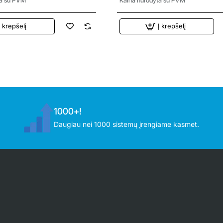
Į krepšelį
Į krepšelį
1000+!
Daugiau nei 1000 sistemų įrengiame kasmet.