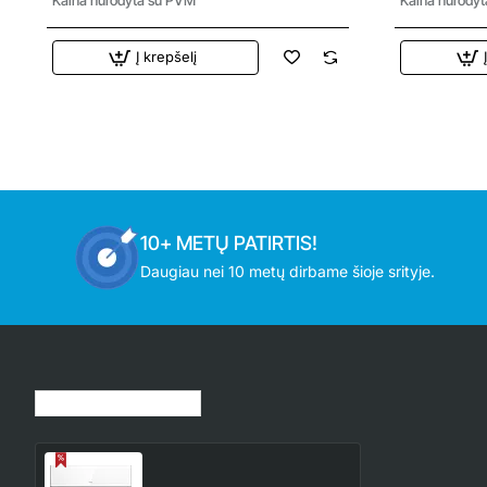
Į krepšelį
10+ METŲ PATIRTIS!
Daugiau nei 10 metų dirbame šioje srityje.
Jūsų peržiūrėtos prekės
AUX-12HA AUX Halo 3.6/3.8
kW kondicionierius