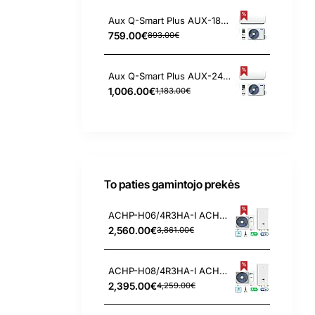
Aux Q-Smart Plus AUX-18QC 5.4/5.6 kW kondicionierius
759.00€
893.00€
Aux Q-Smart Plus AUX-24QC 6.7/7.2 kW kondicionierius
1,006.00€
1,183.00€
To paties gamintojo prekės
ACHP-H06/4R3HA-I ACHP-H06/4R3HA-O Aux 6.25/6.60 kW oras-vanduo šilumos siurblys
2,560.00€
3,861.00€
ACHP-H08/4R3HA-I ACHP-H08/4R3HA-O Aux 8.3/8.4 kW oras-vanduo šilumos siurblys
2,395.00€
4,259.00€