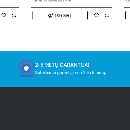
Į krepšelį
2-5 METŲ GARANTIJA!
Suteikiame garantiją nuo 2 iki 5 metų.