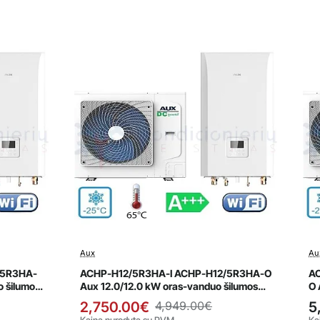
Aux
Au
Išpardavimas
Naujiena
Naujiena
/5R3HA-
ACHP-H12/5R3HA-I ACHP-H12/5R3HA-O
A
o šilumos
Aux 12.0/12.0 kW oras-vanduo šilumos
O 
siurblys
si
2,750.00€
4,949.00€
5
Kaina nurodyta su PVM
Ka