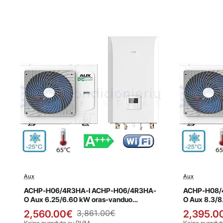
Aux
Aux
Išpardavimas
Išpard
Naujiena
ACHP-H06/4R3HA-I ACHP-H06/4R3HA-
ACHP-H08/
O Aux 6.25/6.60 kW oras-vanduo
O Aux 8.3/8
šilumos siurblys
siurblys
2,560.00€
3,861.00€
2,395.0
Kaina nurodyta su PVM
Kaina nurody