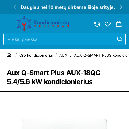
Daugiau nei 10 metų dirbame šioje srityje.
Prekių
paieška
Oro kondicionieriai
AUX
AUX Q-SMART PLUS kondicioni
home
Aux Q-Smart Plus AUX-18QC
5.4/5.6 kW kondicionierius