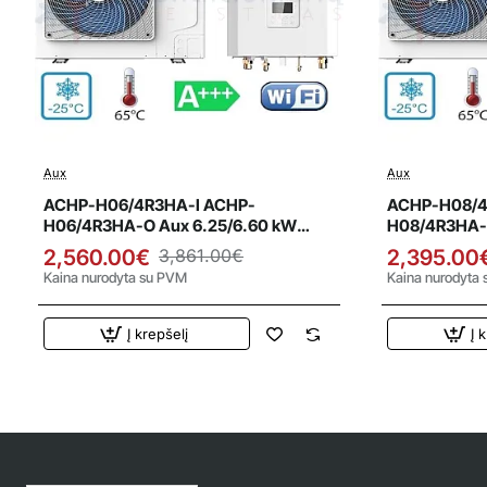
Aux
Aux
Išpardavimas
Išparda
Naujiena
ACHP-H06/4R3HA-I ACHP-
ACHP-H08/4
H06/4R3HA-O Aux 6.25/6.60 kW
H08/4R3HA-O
oras-vanduo šilumos siurblys
vanduo šilum
2,560.00€
3,861.00€
2,395.00
Kaina nurodyta su PVM
Kaina nurodyta
Į krepšelį
Į 