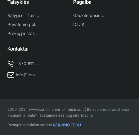
Taisyklės
Pagalba
Sąlygos ir taisyklės
Gaukite pasiūlymą
Privatumo politika
D.U.K
Prekių pristatymas
Kontaktai
+370 611 38 500
info@kondicionieriu-meistras.lt
2007-2024 www.kondicionieriu-meistras.lt | Be sutikimo draudžiama
kopijuoti ir platinti svetainėje esančią informaciją
Puslapio administratorius
NEXINNO.TECH