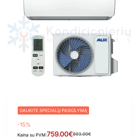
GAUKITE SPECIALŲ PASIŪLYMĄ
-15%
759.00€
893.00€
Kaina su PVM: