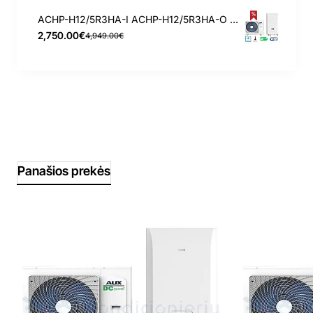
ACHP-H12/5R3HA-I ACHP-H12/5R3HA-O Aux 12.0/12.0 kW oras-vanduo šilumos siurblys
2,750.00€
4,949.00€
Panašios prekės