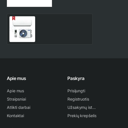
Jūsų peržiūrėtos prekės
Aux Q-Smart Plus AUX-
18QC 5.4/5.6 kW
kondicionierius
759.00€
893.00€
Apie mus
Paskyra
Apie mus
Prisijungti
Straipsniai
Registruotis
Atlikti darbai
Užsakymų istorija
Kontaktai
Prekių krepšelis