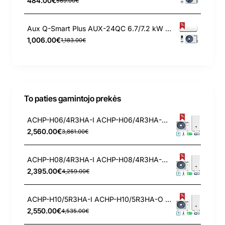
484.00€
569.00€
Aux Q-Smart Plus AUX-24QC 6.7/7.2 kW kondicionierius
1,006.00€
1,183.00€
To paties gamintojo prekės
ACHP-H06/4R3HA-I ACHP-H06/4R3HA-O Aux 6.25/6.60 kW oras-vanduo šilumos siurblys
2,560.00€
3,861.00€
ACHP-H08/4R3HA-I ACHP-H08/4R3HA-O Aux 8.3/8.4 kW oras-vanduo šilumos siurblys
2,395.00€
4,259.00€
ACHP-H10/5R3HA-I ACHP-H10/5R3HA-O Aux 10.0/10.0 kW oras-vanduo šilumos siurblys
2,550.00€
4,535.00€