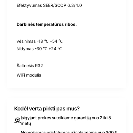
Efektyvumas SEER/SCOP 6.3/4.0
Darbinės temperatūros ribos:
vėsinimas
-18 ℃
+54 ℃
šildymas -30 ℃
+24 ℃
Šaltnešis R32
WiFi modulis
Kodėl verta pirkti pas mus?
Įsigyjant prekes suteikiame garantiją nuo 2 iki 5
metų
Nemokamas pristatymas užsakymams nuo 300 €