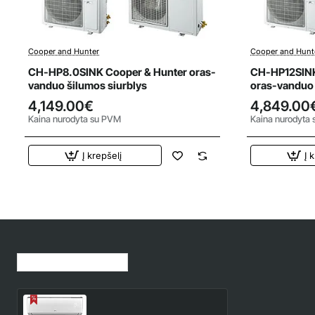
Cooper and Hunter
Cooper and Hunt
CH-HP8.0SINK Cooper & Hunter oras-
CH-HP12SINK
vanduo šilumos siurblys
oras-vanduo 
4,149.00€
4,849.00
Kaina nurodyta su PVM
Kaina nurodyta
Į krepšelį
Į 
Jūsų peržiūrėtos prekės
CH-S18FTXLA2-NG