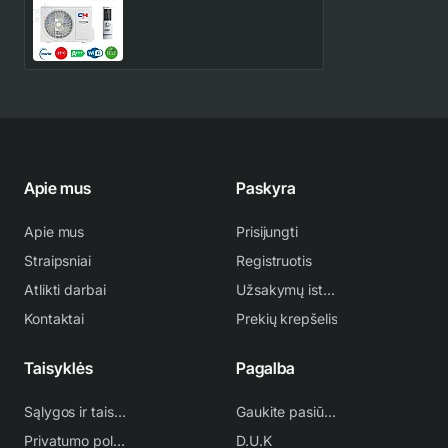
Cooper & Hunter ARCTIC
5.2/5.6 kW šilumos siurblys
1,013.00€
1,387.00€
Apie mus
Paskyra
Apie mus
Prisijungti
Straipsniai
Registruotis
Atlikti darbai
Užsakymų istorija
Kontaktai
Prekių krepšelis
Taisyklės
Pagalba
Sąlygos ir taisyklės
Gaukite pasiūlymą
Privatumo politika
D.U.K