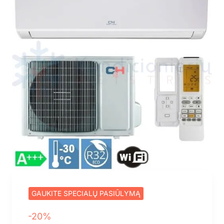
ŠPARDUOTA
GAUKITE SPECIALŲ PASIŪLYMĄ
-20%