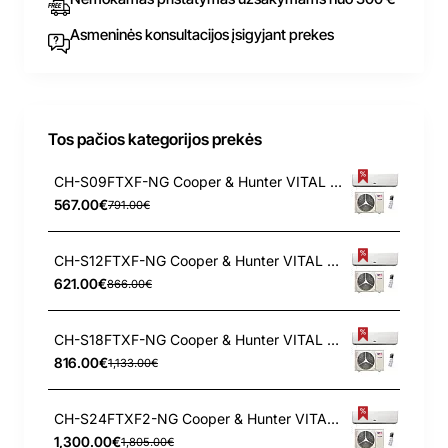
Asmeninės konsultacijos įsigyjant prekes
Tos pačios kategorijos prekės
CH-S09FTXF-NG Cooper & Hunter VITAL 2.5/2.8 kW oro kondicionierius
567.00€
791.00€
CH-S12FTXF-NG Cooper & Hunter VITAL 3.2/3.4 kW oro kondicionierius
621.00€
866.00€
CH-S18FTXF-NG Cooper & Hunter VITAL 4.6/5.2 kW oro kondicionierius
816.00€
1,133.00€
CH-S24FTXF2-NG Cooper & Hunter VITAL 6.2/6.5 kW oro kondicionierius
1,300.00€
1,805.00€