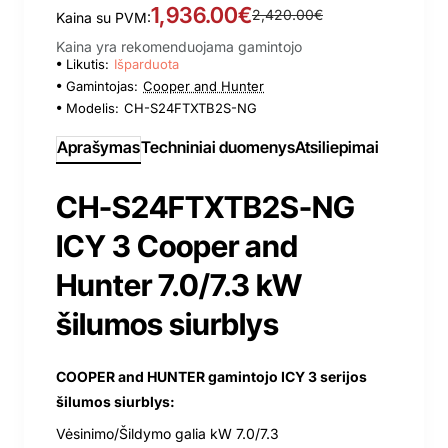
1,936.00€
2,420.00€
Kaina su PVM:
Kaina yra rekomenduojama gamintojo
Likutis:
Išparduota
Gamintojas:
Cooper and Hunter
Modelis:
CH-S24FTXTB2S-NG
Aprašymas
Techniniai duomenys
Atsiliepimai
CH-S24FTXTB2S-NG
ICY 3 Cooper and
Hunter 7.0/7.3 kW
šilumos siurblys
COOPER and HUNTER gamintojo ICY 3 serijos
šilumos siurblys:
Vėsinimo/Šildymo galia kW 7.0/7.3