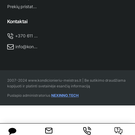
Prekių pristatymas
Kontaktai
+370 611 38 500
info@kondicionieriu-meistras.lt
2007-2024 www.kondicionieriu-meistras.lt | Be sutikimo draudžiama
kopijuoti ir platinti svetainėje esančią informaciją
Puslapio administratorius
NEXINNO.TECH