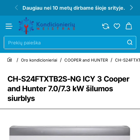
Daugiau nei 10 metų dirbame šioje srityje.
Prekių
paieška
Oro kondicionieriai
COOPER and HUNTER
CH-S24FTXTB
home
CH-S24FTXTB2S-NG ICY 3 Cooper
and Hunter 7.0/7.3 kW šilumos
siurblys