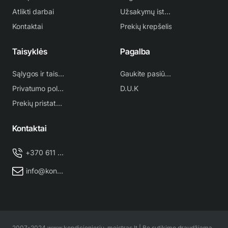
Atlikti darbai
Užsakymų istorija
Kontaktai
Prekių krepšelis
Taisyklės
Pagalba
Sąlygos ir taisyklės
Gaukite pasiūlymą
Privatumo politika
D.U.K
Prekių pristatymas
Kontaktai
+370 611 38 500
info@kondicionieriu-meistras.lt
2007-2024 www.kondicionieriu-meistras.lt | Be sutikimo draudžiama