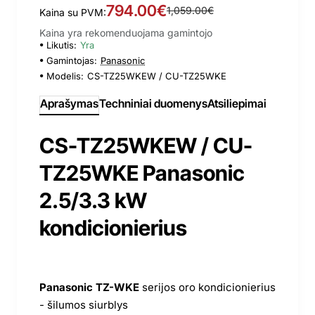
794.00€
1,059.00€
Kaina su PVM:
Kaina yra rekomenduojama gamintojo
Likutis:
Yra
Gamintojas:
Panasonic
Modelis:
CS-TZ25WKEW / CU-TZ25WKE
Aprašymas
Techniniai duomenys
Atsiliepimai
CS-TZ25WKEW / CU-
TZ25WKE Panasonic
2.5/3.3 kW
kondicionierius
Panasonic TZ-WKE
serijos oro kondicionierius
- šilumos siurblys