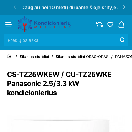
Daugiau nei 10 metų dirbame šioje srityje.
Prekių
paieška
Šilumos siurbliai
Šilumos siurbliai ORAS-ORAS
PANASONI
home
CS-TZ25WKEW / CU-TZ25WKE
Panasonic 2.5/3.3 kW
kondicionierius