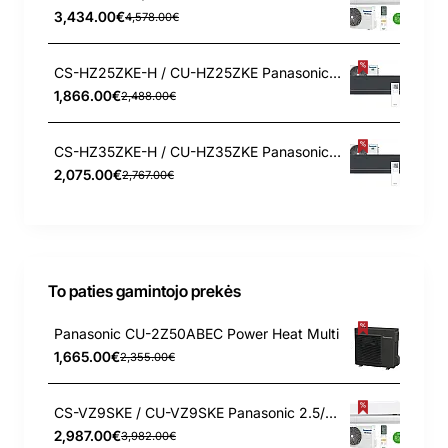
3,434.00€
4,578.00€
CS-HZ25ZKE-H / CU-HZ25ZKE Panasonic 2.5/3.2 kW šilumos siurblys
1,866.00€
2,488.00€
CS-HZ35ZKE-H / CU-HZ35ZKE Panasonic 3.5/4.2 kW šilumos siurblys
2,075.00€
2,767.00€
To paties gamintojo prekės
Panasonic CU-2Z50ABEC Power Heat Multi
1,665.00€
2,355.00€
CS-VZ9SKE / CU-VZ9SKE Panasonic 2.5/3.6 kW šilumos siurblys
2,987.00€
3,982.00€