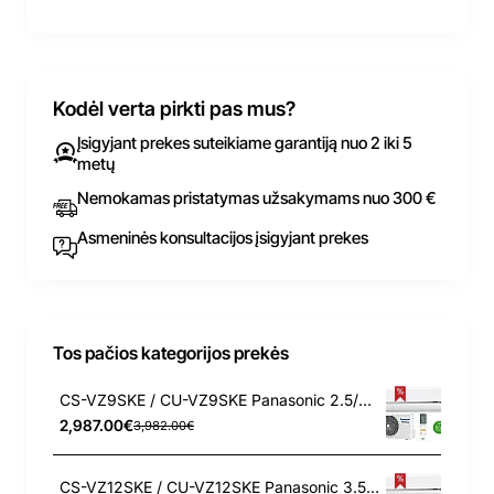
Kodėl verta pirkti pas mus?
Įsigyjant prekes suteikiame garantiją nuo 2 iki 5
metų
Nemokamas pristatymas užsakymams nuo 300 €
Asmeninės konsultacijos įsigyjant prekes
Tos pačios kategorijos prekės
CS-VZ9SKE / CU-VZ9SKE Panasonic 2.5/3.6 kW šilumos siurblys
2,987.00€
3,982.00€
CS-VZ12SKE / CU-VZ12SKE Panasonic 3.5/4.2 kW šilumos siurblys