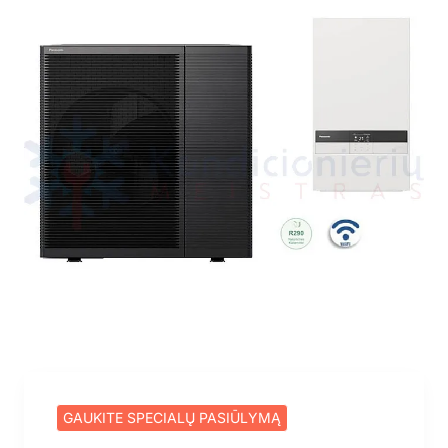
GAUKITE SPECIALŲ PASIŪLYMĄ