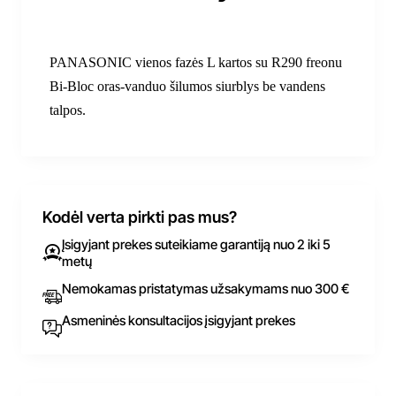
PANASONIC vienos fazės L kartos su R290 freonu
Bi-Bloc oras-vanduo šilumos siurblys be vandens
talpos.
Kodėl verta pirkti pas mus?
Įsigyjant prekes suteikiame garantiją nuo 2 iki 5
metų
Nemokamas pristatymas užsakymams nuo 300 €
Asmeninės konsultacijos įsigyjant prekes