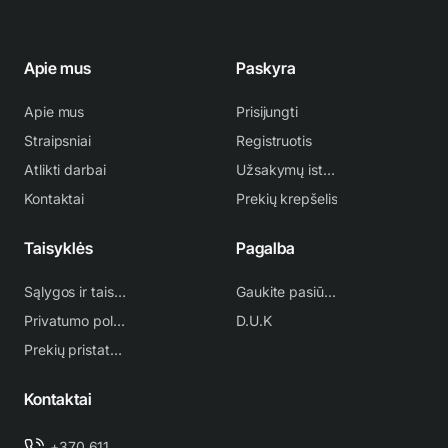
Apie mus
Paskyra
Apie mus
Prisijungti
Straipsniai
Registruotis
Atlikti darbai
Užsakymų istorija
Kontaktai
Prekių krepšelis
Taisyklės
Pagalba
Sąlygos ir taisyklės
Gaukite pasiūlymą
Privatumo politika
D.U.K
Prekių pristatymas
Kontaktai
+370 611 38 500