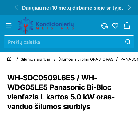
Daugiau nei 10 metų dirbame šioje srityje.
Prekių
paieška
Šilumos siurbliai
Šilumos siurbliai ORAS-ORAS
PANASONI
home
WH-SDC0509L6E5 / WH-
WDG05LE5 Panasonic Bi-Bloc
vienfazis L kartos 5.0 kW oras-
vanduo šilumos siurblys