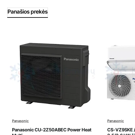
Panašios prekės
Panasonic
Panasonic
Išpardavimas
Išparda
Top
Panasonic CU-2Z50ABEC Power Heat
CS-VZ9SKE /
Naujiena