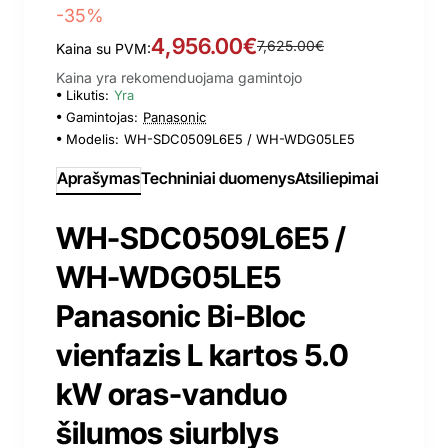
-35%
4,956.00€
7,625.00€
Kaina su PVM:
Kaina yra rekomenduojama gamintojo
Likutis:
Yra
Gamintojas:
Panasonic
Modelis:
WH-SDC0509L6E5 / WH-WDG05LE5
Aprašymas
Techniniai duomenys
Atsiliepimai
WH-SDC0509L6E5 /
WH-WDG05LE5
Panasonic Bi-Bloc
vienfazis L kartos 5.0
kW oras-vanduo
šilumos siurblys