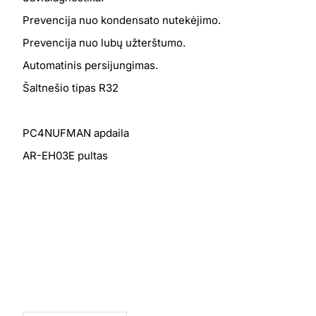
Preven­cija nuo konden­sato nute­kė­jimo.
Preven­cija nuo lubų užterš­tumo.
Auto­ma­ti­nis persi­jun­gi­mas.
Šaltnešio tipas R32
PC4NUFMAN apdaila
AR-EH03E pultas