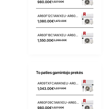
980.00€
1,327.00€
AR60F12C1AWXEU-AR60F12C1AWNEU Samsung WindFree Comfort S2 3.5/4.0 kW oro kondicionierius
1,080.00€
1,472.00€
AR60F18C1AWXEU-AR60F18C1AWNEU Samsung WindFree Comfort S2 5.0/6.0 kW oro kondicionierius
1,550.00€
2,268.00€
To paties gamintojo prekės
AR09TXFCAWKNEU-AR09TXFCAWKXEU Samsung Arise 2.5/3.2 kW oro kondicionierius
1,043.00€
1,227.00€
AR60F09C1AWXEU-AR60F09C1AWNEU Samsung WindFree Comfort S2 2.5/3.2 kW oro kondicionierius
980.00€
1,327.00€