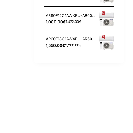
AR60F12C1AWXEU-AR60F12C1AWNEU Samsung WindFree Comfort S2 3.5/4.0 kW oro kondicionierius
1,080.00€
1,472.00€
AR60F18C1AWXEU-AR60F18C1AWNEU Samsung WindFree Comfort S2 5.0/6.0 kW oro kondicionierius
1,550.00€
2,268.00€