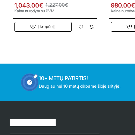
2.5/3.2 kW oro kondicionierius
kW oro kondi
1,043.00€
1,227.00€
980.00€
Kaina nurodyta su PVM
Kaina nurody
Į krepšelį
10+ METŲ PATIRTIS!
Daugiau nei 10 metų dirbame šioje srityje.
Jūsų peržiūrėtos prekės