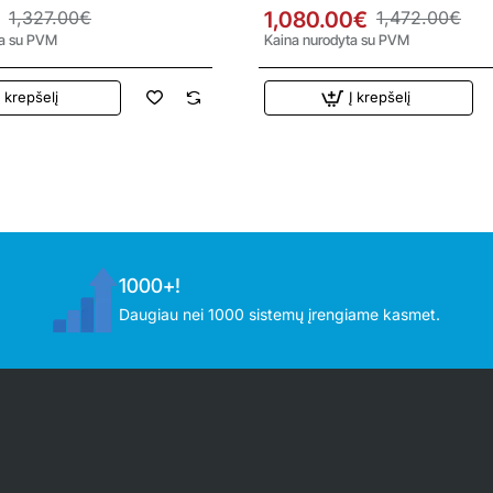
cionierius
kW oro kondicionierius
1,327.00€
1,080.00€
1,472.00€
ta su PVM
Kaina nurodyta su PVM
Į krepšelį
Į krepšelį
1000+!
Daugiau nei 1000 sistemų įrengiame kasmet.