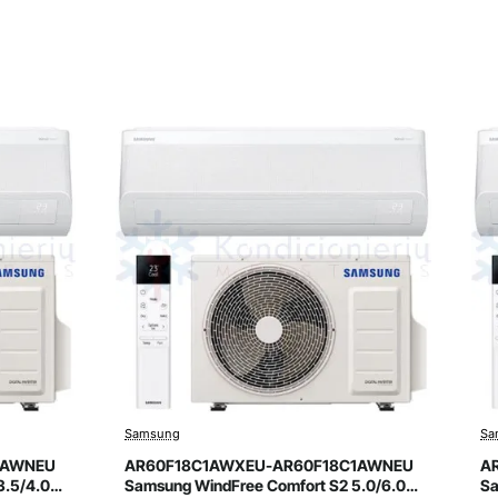
Samsung
Sa
Išpardavimas
Naujiena
Naujiena
1AWNEU
AR60F18C1AWXEU-AR60F18C1AWNEU
A
3.5/4.0
Samsung WindFree Comfort S2 5.0/6.0
Sa