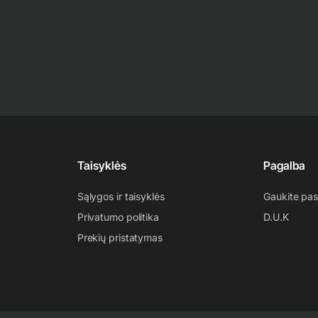
Taisyklės
Pagalba
Sąlygos ir taisyklės
Gaukite pas
Privatumo politika
D.U.K
Prekių pristatymas