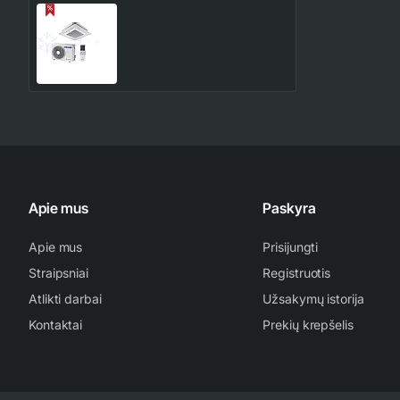
AC052RN4DKG/EU-
AC052RXADKG/EU
SAMSUNG bevėjis 4-krypčių
2,522.00€
2,967.00€
5.0/6.0 kW kasetinis šilumos
siurblys
Apie mus
Paskyra
Apie mus
Prisijungti
Straipsniai
Registruotis
Atlikti darbai
Užsakymų istorija
Kontaktai
Prekių krepšelis