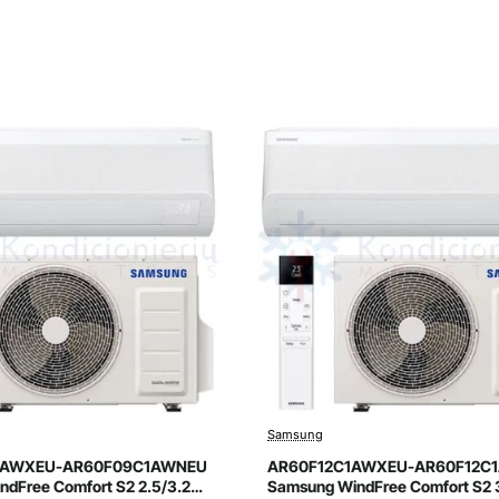
Samsung
avimas
Išpardavimas
Naujiena
1AWXEU-AR60F09C1AWNEU
AR60F12C1AWXEU-AR60F12C
dFree Comfort S2 2.5/3.2
Samsung WindFree Comfort S2 