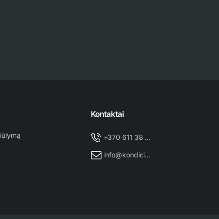
Kontaktai
iūlymą
+370 611 38 500
info@kondicionieriu-meistras.lt