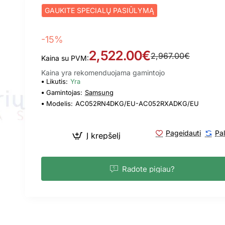
GAUKITE SPECIALŲ PASIŪLYMĄ
-15%
2,522.00€
2,967.00€
Kaina su PVM:
Kaina yra rekomenduojama gamintojo
Likutis:
Yra
Gamintojas:
Samsung
Modelis:
AC052RN4DKG/EU-AC052RXADKG/EU
Pageidauti
Pal
Į krepšelį
Radote pigiau?