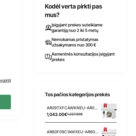
Kodėl verta pirkti pas
mus?
Įsigyjant prekes suteikiame
garantiją nuo 2 iki 5 metų
Nemokamas pristatymas
užsakymams nuo 300 €
Asmeninės konsultacijos įsigyjant
prekes
yginti
Tos pačios kategorijos prekės
AR09TXFCAWKNEU-AR09TXFCAWKXEU Samsung Arise 2.5/3.2 kW oro kondicionierius
1,043.00€
1,227.00€
AR60F09C1AWXEU-AR60F09C1AWNEU Samsung WindFree Comfort S2 2.5/3.2 kW oro kondicionierius