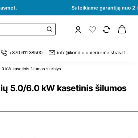
kasmet.
Suteikiame garantiją nuo 2 i
+370 611 38500
info@kondicionieriu-meistras.lt
W kasetinis šilumos siurblys
5.0/6.0 kW kasetinis šilumos