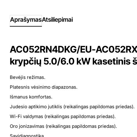
Aprašymas
Atsiliepimai
AC052RN4DKG/EU-AC052RXA
krypčių 5.0/6.0 kW kasetinis š
Bevė­jis reži­mas.
Plates­nis vėsi­nimo diapa­zo­nas.
Išma­nus komfor­tas.
Jude­sio apti­kimo jutik­lis (reika­lin­gas papil­do­mas prie­das).
Wi-Fi valdy­mas (reika­lin­gas papil­do­mas prie­das).
Oro joni­za­vi­mas (reika­lin­gas papil­do­mas prie­das).
Savi­dia­g­nos­tika.