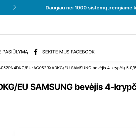
Daugiau nei 1000 sistemų įrengiame 
E PASIŪLYMĄ
SEKITE MUS FACEBOOK
052RN4DKG/EU-AC052RXADKG/EU SAMSUNG bevėjis 4-krypčių 5.0/6.0 k
EU SAMSUNG bevėjis 4-krypčių 