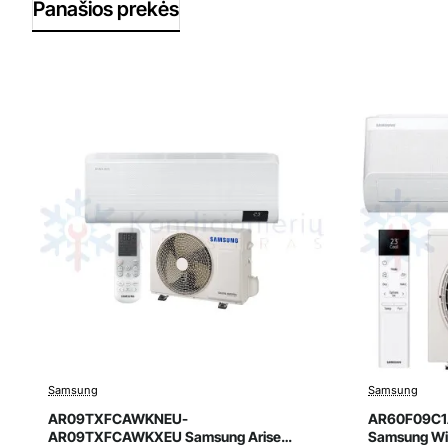
Panašios prekės
Samsung
Samsung
Išpardavimas
Išpard
AR09TXFCAWKNEU-
AR60F09C
AR09TXFCAWKXEU Samsung Arise
Samsung Win