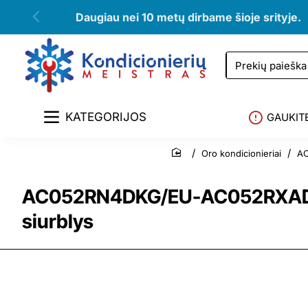
Daugiau nei 10 metų dirbame šioje srityje.
Prekių
paieška
KATEGORIJOS
GAUKIT
Oro kondicionieriai
AC
home
AC052RN4DKG/EU-AC052RXADKG/
siurblys