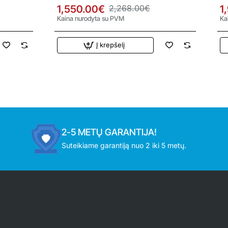
kW oro kondicionierius
kW
1,550.00€
2,268.00€
1
Kaina nurodyta su PVM
Ka
Į krepšelį
2-5 METŲ GARANTIJA!
Suteikiame garantiją nuo 2 iki 5 metų.