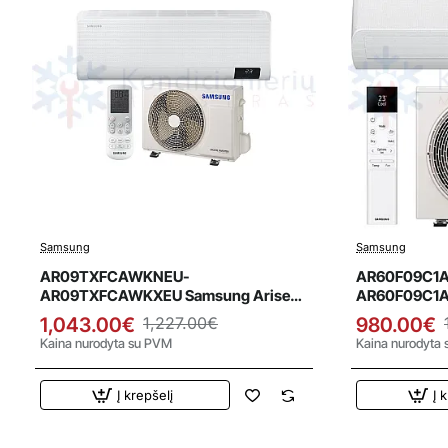
Samsung
Samsung
Išpardavimas
Išparda
AR09TXFCAWKNEU-
AR60F09C1
AR09TXFCAWKXEU Samsung Arise
AR60F09C1
2.5/3.2 kW oro kondicionierius
WindFree Com
1,043.00€
1,227.00€
980.00€
kondicionier
Kaina nurodyta su PVM
Kaina nurodyta
Į krepšelį
Į 