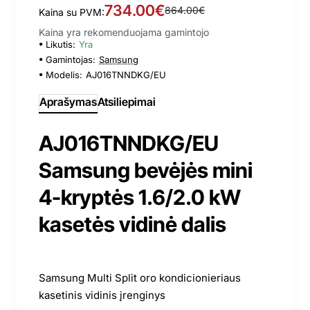
734.00€
864.00€
Kaina su PVM:
Kaina yra rekomenduojama gamintojo
Likutis:
Yra
Gamintojas:
Samsung
Modelis:
AJ016TNNDKG/EU
Aprašymas
Atsiliepimai
AJ016TNNDKG/EU
Samsung bevėjės mini
4-kryptės 1.6/2.0 kW
kasetės vidinė dalis
Samsung Multi Split oro kondicionieriaus
kasetinis vidinis įrenginys