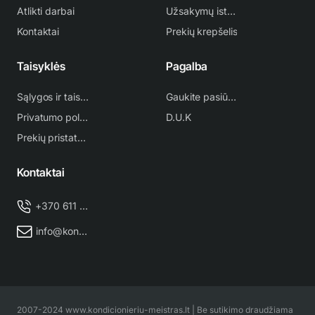
Atlikti darbai
Užsakymų istorija
Kontaktai
Prekių krepšelis
Taisyklės
Pagalba
Sąlygos ir taisyklės
Gaukite pasiūlymą
Privatumo politika
D.U.K
Prekių pristatymas
Kontaktai
+370 611 38 500
info@kondicionieriu-meistras.lt
2007-2024 www.kondicionieriu-meistras.lt | Be sutikimo draudžiama