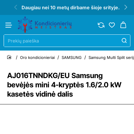
Daugiau nei 10 metų dirbame šioje srityje.
Prekių
paieška
Oro kondicionieriai
SAMSUNG
Samsung Multi Split serij
home
AJ016TNNDKG/EU Samsung
bevėjės mini 4-kryptės 1.6/2.0 kW
kasetės vidinė dalis