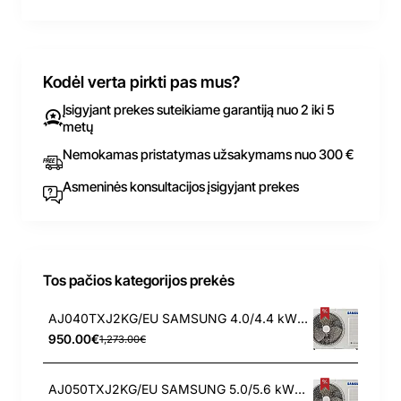
Kodėl verta pirkti pas mus?
Įsigyjant prekes suteikiame garantiją nuo 2 iki 5
metų
Nemokamas pristatymas užsakymams nuo 300 €
Asmeninės konsultacijos įsigyjant prekes
Tos pačios kategorijos prekės
AJ040TXJ2KG/EU SAMSUNG 4.0/4.4 kW išorinis blokas
950.00€
1,273.00€
AJ050TXJ2KG/EU SAMSUNG 5.0/5.6 kW išorinis blokas