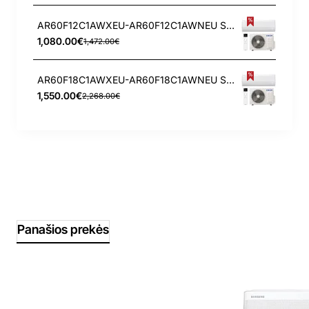
AR60F12C1AWXEU-AR60F12C1AWNEU Samsung WindFree Comfort S2 3.5/4.0 kW oro kondicionierius
1,080.00€
1,472.00€
AR60F18C1AWXEU-AR60F18C1AWNEU Samsung WindFree Comfort S2 5.0/6.0 kW oro kondicionierius
1,550.00€
2,268.00€
Panašios prekės