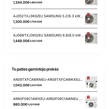
1,344.00€
1,463.00€
AJ052TXJ3KG/EU SAMSUNG 5.2/6.3 kW išorinis blokas
1,300.00€
1,734.00€
AJ068TXJ3KG/EU SAMSUNG 6.8/8.0 kW išorinis blokas
1,449.00€
2,021.00€
To paties gamintojo prekės
AR09TXFCAWKNEU-AR09TXFCAWKXEU Samsung Arise 2.5/3.2 kW oro kondicionierius
1,043.00€
1,227.00€
AR60F09C1AWXEU-AR60F09C1AWNEU Samsung WindFree Comfort S2 2.5/3.2 kW oro kondicionierius
980.00€
1,327.00€