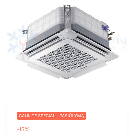
GAUKITE SPECIALŲ PASIŪLYMĄ
-15%