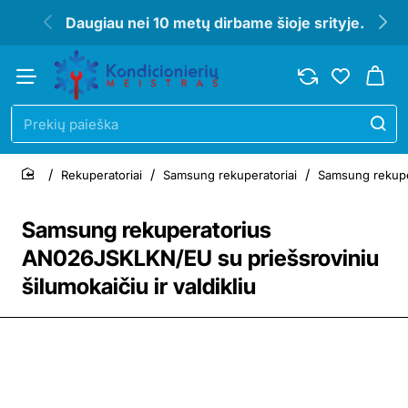
Daugiau nei 10 metų dirbame šioje srityje.
Prekių
paieška
Rekuperatoriai
Samsung rekuperatoriai
Samsung rekuper
home
Samsung rekuperatorius
AN026JSKLKN/EU su priešsroviniu
šilumokaičiu ir valdikliu