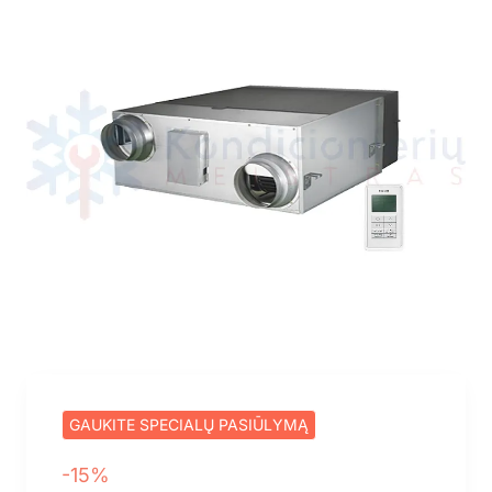
GAUKITE SPECIALŲ PASIŪLYMĄ
-15%