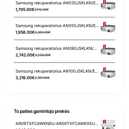
Samsung rekuperatorius AN035JSKLKN/EU su priešsroviniu šilumokaičiu ir valdikliu
1,795.00€
2,112.00€
Samsung rekuperatorius AN050JSKLKN/EU su priešsroviniu šilumokaičiu ir valdikliu
1,958.00€
2,303.00€
Samsung rekuperatorius AN080JSKLKN/EU su priešsroviniu šilumokaičiu ir valdikliu
2,742.00€
3,226.00€
Samsung rekuperatorius AN100JSKLKN/EU su priešsroviniu šilumokaičiu ir valdikliu
3,219.00€
3,787.00€
To paties gamintojo prekės
AR09TXFCAWKNEU-AR09TXFCAWKXEU Samsung Arise 2.5/3.2 kW oro kondicionierius