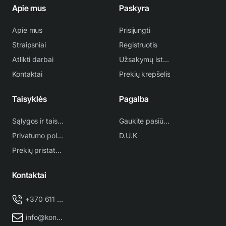
Apie mus
Paskyra
Apie mus
Prisijungti
Straipsniai
Registruotis
Atlikti darbai
Užsakymų istorija
Kontaktai
Prekių krepšelis
Taisyklės
Pagalba
Sąlygos ir taisyklės
Gaukite pasiūlymą
Privatumo politika
D.U.K
Prekių pristatymas
Kontaktai
+370 611 38 500
info@kondicionieriu-meistras.lt