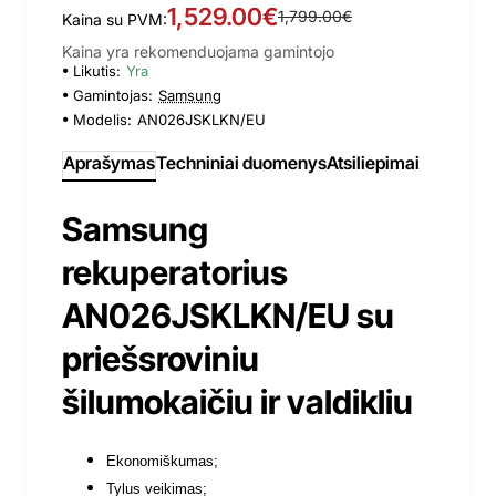
1,529.00€
1,799.00€
Kaina su PVM:
Kaina yra rekomenduojama gamintojo
Likutis:
Yra
Gamintojas:
Samsung
Modelis:
AN026JSKLKN/EU
Aprašymas
Techniniai duomenys
Atsiliepimai
Samsung
rekuperatorius
AN026JSKLKN/EU su
priešsroviniu
šilumokaičiu ir valdikliu
Ekonomiškumas;
Tylus veikimas;