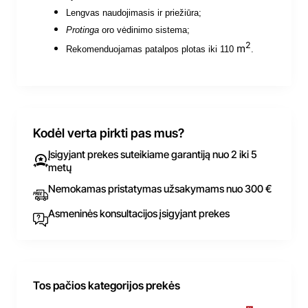
Lengvas naudojimasis ir priežiūra;
Protinga
oro vėdinimo sistema;
2
m
Rekomenduojamas patalpos plotas iki 110
.
Kodėl verta pirkti pas mus?
Įsigyjant prekes suteikiame garantiją nuo 2 iki 5
metų
Nemokamas pristatymas užsakymams nuo 300 €
Asmeninės konsultacijos įsigyjant prekes
Tos pačios kategorijos prekės