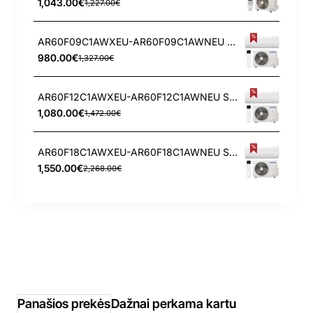
1,043.00€
1,227.00€
AR60F09C1AWXEU-AR60F09C1AWNEU Samsung WindFree Comfort S2 2.5/3.2 kW oro kondicionierius
980.00€
1,327.00€
AR60F12C1AWXEU-AR60F12C1AWNEU Samsung WindFree Comfort S2 3.5/4.0 kW oro kondicionierius
1,080.00€
1,472.00€
AR60F18C1AWXEU-AR60F18C1AWNEU Samsung WindFree Comfort S2 5.0/6.0 kW oro kondicionierius
1,550.00€
2,268.00€
Panašios prekės
Dažnai perkama kartu