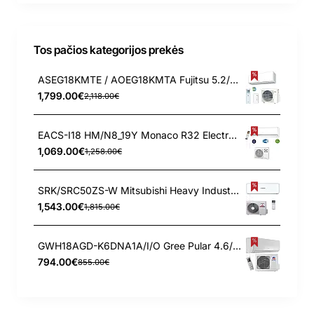
Tos pačios kategorijos prekės
ASEG18KMTE / AOEG18KMTA Fujitsu 5.2/6.3 kW kondicionierius
1,799.00€
2,118.00€
EACS-I18 HM/N8_19Y Monaco R32 Electrolux 4.6/5.2 kW kondicionierius
1,069.00€
1,258.00€
SRK/SRC50ZS-W Mitsubishi Heavy Industries 5.0/5.8 kW oro kondicionierius – šilumos siurblys
1,543.00€
1,815.00€
GWH18AGD-K6DNA1A/I/O Gree Pular 4.6/5.2 kW oro kondicionierius
794.00€
855.00€