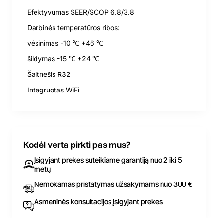
Efektyvumas SEER/SCOP 6.8/3.8
Darbinės temperatūros ribos:
vėsinimas -10 ℃ +46 ℃
šildymas -15 ℃ +24 ℃
Šaltnešis R32
Integruotas WiFi
Kodėl verta pirkti pas mus?
Įsigyjant prekes suteikiame garantiją nuo 2 iki 5
metų
Nemokamas pristatymas užsakymams nuo 300 €
Asmeninės konsultacijos įsigyjant prekes