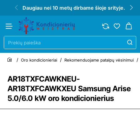
Daugiau nei 10 metų dirbame šioje srityje.
Prekių
paieška
Oro kondicionieriai
Rekomenduojame patalpų vėsinimui
home
AR18TXFCAWKNEU-
AR18TXFCAWKXEU Samsung Arise
5.0/6.0 kW oro kondicionierius