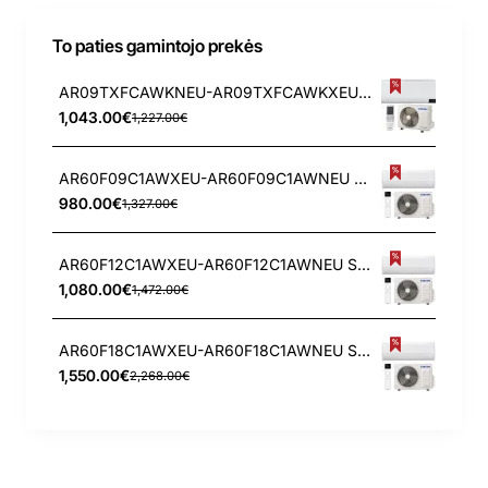
To paties gamintojo prekės
AR09TXFCAWKNEU-AR09TXFCAWKXEU Samsung Arise 2.5/3.2 kW oro kondicionierius
1,043.00€
1,227.00€
AR60F09C1AWXEU-AR60F09C1AWNEU Samsung WindFree Comfort S2 2.5/3.2 kW oro kondicionierius
980.00€
1,327.00€
AR60F12C1AWXEU-AR60F12C1AWNEU Samsung WindFree Comfort S2 3.5/4.0 kW oro kondicionierius
1,080.00€
1,472.00€
AR60F18C1AWXEU-AR60F18C1AWNEU Samsung WindFree Comfort S2 5.0/6.0 kW oro kondicionierius
1,550.00€
2,268.00€