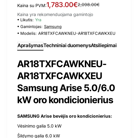
1,783.00€
2,098.00€
Kaina su PVM:
Kaina yra rekomenduojama gamintojo
Likutis:
Yra
Gamintojas:
Samsung
Modelis:
AR18TXFCAWKNEU-AR18TXFCAWKXEU
Aprašymas
Techniniai duomenys
Atsiliepimai
AR18TXFCAWKNEU-
AR18TXFCAWKXEU
Samsung Arise 5.0/6.0
kW oro kondicionierius
SAMSUNG Arise
bevėjis oro kondicionierius:
Vėsinimo galia 5.0 kW
Šildymo galia 6.0 kW