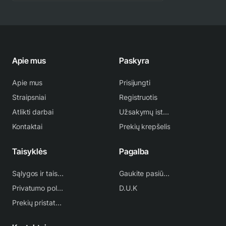
Apie mus
Paskyra
Apie mus
Prisijungti
Straipsniai
Registruotis
Atlikti darbai
Užsakymų istorija
Kontaktai
Prekių krepšelis
Taisyklės
Pagalba
Sąlygos ir taisyklės
Gaukite pasiūlymą
Privatumo politika
D.U.K
Prekių pristatymas