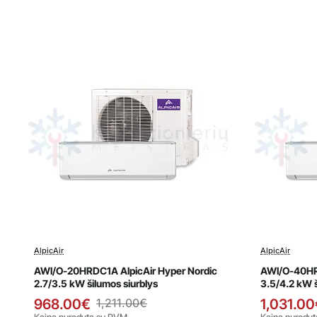
AlpicAir
AlpicAir
Išpardavimas
Išpard
AWI/O-20HRDC1A AlpicAir Hyper Nordic
AWI/O-40HRD
2.7/3.5 kW šilumos siurblys
3.5/4.2 kW š
968.00€
1,211.00€
1,031.00
Kaina nurodyta su PVM
Kaina nurody