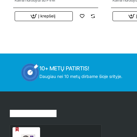
Į krepšelį
10+ METŲ PATIRTIS!
Daugiau nei 10 metų dirbame šioje srityje.
Jūsų peržiūrėtos prekės
AWI/O-32HRDC1E AlpicAir
Eco Pro 3.2/3.4 kW