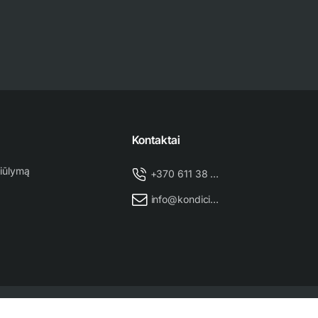
Kontaktai
iūlymą
+370 611 38 500
info@kondicionieriu-meistras.lt
Puslapio administratorius
NEXINNO.TECH