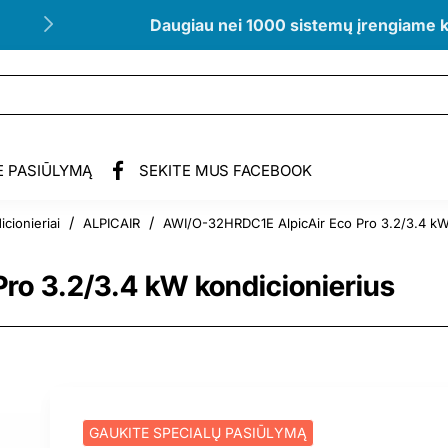
Daugiau nei 1000 sistemų įrengiame 
E PASIŪLYMĄ
SEKITE MUS FACEBOOK
cionieriai
ALPICAIR
AWI/O-32HRDC1E AlpicAir Eco Pro 3.2/3.4 kW 
ro 3.2/3.4 kW kondicionierius
GAUKITE SPECIALŲ PASIŪLYMĄ