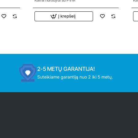
Į krepšelį
2-5 METŲ GARANTIJA!
Suteikiame garantiją nuo 2 iki 5 metų.