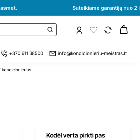
kasmet.
Suteikiame garantiją nuo 2 i
+370 611 38500
info@kondicionieriu-meistras.lt
kondicionierius
Kodėl verta pirkti pas