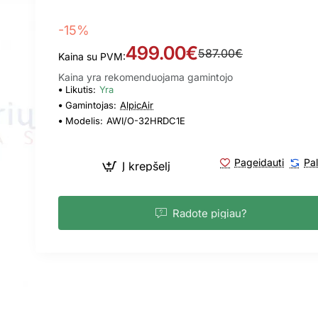
-15%
499.00€
587.00€
Kaina su PVM:
Kaina yra rekomenduojama gamintojo
Likutis:
Yra
Gamintojas:
AlpicAir
Modelis:
AWI/O-32HRDC1E
Pageidauti
Pal
Į krepšelį
Radote pigiau?