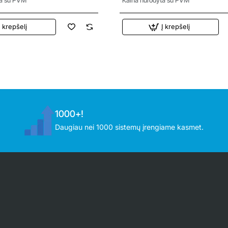
Į krepšelį
Į krepšelį
1000+!
Daugiau nei 1000 sistemų įrengiame kasmet.