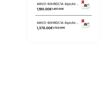
AWI/O-60HRDC1A AlpicAir Hyper Nordic 5.3/5.6 kW šilumos siurblys
1,190.00€
1,487.00€
AWI/O-80HRDC1A AlpicAir Hyper Nordic 7.0/7.0 kW šilumos siurblys
1,378.00€
1,723.00€