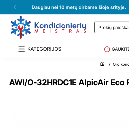
Daugiau nei 10 metų dirbame šioje srityje.
Prekių
paieška
KATEGORIJOS
GAUKIT
Oro kondi
home
AWI/O-32HRDC1E AlpicAir Eco P