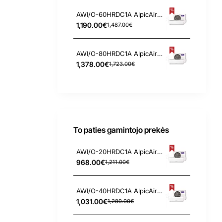
AWI/O-60HRDC1A AlpicAir Hyper Nordic 5.3/5.6 kW šilumos siurblys
1,190.00€
1,487.00€
AWI/O-80HRDC1A AlpicAir Hyper Nordic 7.0/7.0 kW šilumos siurblys
1,378.00€
1,723.00€
To paties gamintojo prekės
AWI/O-20HRDC1A AlpicAir Hyper Nordic 2.7/3.5 kW šilumos siurblys
968.00€
1,211.00€
AWI/O-40HRDC1A AlpicAir Hyper Nordic 3.5/4.2 kW šilumos siurblys
1,031.00€
1,289.00€