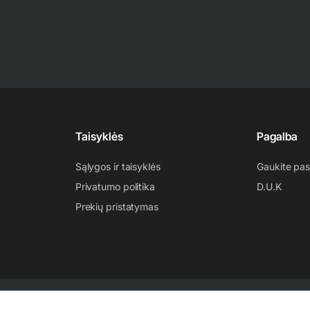
Taisyklės
Pagalba
Sąlygos ir taisyklės
Gaukite pas
Privatumo politika
D.U.K
Prekių pristatymas
ti ir platinti svetainėje esančią informaciją