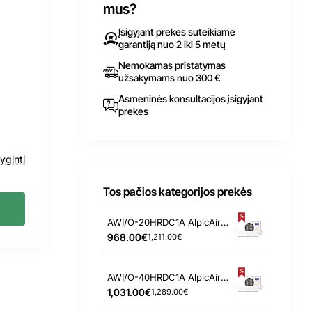
mus?
Įsigyjant prekes suteikiame
garantiją nuo 2 iki 5 metų
Nemokamas pristatymas
užsakymams nuo 300 €
Asmeninės konsultacijos įsigyjant
prekes
yginti
Tos pačios kategorijos prekės
AWI/O-20HRDC1A AlpicAir Hyper Nordic 2.7/3.5 kW šilumos siurblys
968.00€
1,211.00€
AWI/O-40HRDC1A AlpicAir Hyper Nordic 3.5/4.2 kW šilumos siurblys
1,031.00€
1,289.00€