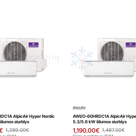
AlpicAir
avimas
Išpardavimas
C1A AlpicAir Hyper Nordic
AWI/O-60HRDC1A AlpicAir Hype
ilumos siurblys
5.3/5.6 kW šilumos siurblys
€
1,289.00€
1,190.00€
1,487.00€
ta su PVM
Kaina nurodyta su PVM