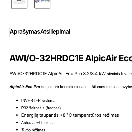
Aprašymas
Atsiliepimai
AWI/O-32HRDC1E AlpicAir Eco 
AWI/O-32HRDC1E AlpicAir Eco Pro 3.2/3.4 kW
sieninis Invert
AlpicAir
Eco Pro
serijos oro kondicionieriaus – šilumos siurblio
savybė
INVERTER sistema
R32 šaltnešis (freonas)
Energiją taupantis +8 °C temperatūros režimas
Autorestart
funkcija
Turbo
režimas