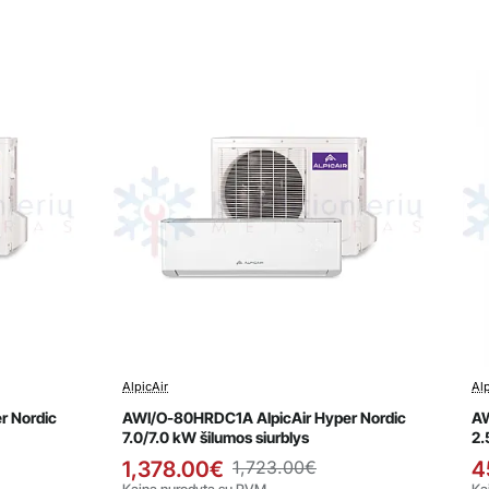
AlpicAir
Alp
Išpardavimas
r Nordic
AWI/O-80HRDC1A AlpicAir Hyper Nordic
AW
7.0/7.0 kW šilumos siurblys
2.
1,378.00€
1,723.00€
4
Kaina nurodyta su PVM
Ka