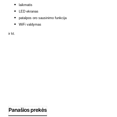
laikmatis
LED ekranas
patalpos oro sausinimo funkcija
WiFi valdymas
ir kt.
Panašios prekės