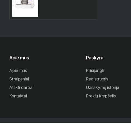
kondicionierius
499.00€
587.00€
Apie mus
Paskyra
Apie mus
Prisijungti
Straipsniai
Registruotis
Atlikti darbai
Užsakymų istorija
Kontaktai
Prekių krepšelis
2007-2024 www.kondicionieriu-meistras.lt | Be sutikimo draudžiama kopijuo