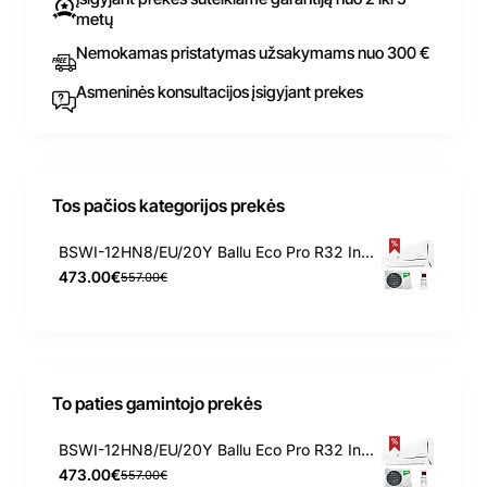
metų
Nemokamas pristatymas užsakymams nuo 300 €
Asmeninės konsultacijos įsigyjant prekes
Tos pačios kategorijos prekės
BSWI-12HN8/EU/20Y Ballu Eco Pro R32 Inverter 3.2/3.3 kW kondicionierius
473.00€
557.00€
To paties gamintojo prekės
BSWI-12HN8/EU/20Y Ballu Eco Pro R32 Inverter 3.2/3.3 kW kondicionierius
473.00€
557.00€