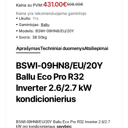
431.00€
508.00€
Kaina su PVM:
Kaina yra rekomenduojama gamintojo
Likutis:
Yra
Gamintojas:
Ballu
Modelis:
BSWI-09HN8/EU/20Y
Svoris:
38.50kg
Aprašymas
Techniniai duomenys
Atsiliepimai
BSWI-09HN8/EU/20Y
Ballu Eco Pro R32
Inverter 2.6/2.7 kW
kondicionierius
BSWI-09HN8/EU/20Y
Ballu Eco Pro R32 Inverter 2.6/2.7
kW oro kondicionieriaus
savybės: