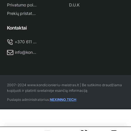
Privatumo politika
D.U.K
Prekių pristatymas
Kontaktai
+370 611 38 500
info@kondicionieriu-meistras.lt
2007-2024 www.kondicionieriu-meistras.lt | Be sutikimo draudžiama
kopijuoti ir platinti svetainėje esančią informaciją
Puslapio administratorius
NEXINNO.TECH