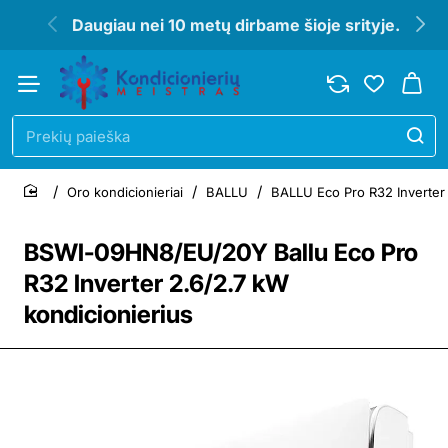
Daugiau nei 10 metų dirbame šioje srityje.
Prekių
paieška
Oro kondicionieriai
BALLU
BALLU Eco Pro R32 Inverter 
home
BSWI-09HN8/EU/20Y Ballu Eco Pro
R32 Inverter 2.6/2.7 kW
kondicionierius