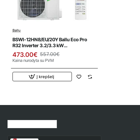
Ballu
Išpardavimas
BSWI-12HN8/EU/20Y Ballu Eco Pro
R32 Inverter 3.2/3.3 kW
kondicionierius
473.00€
557.00€
Kaina nurodyta su PVM
Į krepšelį
Jūsų peržiūrėtos prekės