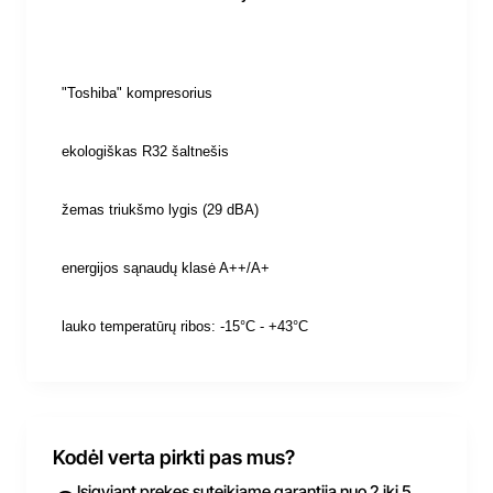
"Toshiba" kompresorius
ekologiškas R32 šaltnešis
žemas triukšmo lygis (29 dBA)
energijos sąnaudų klasė A++/A+
lauko temperatūrų ribos: -15
°C
- +43
°C
Kodėl verta pirkti pas mus?
Įsigyjant prekes suteikiame garantiją nuo 2 iki 5