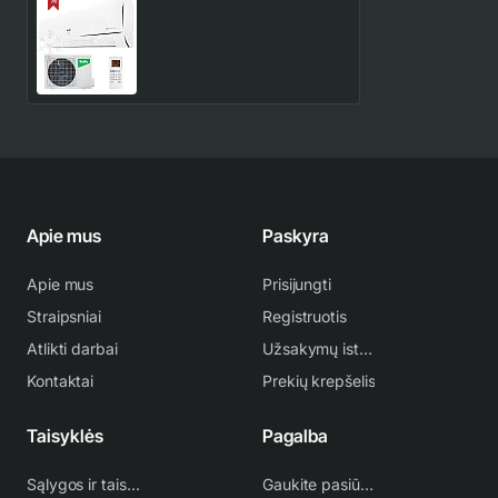
BSWI-09HN8/EU/20Y Ballu
Eco Pro R32 Inverter
2.6/2.7 kW kondicionierius
431.00€
508.00€
Apie mus
Paskyra
Apie mus
Prisijungti
Straipsniai
Registruotis
Atlikti darbai
Užsakymų istorija
Kontaktai
Prekių krepšelis
Taisyklės
Pagalba
Sąlygos ir taisyklės
Gaukite pasiūlymą