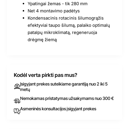
Ypatingai žemas - tik 280 mm
Net 4 montavimo padėtys
Kondensacinis rotacinis šilumogrąžis
efektyviai taupo šilumą, palaiko optimalų
patalpų mikroklimatą, regeneruoja
drėgmę žiemą
Kodėl verta pirkti pas mus?
Įsigyjant prekes suteikiame garantiją nuo 2 iki 5
metų
Nemokamas pristatymas užsakymams nuo 300 €
Asmeninės konsultacijos įsigyjant prekes