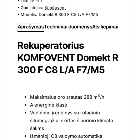
Likutis:
Yra
Gamintojas:
Komfovent
Modelis:
Domekt R 300 F C8 L/A F7/M5
Aprašymas
Techniniai duomenys
Atsiliepimai
Rekuperatorius
KOMFOVENT Domekt R
300 F C8 L/A F7/M5
3
Maksimalus oro srautas 288 m
/h
A energinė klasė
Vėdinimo įrenginys su rotaciniu
šilumogrąžiu, skirtas šiaurinio klimato
šalims
Išmanioji C8 valdymo automatika