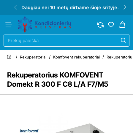
Daugiau nei 10 metų dirbame šioje srityje.
Prekių
paieška
Rekuperatoriai
Komfovent rekuperatoriai
Rekuperatori
home
Rekuperatorius KOMFOVENT
Domekt R 300 F C8 L/A F7/M5