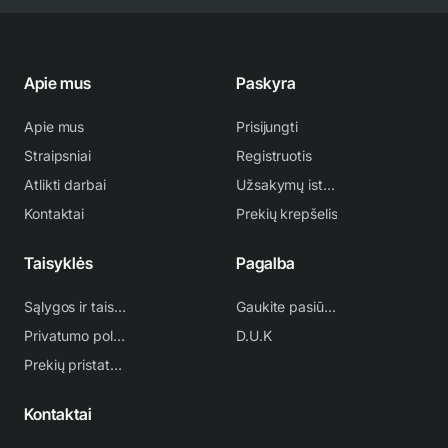
Apie mus
Paskyra
Apie mus
Prisijungti
Straipsniai
Registruotis
Atlikti darbai
Užsakymų istorija
Kontaktai
Prekių krepšelis
Taisyklės
Pagalba
Sąlygos ir taisyklės
Gaukite pasiūlymą
Privatumo politika
D.U.K
Prekių pristatymas
Kontaktai