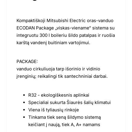
Kompaktiškoji Mitsubishi Electric oras-vanduo
ECODAN Package „viskas-viename“ sistema su
integruotu 300 l boileriu šildo patalpas ir ruošia
karštą vandenį buitiniam vartojimui.
PACKAGE:
vanduo cirkuliuoja tarp išorinio ir vidinio
įrenginių; reikalingi tik santechniniai darbai.
R32 - ekologiškesnis aplinkai
Specialiai sukurta Šiaurės šalių klimatui
Viena iš tyliausių rinkoje
Tinkama tiek seną šildymo sistemą
keičiant į naują, tiek A, A+ namams