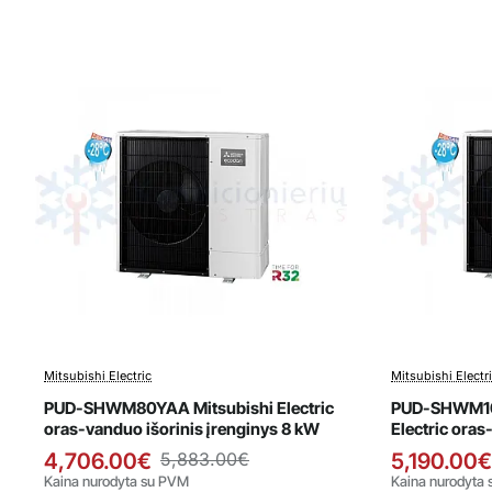
Mitsubishi Electric
Mitsubishi Electr
Išpardavimas
Išparda
PUD-SHWM80YAA Mitsubishi Electric
PUD-SHWM10
oras-vanduo išorinis įrenginys 8 kW
Electric oras
10 kW
4,706.00€
5,883.00€
5,190.00€
Kaina nurodyta su PVM
Kaina nurodyta