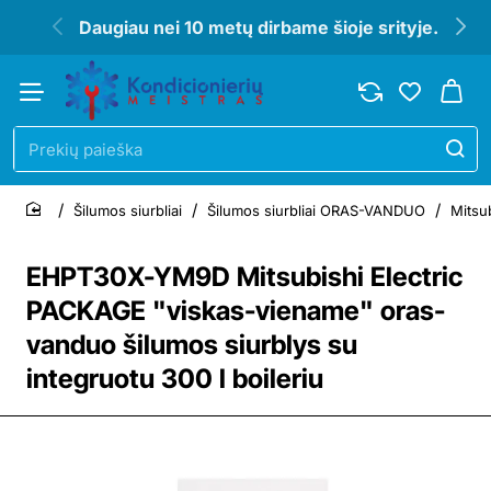
Daugiau nei 10 metų dirbame šioje srityje.
Prekių
paieška
Šilumos siurbliai
Šilumos siurbliai ORAS-VANDUO
Mitsub
home
EHPT30X-YM9D Mitsubishi Electric
PACKAGE "viskas-viename" oras-
vanduo šilumos siurblys su
integruotu 300 l boileriu