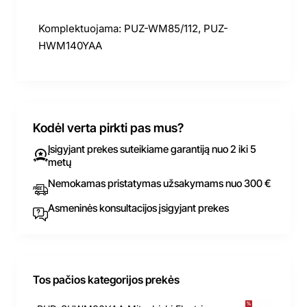
Komplektuojama: PUZ-WM85/112, PUZ-
HWM140YAA
Kodėl verta pirkti pas mus?
Įsigyjant prekes suteikiame garantiją nuo 2 iki 5
metų
Nemokamas pristatymas užsakymams nuo 300 €
Asmeninės konsultacijos įsigyjant prekes
Tos pačios kategorijos prekės