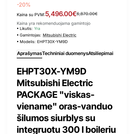
-20%
5,496.00€
6,870.00€
Kaina su PVM:
Kaina yra rekomenduojama gamintojo
Likutis:
Yra
Gamintojas:
Mitsubishi Electric
Modelis:
EHPT30X-YM9D
Aprašymas
Techniniai duomenys
Atsiliepimai
EHPT30X-YM9D
Mitsubishi Electric
PACKAGE "viskas-
viename" oras-vanduo
šilumos siurblys su
integruotu 300 l boileriu