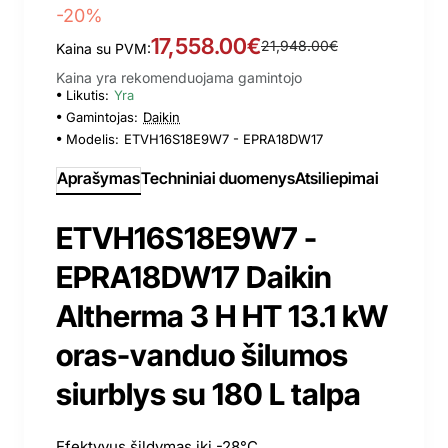
-20%
17,558.00€
21,948.00€
Kaina su PVM:
Kaina yra rekomenduojama gamintojo
Likutis:
Yra
Gamintojas:
Daikin
Modelis:
ETVH16S18E9W7 - EPRA18DW17
Aprašymas
Techniniai duomenys
Atsiliepimai
ETVH16S18E9W7 -
EPRA18DW17 Daikin
Altherma 3 H HT 13.1 kW
oras-vanduo šilumos
siurblys su 180 L talpa
Efektyvus šildymas iki -28°C