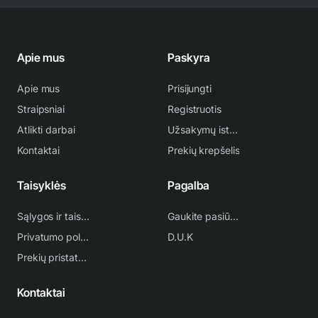
Apie mus
Paskyra
Apie mus
Prisijungti
Straipsniai
Registruotis
Atlikti darbai
Užsakymų istorija
Kontaktai
Prekių krepšelis
Taisyklės
Pagalba
Sąlygos ir taisyklės
Gaukite pasiūlymą
Privatumo politika
D.U.K
Prekių pristatymas
Kontaktai