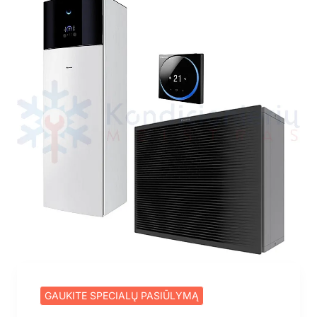
Naujiena
GAUKITE SPECIALŲ PASIŪLYMĄ