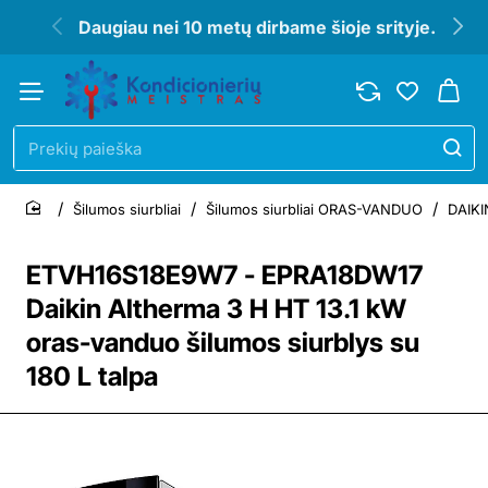
Daugiau nei 10 metų dirbame šioje srityje.
Prekių
paieška
Šilumos siurbliai
Šilumos siurbliai ORAS-VANDUO
DAIKI
home
ETVH16S18E9W7 - EPRA18DW17
Daikin Altherma 3 H HT 13.1 kW
oras-vanduo šilumos siurblys su
180 L talpa