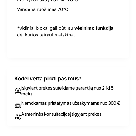
Vandens ruošimas 70°C
*vidiniai blokai gali būti su
vėsinimo funkcija
,
dėl kurios teirautis atskirai.
Kodėl verta pirkti pas mus?
Įsigyjant prekes suteikiame garantiją nuo 2 iki 5
metų
Nemokamas pristatymas užsakymams nuo 300 €
Asmeninės konsultacijos įsigyjant prekes