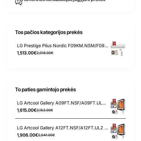
Tos pačios kategorijos prekės
LG Prestige Plius Nordic F09KM.NSM/F09KM.U24 2.5/3.2 kW kondicionierius - šilumos siurblys
1,513.00€
2,018.00€
To paties gamintojo prekės
LG Artcool Gallery A09FT.NSF/A09FT.UL2 2.5/3.3 kW kondicionierius
1,615.00€
2,153.00€
LG Artcool Gallery A12FT.NSF/A12FT.UL2 3.5/4.0 kW kondicionierius
1,906.00€
2,541.00€