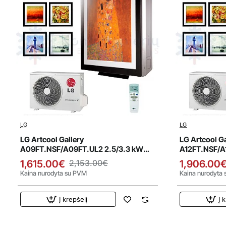
LG
LG
Išpardavimas
Išparda
LG Artcool Gallery
LG Artcool Ga
A09FT.NSF/A09FT.UL2 2.5/3.3 kW
A12FT.NSF/A
kondicionierius
kondicionier
1,615.00€
2,153.00€
1,906.00
Kaina nurodyta su PVM
Kaina nurodyta
Į krepšelį
Į 