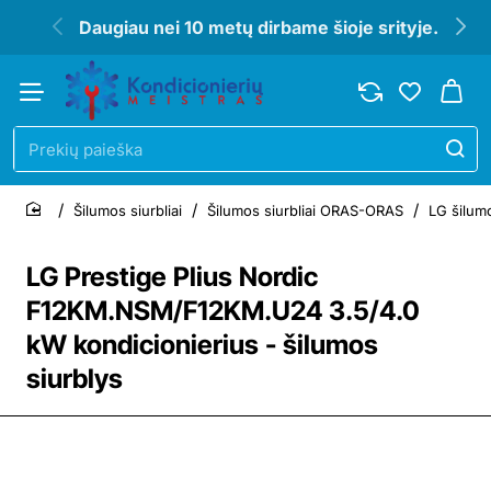
Daugiau nei 10 metų dirbame šioje srityje.
Prekių
paieška
Šilumos siurbliai
Šilumos siurbliai ORAS-ORAS
LG šilumo
home
LG Prestige Plius Nordic
F12KM.NSM/F12KM.U24 3.5/4.0
kW kondicionierius - šilumos
siurblys