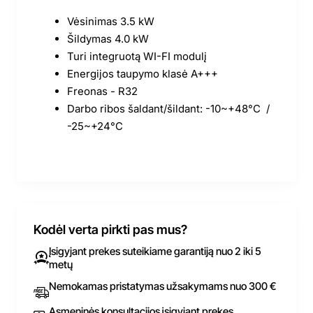
Vėsinimas 3.5 kW
Šildymas 4.0 kW
Turi integruotą WI-FI modulį
Energijos taupymo klasė A+++
Freonas - R32
Darbo ribos šaldant/šildant: -10~+48°C /
-25~+24°C
Kodėl verta pirkti pas mus?
Įsigyjant prekes suteikiame garantiją nuo 2 iki 5
metų
Nemokamas pristatymas užsakymams nuo 300 €
Asmeninės konsultacijos įsigyjant prekes