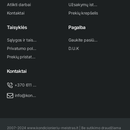
Atlikti darbai
Užsakymų istorija
Kontaktai
Prekių krepšelis
Taisyklės
Pagalba
Sąlygos ir taisyklės
Gaukite pasiūlymą
Privatumo politika
D.U.K
Prekių pristatymas
Kontaktai
+370 611 38 500
info@kondicionieriu-meistras.lt
2007-2024 www.kondicionieriu-meistras.lt | Be sutikimo draudžiama