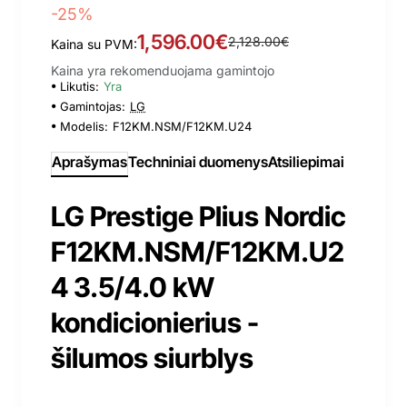
-25%
1,596.00€
2,128.00€
Kaina su PVM:
Kaina yra rekomenduojama gamintojo
Likutis:
Yra
Gamintojas:
LG
Modelis:
F12KM.NSM/F12KM.U24
Aprašymas
Techniniai duomenys
Atsiliepimai
LG Prestige Plius Nordic
F12KM.NSM/F12KM.U2
4 3.5/4.0 kW
kondicionierius -
šilumos siurblys