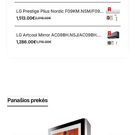
LG Prestige Plius Nordic F09KM.NSM/F09KM.U24 2.5/3.2 kW kondicionierius - šilumos siurblys
1,513.00€
2,018.00€
LG Artcool Mirror AC09BH.NSJ/AC09BH.UA3 2.5/3.3 kW kondicionierius
1,286.00€
1,715.00€
Panašios prekės