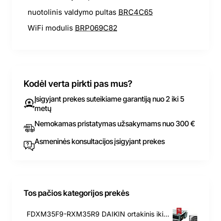
nuotolinis valdymo pultas
BRC4C65
WiFi modulis
BRP069C82
Kodėl verta pirkti pas mus?
Įsigyjant prekes suteikiame garantiją nuo 2 iki 5
metų
Nemokamas pristatymas užsakymams nuo 300 €
Asmeninės konsultacijos įsigyjant prekes
Tos pačios kategorijos prekės
FDXM35F9-RXM35R9 DAIKIN ortakinis iki 40PA 3.4/4.0 kW kondicionierius