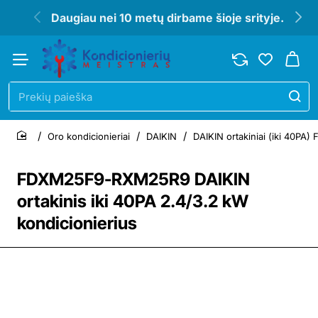
Daugiau nei 10 metų dirbame šioje srityje.
Prekių
paieška
Oro kondicionieriai
DAIKIN
DAIKIN ortakiniai (iki 40PA
home
FDXM25F9-RXM25R9 DAIKIN
ortakinis iki 40PA 2.4/3.2 kW
kondicionierius