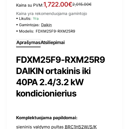
1,722.00€
2,015.00€
Kaina su PVM:
Kaina yra rekomenduojama gamintojo
Likutis:
Yra
Gamintojas:
Daikin
Modelis:
FDXM25F9-RXM25R9
Aprašymas
Atsiliepimai
FDXM25F9-RXM25R9
DAIKIN ortakinis iki
40PA 2.4/3.2 kW
kondicionierius
Komplektuojama papildomai:
sieninis valdymo pultas
BRC1H52W/S/K