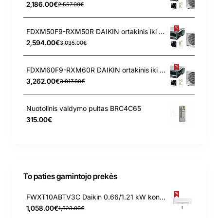
2,186.00€
2,557.00€
FDXM50F9-RXM50R DAIKIN ortakinis iki 40PA 5.0/5.8 kW kondicionierius
2,594.00€
3,035.00€
FDXM60F9-RXM60R DAIKIN ortakinis iki 40PA 6.0/7.0 kW kondicionierius
3,262.00€
3,817.00€
Nuotolinis valdymo pultas BRC4C65
315.00€
To paties gamintojo prekės
FWXT10ABTV3C Daikin 0.66/1.21 kW konvektorius
1,058.00€
1,323.00€