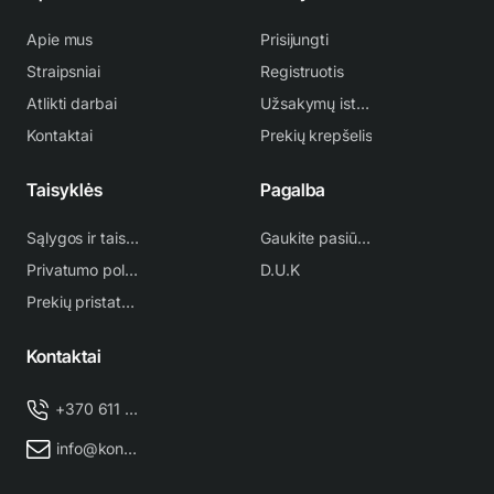
Apie mus
Prisijungti
Straipsniai
Registruotis
Atlikti darbai
Užsakymų istorija
Kontaktai
Prekių krepšelis
Taisyklės
Pagalba
Sąlygos ir taisyklės
Gaukite pasiūlymą
Privatumo politika
D.U.K
Prekių pristatymas
Kontaktai
+370 611 38 500
info@kondicionieriu-meistras.lt