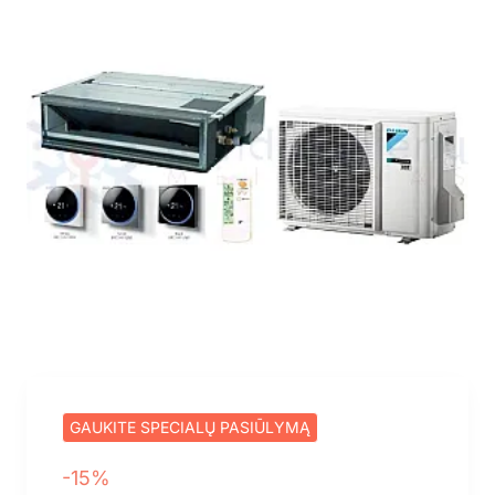
GAUKITE SPECIALŲ PASIŪLYMĄ
-15%