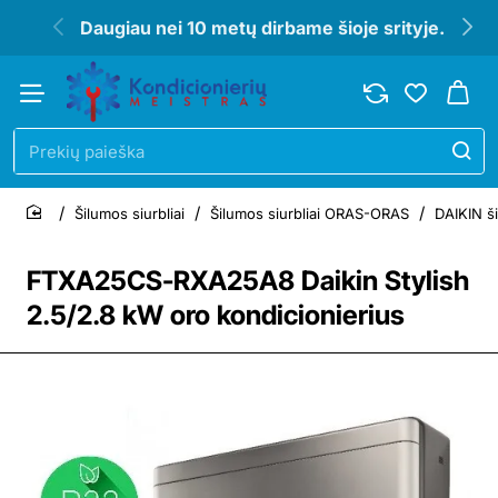
Daugiau nei 10 metų dirbame šioje srityje.
Prekių
paieška
Šilumos siurbliai
Šilumos siurbliai ORAS-ORAS
DAIKIN ši
home
FTXA25CS-RXA25A8 Daikin Stylish
2.5/2.8 kW oro kondicionierius