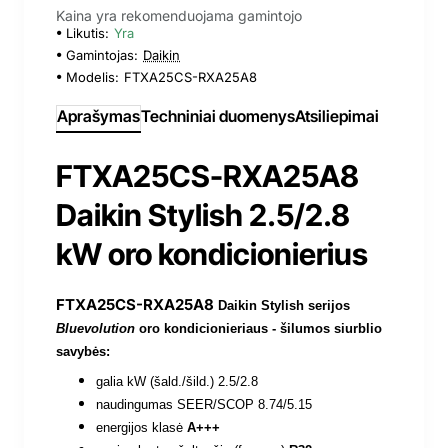
Kaina yra rekomenduojama gamintojo
Likutis:
Yra
Gamintojas:
Daikin
Modelis:
FTXA25CS-RXA25A8
Aprašymas
Techniniai duomenys
Atsiliepimai
FTXA25CS-RXA25A8
Daikin Stylish 2.5/2.8
kW oro kondicionierius
FTXA25CS-RXA25A8
Daikin Stylish serijos
Bluevolution
oro kondicionieriaus - šilumos siurblio
savybės:
galia kW (šald./šild.) 2.5/2.8
naudingumas SEER/SCOP 8.74/5.15
energijos klasė
A+++