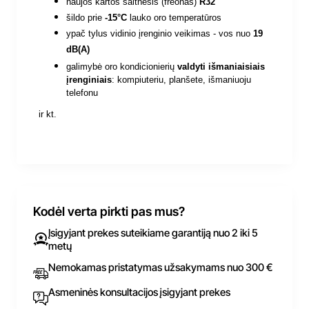
naujos kartos šaltnešis (freonas)
R32
šildo prie
-15°C
lauko oro temperatūros
ypač tylus vidinio įrenginio veikimas - vos nuo
19
dB(A)
galimybė oro kondicionierių
valdyti išmaniaisiais
įrenginiais
:
kompiuteriu, planšete, išmaniuoju
telefonu
ir kt.
Kodėl verta pirkti pas mus?
Įsigyjant prekes suteikiame garantiją nuo 2 iki 5
metų
Nemokamas pristatymas užsakymams nuo 300 €
Asmeninės konsultacijos įsigyjant prekes