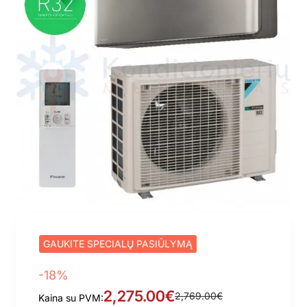
GAUKITE SPECIALŲ PASIŪLYMĄ
-18%
2,275.00€
2,769.00€
Kaina su PVM: