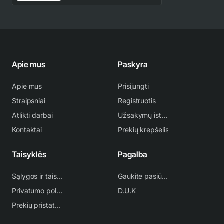
Apie mus
Paskyra
Apie mus
Prisijungti
Straipsniai
Registruotis
Atlikti darbai
Užsakymų istorija
Kontaktai
Prekių krepšelis
Taisyklės
Pagalba
Sąlygos ir taisyklės
Gaukite pasiūlymą
Privatumo politika
D.U.K
Prekių pristatymas