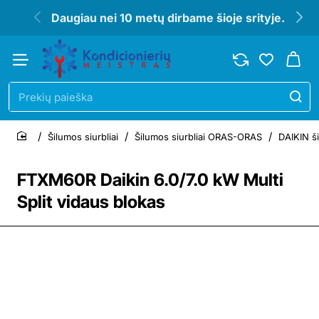
Daugiau nei 10 metų dirbame šioje srityje.
Prekių
paieška
Šilumos siurbliai
Šilumos siurbliai ORAS-ORAS
DAIKIN ši
home
FTXM60R Daikin 6.0/7.0 kW Multi
Split vidaus blokas