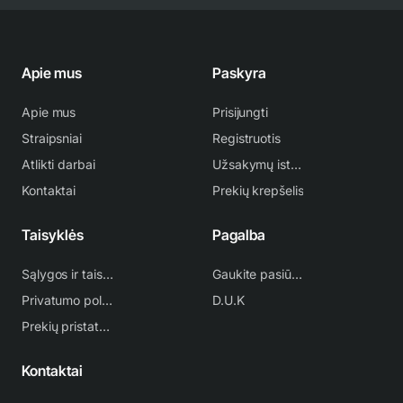
Apie mus
Paskyra
Apie mus
Prisijungti
Straipsniai
Registruotis
Atlikti darbai
Užsakymų istorija
Kontaktai
Prekių krepšelis
Taisyklės
Pagalba
Sąlygos ir taisyklės
Gaukite pasiūlymą
Privatumo politika
D.U.K
Prekių pristatymas
Kontaktai