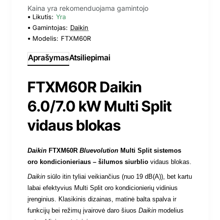
Kaina yra rekomenduojama gamintojo
Likutis:
Yra
Gamintojas:
Daikin
Modelis:
FTXM60R
Aprašymas
Atsiliepimai
FTXM60R Daikin
6.0/7.0 kW Multi Split
vidaus blokas
Daikin
FTXM60R
Bluevolution
Multi Split sistemos
oro kondicionieriaus – šilumos siurblio
vidaus blokas
.
Daikin
siūlo itin tyliai veikiančius (nuo
19 dB(A)
), bet kartu
labai efektyvius Multi Split oro kondicionierių
vidinius
įrenginius. Klasikinis dizainas, matinė balta spalva ir
funkcijų bei režimų įvairovė daro šiuos
Daikin
modelius