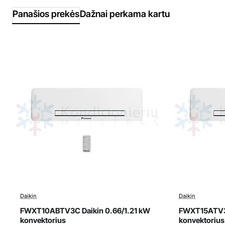
Panašios prekės
Dažnai perkama kartu
Daikin
Daikin
Išpardavimas
Išparda
Top
FWXT10ABTV3C Daikin 0.66/1.21 kW
FWXT15ATV3C
Naujiena
konvektorius
konvektorius