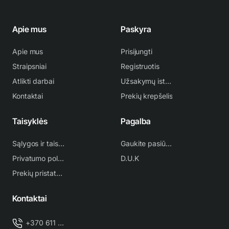
Apie mus
Paskyra
Apie mus
Prisijungti
Straipsniai
Registruotis
Atlikti darbai
Užsakymų istorija
Kontaktai
Prekių krepšelis
Taisyklės
Pagalba
Sąlygos ir taisyklės
Gaukite pasiūlymą
Privatumo politika
D.U.K
Prekių pristatymas
Kontaktai
+370 611 38 500