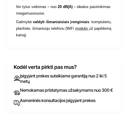
Itin tylus veikimas –
nuo
20 dB(A)
– idealus pasirinkimas
miegamuosiuose.
Galimybė
valdyti išmaniaisiais įrenginiais
:
kompiuteriu,
planšete, išmaniuoju telefonu (WiFi
modulis
už papildomą
kainą).
Kodėl verta pirkti pas mus?
Įsigyjant prekes suteikiame garantiją nuo 2 iki 5
metų
Nemokamas pristatymas užsakymams nuo 300 €
Asmeninės konsultacijos įsigyjant prekes