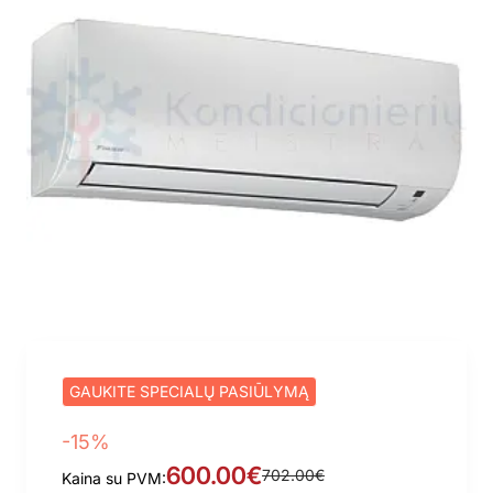
GAUKITE SPECIALŲ PASIŪLYMĄ
-15%
600.00€
702.00€
Kaina su PVM: