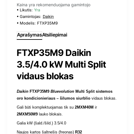
Kaina yra rekomenduojama gamintojo
Likutis:
Yra
Gamintojas:
Daikin
Modelis:
FTXP35M9
Aprašymas
Atsiliepimai
FTXP35M9 Daikin
3.5/4.0 kW Multi Split
vidaus blokas
Daikin
FTXP35M9
Bluevolution
Multi Split sistemos
oro kondicionieriaus – šilumos siurblio
vidaus blokas
.
Gali būti komplektuojamas tik su
2MXM40M
ir
2MXM50M9
lauko blokais.
Galia kW (šald./šild.) 3.5/4.0
Naujos kartos šaltnešis (freonas)
R32