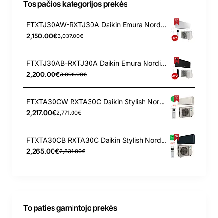
Tos pačios kategorijos prekės
FTXTJ30AW-RXTJ30A Daikin Emura Nordic 3.0/3.2 kW šilumos siurblys
2,150.00€
3,037.00€
FTXTJ30AB-RXTJ30A Daikin Emura Nordic 3.0/3.2 kW šilumos siurblys
2,200.00€
3,098.00€
FTXTA30CW RXTA30C Daikin Stylish Nordic 3.0/3.2 kW šilumos siurblys
2,217.00€
2,771.00€
FTXTA30CB RXTA30C Daikin Stylish Nordic 3.0/3.2 kW šilumos siurblys
2,265.00€
2,831.00€
To paties gamintojo prekės