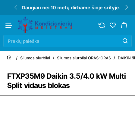
Daugiau nei 10 metų dirbame šioje srityje.
Prekių
paieška
Šilumos siurbliai
Šilumos siurbliai ORAS-ORAS
DAIKIN ši
home
FTXP35M9 Daikin 3.5/4.0 kW Multi
Split vidaus blokas