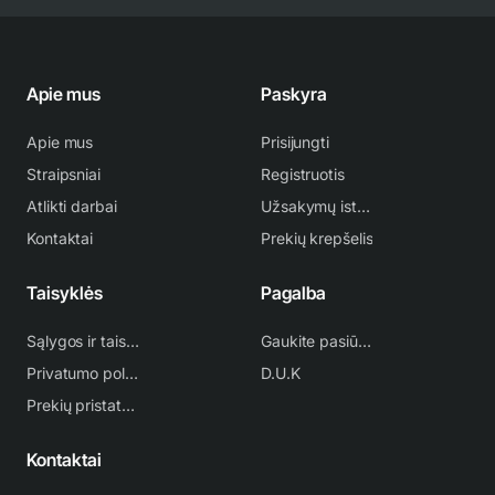
Apie mus
Paskyra
Apie mus
Prisijungti
Straipsniai
Registruotis
Atlikti darbai
Užsakymų istorija
Kontaktai
Prekių krepšelis
Taisyklės
Pagalba
Sąlygos ir taisyklės
Gaukite pasiūlymą
Privatumo politika
D.U.K
Prekių pristatymas
Kontaktai