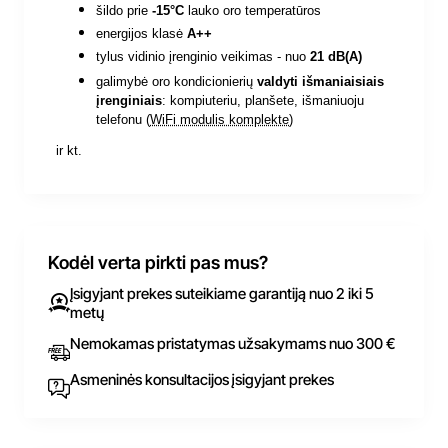
šildo prie
-15°C
lauko oro temperatūros
energijos klasė
A++
tylus vidinio įrenginio veikimas - nuo
21 dB(A)
galimybė oro kondicionierių
valdyti išmaniaisiais
įrenginiais
:
kompiuteriu, planšete, išmaniuoju
telefonu (
WiFi modulis komplekte
)
ir kt.
Kodėl verta pirkti pas mus?
Įsigyjant prekes suteikiame garantiją nuo 2 iki 5
metų
Nemokamas pristatymas užsakymams nuo 300 €
Asmeninės konsultacijos įsigyjant prekes