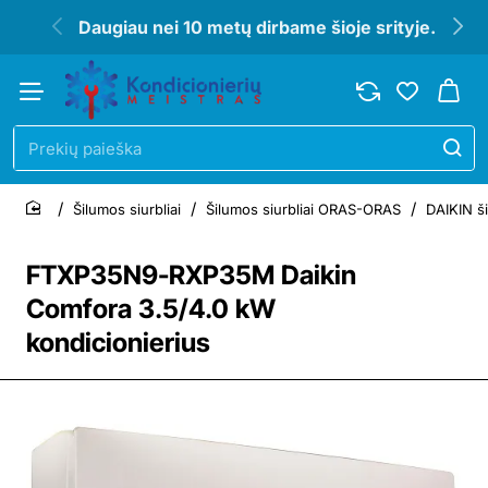
Daugiau nei 10 metų dirbame šioje srityje.
Prekių
paieška
Šilumos siurbliai
Šilumos siurbliai ORAS-ORAS
DAIKIN ši
home
FTXP35N9-RXP35M Daikin
Comfora 3.5/4.0 kW
kondicionierius