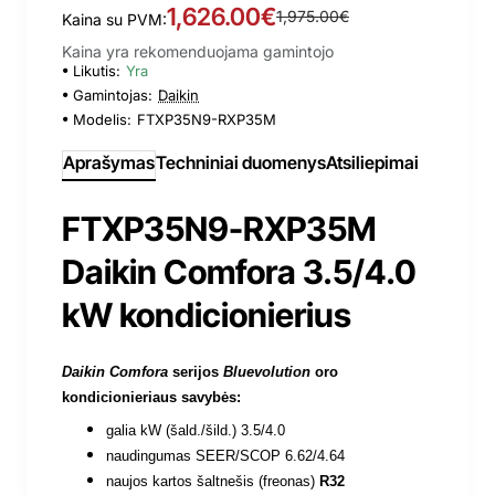
1,626.00€
1,975.00€
Kaina su PVM:
Kaina yra rekomenduojama gamintojo
Likutis:
Yra
Gamintojas:
Daikin
Modelis:
FTXP35N9-RXP35M
Aprašymas
Techniniai duomenys
Atsiliepimai
FTXP35N9-RXP35M
Daikin Comfora 3.5/4.0
kW kondicionierius
Daikin Comfora
serijos
Bluevolution
oro
kondicionieriaus savybės:
galia kW (šald./šild.) 3.5/4.0
naudingumas SEER/SCOP 6.62/4.64
naujos kartos šaltnešis (freonas)
R32