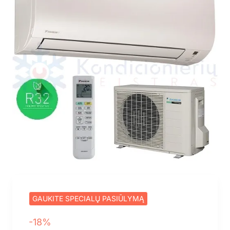
GAUKITE SPECIALŲ PASIŪLYMĄ
-18%