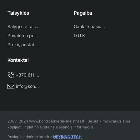
Taisyklės
Pagalba
Sąlygos ir taisyklės
Gaukite pasiūlymą
Privatumo politika
D.U.K
Prekių pristatymas
Kontaktai
+370 611 38 500
info@kondicionieriu-meistras.lt
2007-2024 www.kondicionieriu-meistras.lt | Be sutikimo draudžiama
kopijuoti ir platinti svetainėje esančią informaciją
Puslapio administratorius
NEXINNO.TECH