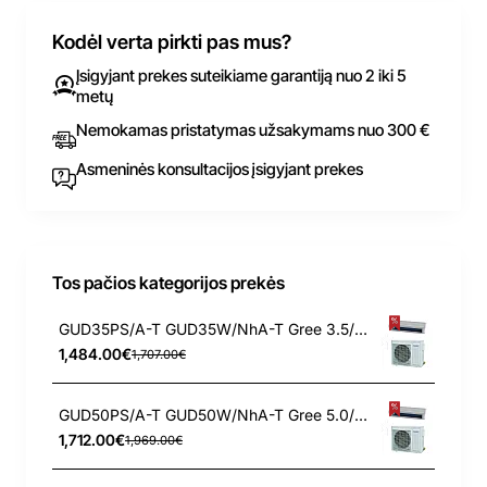
Kodėl verta pirkti pas mus?
Įsigyjant prekes suteikiame garantiją nuo 2 iki 5
metų
Nemokamas pristatymas užsakymams nuo 300 €
Asmeninės konsultacijos įsigyjant prekes
Tos pačios kategorijos prekės
GUD35PS/A-T GUD35W/NhA-T Gree 3.5/4.0 kW ortakinis - kanalinis kondicionierius U-Match
1,484.00€
1,707.00€
GUD50PS/A-T GUD50W/NhA-T Gree 5.0/5.5 kW ortakinis - kanalinis kondicionierius U-Match
1,712.00€
1,969.00€