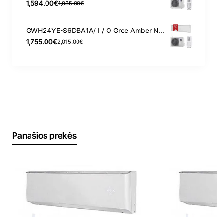
1,594.00€
1,835.00€
GWH24YE-S6DBA1A/ I / O Gree Amber Nordic 7.03/7.03 kW šilumos siurblys
1,755.00€
2,015.00€
Panašios prekės