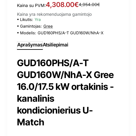
4,308.00€
4,954.00€
Kaina su PVM:
Kaina yra rekomenduojama gamintojo
Likutis:
Yra
Gamintojas:
Gree
Modelis:
GUD160PHS/A-T GUD160W/NhA-X
Aprašymas
Atsiliepimai
GUD160PHS/A-T
GUD160W/NhA-X Gree
16.0/17.5 kW ortakinis -
kanalinis
kondicionierius U-
Match