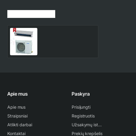
Jūsų peržiūrėtos prekės
GUD160PHS/A-T
GUD160W/NhA-X Gree
16.0/17.5 kW ortakinis -
4,308.00€
4,954.00€
kanalinis kondicionierius U-
Match
Apie mus
Paskyra
Apie mus
Prisijungti
Straipsniai
Registruotis
Atlikti darbai
Užsakymų istorija
Kontaktai
Prekių krepšelis