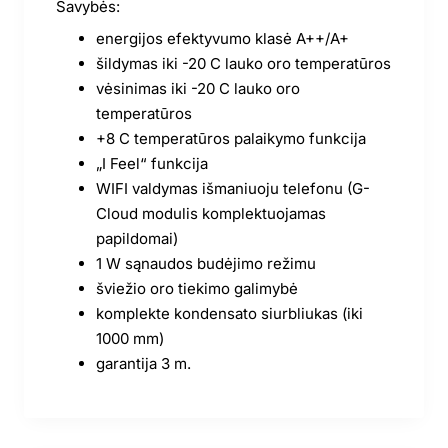
Savybės:
energijos efektyvumo klasė A++/A+
šildymas iki -20 C lauko oro temperatūros
vėsinimas iki -20 C lauko oro
temperatūros
+8 C temperatūros palaikymo funkcija
„I Feel“ funkcija
WIFI valdymas išmaniuoju telefonu (G-
Cloud modulis komplektuojamas
papildomai)
1 W sąnaudos budėjimo režimu
šviežio oro tiekimo galimybė
komplekte kondensato siurbliukas (iki
1000 mm)
garantija 3 m.