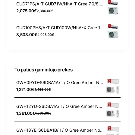
GUD71PS/A-T GUD71W/NhA-T Gree 7.0/8.0 kW ortakinis - kanalinis kondicionierius U-Match
2,075.00€
2,386.00€
GUD100PHS/A-T GUD100W/NhA-X Gree 10.0/12.0 kW ortakinis - kanalinis kondicionierius U-Match
3,503.00€
4,028.00€
To paties gamintojo prekės
GWH09YD-S6DBA1A/ I / O Gree Amber Nordic 2.7/3.5 kW šilumos siurblys
1,271.00€
1,465.00€
GWH12YD-S6DBA1A/ I / O Gree Amber Nordic 3.53/4.2 kW šilumos siurblys
1,361.00€
1,565.00€
GWH18YE-S6DBA1B/ I / O Gree Amber Nordic 5.3/5.55 kW šilumos siurblys