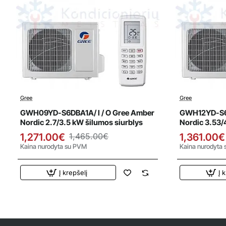
Gree
Gree
Išpardavimas
Išparda
GWH09YD-S6DBA1A/ I / O Gree Amber
GWH12YD-S6D
Nordic 2.7/3.5 kW šilumos siurblys
Nordic 3.53/
1,271.00€
1,465.00€
1,361.00€
Kaina nurodyta su PVM
Kaina nurodyta
Į krepšelį
Į 