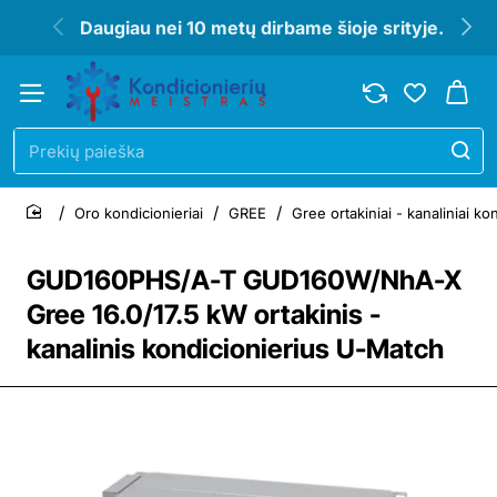
Daugiau nei 10 metų dirbame šioje srityje.
Prekių
paieška
Oro kondicionieriai
GREE
Gree ortakiniai - kanaliniai k
home
GUD160PHS/A-T GUD160W/NhA-X
Gree 16.0/17.5 kW ortakinis -
kanalinis kondicionierius U-Match