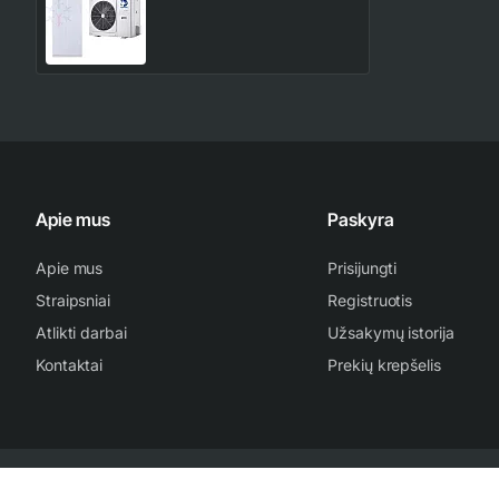
10.0/10.0 kW oras-vanduo
6,562.00€
8,203.00€
šilumos siurblys
Apie mus
Paskyra
Apie mus
Prisijungti
Straipsniai
Registruotis
Atlikti darbai
Užsakymų istorija
Kontaktai
Prekių krepšelis
2007-2024 www.kondicionieriu-meistras.lt | Be sutikimo draudžiama kopijuo