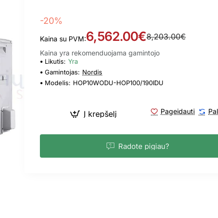
-20%
6,562.00€
8,203.00€
Kaina su PVM:
Kaina yra rekomenduojama gamintojo
Likutis:
Yra
Gamintojas:
Nordis
Modelis:
HOP10WODU-HOP100/190IDU
Pageidauti
Pal
Į krepšelį
Radote pigiau?