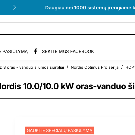
Daugiau nei 1000 sistemų įrengiame 
E PASIŪLYMĄ
SEKITE MUS FACEBOOK
IS oras - vanduo šilumos siurbliai
Nordis Optimus Pro serija
HOP1
is 10.0/10.0 kW oras-vanduo šil
GAUKITE SPECIALŲ PASIŪLYMĄ