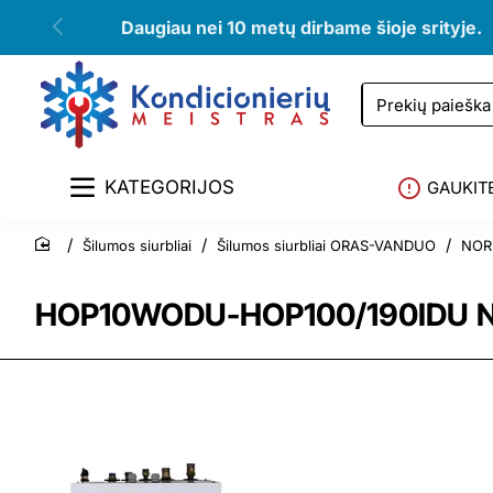
Daugiau nei 10 metų dirbame šioje srityje.
Prekių
paieška
KATEGORIJOS
GAUKIT
Šilumos siurbliai
Šilumos siurbliai ORAS-VANDUO
NORD
home
HOP10WODU-HOP100/190IDU Nord