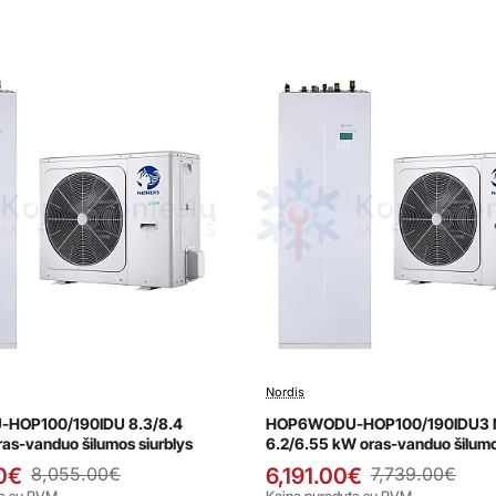
Nordis
avimas
Išpardavimas
HOP100/190IDU 8.3/8.4
HOP6WODU-HOP100/190IDU3 N
ras-vanduo šilumos siurblys
6.2/6.55 kW oras-vanduo šilum
siurblys
0€
8,055.00€
6,191.00€
7,739.00€
ta su PVM
Kaina nurodyta su PVM