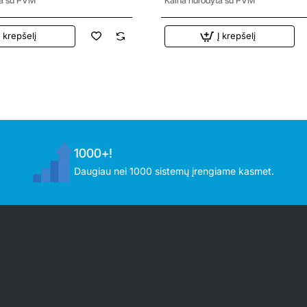
Į krepšelį
Į krepšelį
1000+!
Daugiau nei 1000 sistemų įrengiame kasmet.