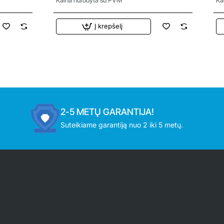
Į krepšelį
2-5 METŲ GARANTIJA!
Suteikiame garantiją nuo 2 iki 5 metų.