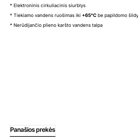
* Elektroninis cirkuliacinis siurblys
* Tiekiamo vandens ruošimas iki
+65°C
be papildomo šild
* Nerūdijančio plieno karšto vandens talpa
Panašios prekės