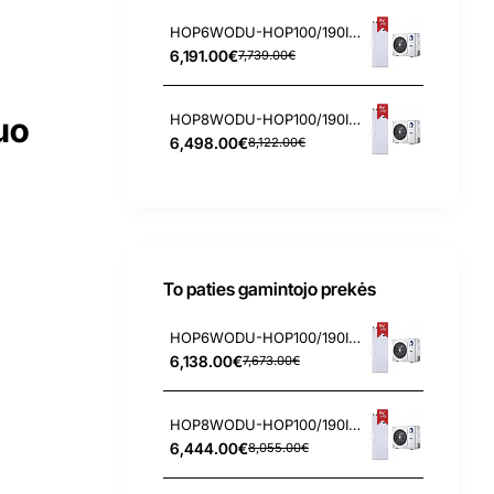
HOP6WODU-HOP100/190IDU3 Nordis 6.2/6.55 kW oras-vanduo šilumos siurblys
6,191.00€
7,739.00€
HOP8WODU-HOP100/190IDU3 Nordis 8.3/8.4 kW oras-vanduo šilumos siurblys
uo
6,498.00€
8,122.00€
To paties gamintojo prekės
HOP6WODU-HOP100/190IDU 6.2/6.55 kW Nordis oras-vanduo šilumos siurblys
6,138.00€
7,673.00€
HOP8WODU-HOP100/190IDU 8.3/8.4 kW Nordis oras-vanduo šilumos siurblys
6,444.00€
8,055.00€