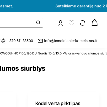
kasmet.
Suteikiame garantiją nuo 2 i
+370 611 38500
info@kondicionieriu-meistras.lt
0WODU-HOP100/190IDU Nordis 10.0/10.0 kW oras-vanduo šilumos siurb
umos siurblys
Kodėl verta pirkti pas