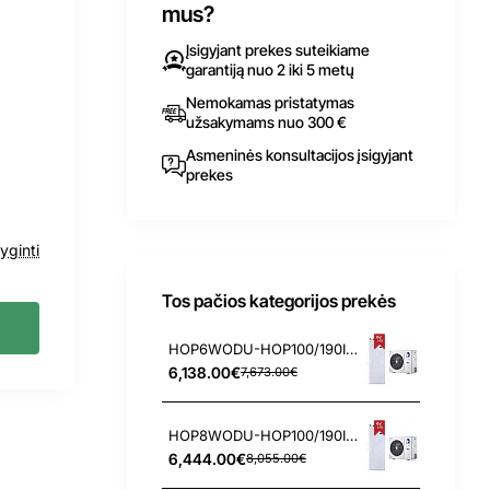
mus?
Įsigyjant prekes suteikiame
garantiją nuo 2 iki 5 metų
Nemokamas pristatymas
užsakymams nuo 300 €
Asmeninės konsultacijos įsigyjant
prekes
yginti
Tos pačios kategorijos prekės
HOP6WODU-HOP100/190IDU 6.2/6.55 kW Nordis oras-vanduo šilumos siurblys
6,138.00€
7,673.00€
HOP8WODU-HOP100/190IDU 8.3/8.4 kW Nordis oras-vanduo šilumos siurblys
6,444.00€
8,055.00€