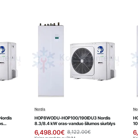
Nordis
No
Išpardavimas
ordis
HOP8WODU-HOP100/190IDU3 Nordis
H
os
8.3/8.4 kW oras-vanduo šilumos siurblys
10
si
6,498.00€
8,122.00€
6
Kaina nurodyta su PVM
Ka