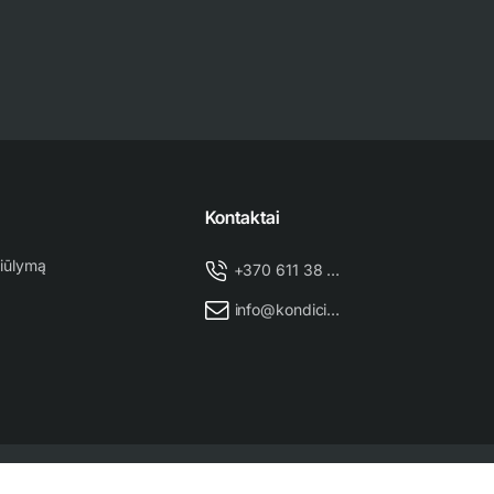
Kontaktai
iūlymą
+370 611 38 500
info@kondicionieriu-meistras.lt
Puslapio administratorius
NEXINNO.TECH