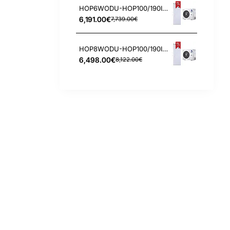
HOP6WODU-HOP100/190IDU3 Nordis 6.2/6.55 kW oras-vanduo šilumos siurblys
6,191.00€
7,739.00€
HOP8WODU-HOP100/190IDU3 Nordis 8.3/8.4 kW oras-vanduo šilumos siurblys
6,498.00€
8,122.00€