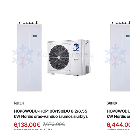
Nordis
Nordis
Išpardavimas
Išpard
HOP6WODU-HOP100/190IDU 6.2/6.55
HOP8WODU-
kW Nordis oras-vanduo šilumos siurblys
kW Nordis o
6,138.00€
7,673.00€
6,444.0
Kaina nurodyta su PVM
Kaina nurody