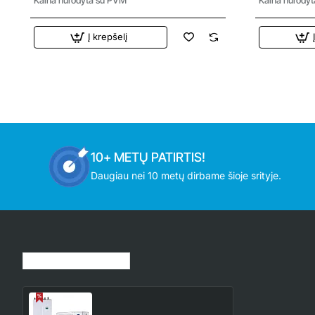
Į krepšelį
10+ METŲ PATIRTIS!
Daugiau nei 10 metų dirbame šioje srityje.
Jūsų peržiūrėtos prekės
HOP10WODU-
HOP100/190IDU Nordis