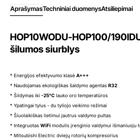
Aprašymas
Techniniai duomenys
Atsiliepimai
HOP10WODU-HOP100/190IDU 1
šilumos siurblys
* Energijos efektyvumo klasė
A+++
* Naudojamas ekologiškas šaldymo agentas
R32
* Šildymas iki
-25°C
lauko oro temperatūros
* Ypatingai tylus - du tyliojo veikimo režimai
* Šiuolaikiškas lietimui jautrus valdymo pultas
* Integruotas
WiFi
modulis įrenginio valdymui išmaniuoju 
* Mitsubishi Electric dviejų rotorių kompresorius