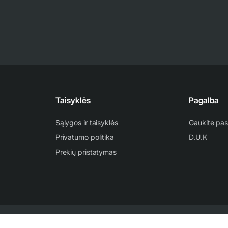
Taisyklės
Pagalba
Sąlygos ir taisyklės
Gaukite pas
Privatumo politika
D.U.K
Prekių pristatymas
ti ir platinti svetainėje esančią informaciją