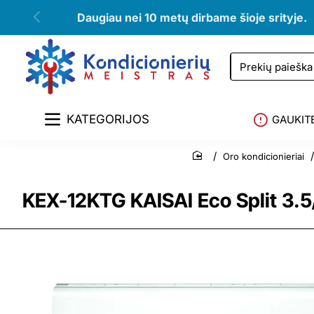
Daugiau nei 10 metų dirbame šioje srityje.
Prekių
paieška
KATEGORIJOS
GAUKIT
Oro kondicionieriai
home
KEX-12KTG KAISAI Eco Split 3.5