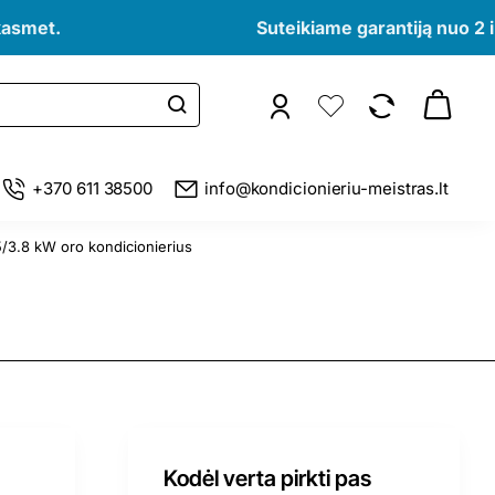
kasmet.
Suteikiame garantiją nuo 2 i
+370 611 38500
info@kondicionieriu-meistras.lt
/3.8 kW oro kondicionierius
Kodėl verta pirkti pas