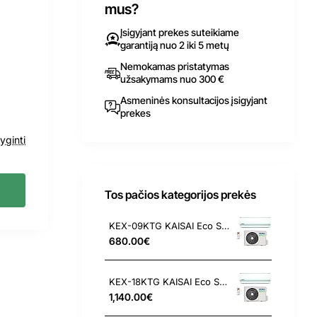
mus?
Įsigyjant prekes suteikiame
garantiją nuo 2 iki 5 metų
Nemokamas pristatymas
užsakymams nuo 300 €
Asmeninės konsultacijos įsigyjant
prekes
yginti
Tos pačios kategorijos prekės
KEX-09KTG KAISAI Eco Split 2.6/2.9 kW oro kondicionierius
680.00€
KEX-18KTG KAISAI Eco Split 5.3/5.6 kW oro kondicionierius
1,140.00€