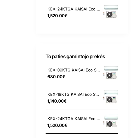
KEX-24KTGA KAISAI Eco Split 7.0/7.3 kW oro kondicionierius
1,520.00€
To paties gamintojo prekės
KEX-09KTG KAISAI Eco Split 2.6/2.9 kW oro kondicionierius
680.00€
KEX-18KTG KAISAI Eco Split 5.3/5.6 kW oro kondicionierius
1,140.00€
KEX-24KTGA KAISAI Eco Split 7.0/7.3 kW oro kondicionierius
1,520.00€