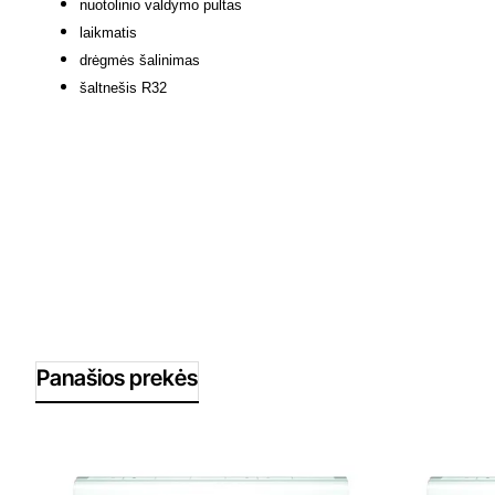
nuotolinio valdymo pultas
laikmatis
drėgmės šalinimas
šaltnešis
R32
Panašios prekės