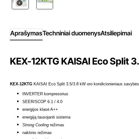
Aprašymas
Techniniai duomenys
Atsiliepimai
KEX-12KTG KAISAI Eco Split 3.
KEX-12KTG
KAISAI Eco Split 3.5/3.8 kW oro kondicionieriaus savybės
INVERTER kompresorius
SEER/SCOP 6.1 / 4.0
energijos klasė A++
energiją tausojanti sistema
Strong Cooling
režimas
naktinis režimas