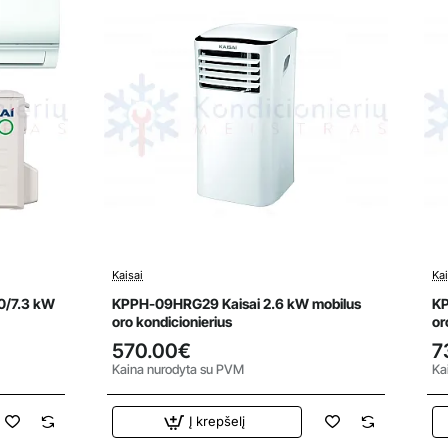
Kaisai
Kai
0/7.3 kW
KPPH-09HRG29 Kaisai 2.6 kW mobilus
KP
oro kondicionierius
or
570.00€
7
Kaina nurodyta su PVM
Ka
Į krepšelį