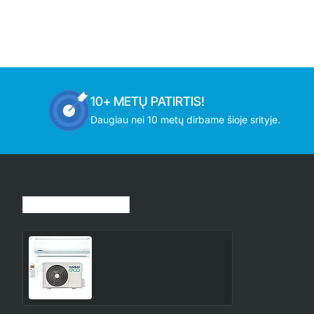
10+ METŲ PATIRTIS!
Daugiau nei 10 metų dirbame šioje srityje.
Jūsų peržiūrėtos prekės
KEX-12KTG KAISAI Eco Split
3.5/3.8 kW oro
kondicionierius
715.00€