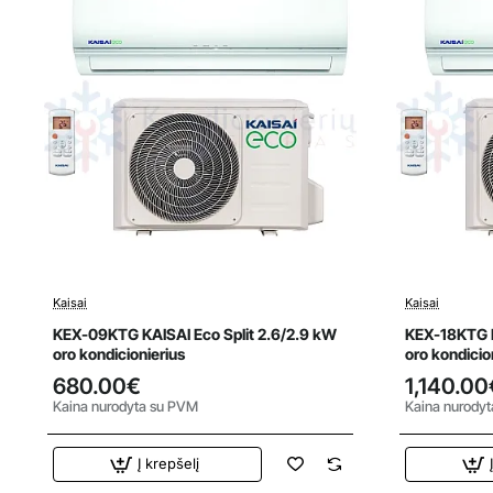
Kaisai
Kaisai
KEX-09KTG KAISAI Eco Split 2.6/2.9 kW
KEX-18KTG K
oro kondicionierius
oro kondicio
680.00€
1,140.00
Kaina nurodyta su PVM
Kaina nurody
Į krepšelį