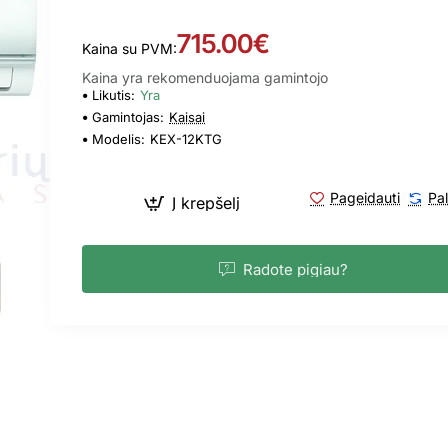
715.00€
Kaina su PVM:
Kaina yra rekomenduojama gamintojo
Likutis:
Yra
Gamintojas:
Kaisai
Modelis:
KEX-12KTG
Pageidauti
Pal
Į krepšelį
Radote pigiau?