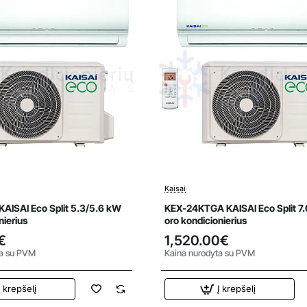
Kaisai
AISAI Eco Split 5.3/5.6 kW
KEX-24KTGA KAISAI Eco Split 7.
nierius
oro kondicionierius
€
1,520.00€
ta su PVM
Kaina nurodyta su PVM
Į krepšelį
Į krepšelį