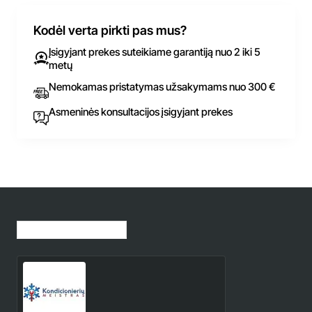
Kodėl verta pirkti pas mus?
Įsigyjant prekes suteikiame garantiją nuo 2 iki 5
metų
Nemokamas pristatymas užsakymams nuo 300 €
Asmeninės konsultacijos įsigyjant prekes
Jūsų peržiūrėtos prekės
Kondicionieriai Palangoje |
Kondicionierių meistras
0.00€