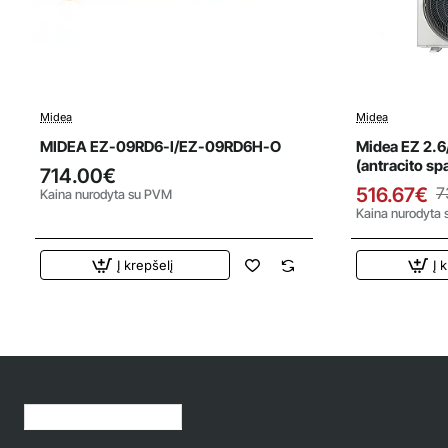
Midea
Midea
Išparda
Naujiena
MIDEA EZ-09RD6-I/EZ-09RD6H-O
Midea EZ 2.6
(antracito sp
714.00€
09RD6H-O
516.67€
7
Kaina nurodyta su PVM
Kaina nurodyta
Į krepšelį
Į 
Jūsų peržiūrėtos prekės