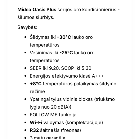
Midea Oasis Plus
serijos oro kondicionierius -
šilumos siurblys.
Savybės:
Šildymas iki
-30°C
lauko oro
temperatūros
Vėsinimas iki
-25°C
lauko oro
temperatūros
SEER iki 9.20, SCOP iki 5.30
Energijos efektyvumo klasė A+++
+8°C
temperatūros palaikymas šildymo
režime
Ypatingai tylus vidinis blokas (triukšmo
lygis nuo 20 dB(A))
FOLLOW ME funkcija
Wi-Fi
valdymas (komplektacijoje)
R32
šaltnešis (freonas)
3 metų garantija