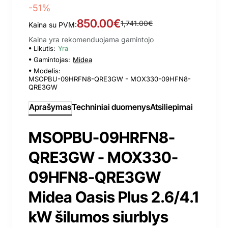
-51%
850.00€
1,741.00€
Kaina su PVM:
Kaina yra rekomenduojama gamintojo
Likutis:
Yra
Gamintojas:
Midea
Modelis:
MSOPBU-09HRFN8-QRE3GW - MOX330-09HFN8-
QRE3GW
Aprašymas
Techniniai duomenys
Atsiliepimai
MSOPBU-09HRFN8-
QRE3GW - MOX330-
09HFN8-QRE3GW
Midea Oasis Plus 2.6/4.1
kW šilumos siurblys