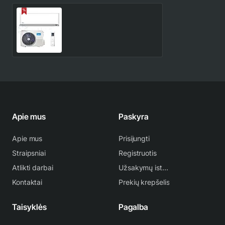
MSOPBU-09HRFN8-
QRE3GW - MOX330-
09HFN8-QRE3GW Midea
850.00€
1,741.00€
Oasis Plus 2.6/4.1 kW
šilumos siurblys
Apie mus
Paskyra
Apie mus
Prisijungti
Straipsniai
Registruotis
Atlikti darbai
Užsakymų istorija
Kontaktai
Prekių krepšelis
Taisyklės
Pagalba