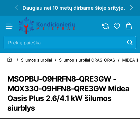
Daugiau nei 10 metų dirbame šioje srityje.
Prekių
paieška
Šilumos siurbliai
Šilumos siurbliai ORAS-ORAS
MIDEA šil
home
MSOPBU-09HRFN8-QRE3GW -
MOX330-09HFN8-QRE3GW Midea
Oasis Plus 2.6/4.1 kW šilumos
siurblys