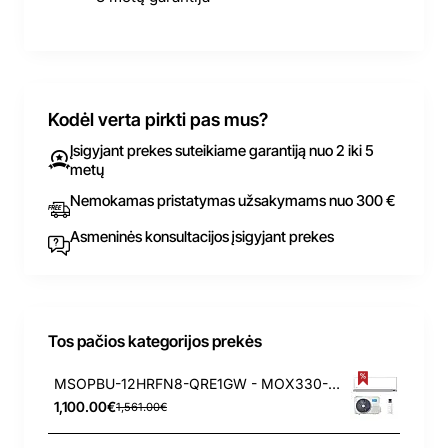
Kodėl verta pirkti pas mus?
Įsigyjant prekes suteikiame garantiją nuo 2 iki 5
metų
Nemokamas pristatymas užsakymams nuo 300 €
Asmeninės konsultacijos įsigyjant prekes
Tos pačios kategorijos prekės
MSOPBU-12HRFN8-QRE1GW - MOX330-12HFN8-QRE1GW Midea Oasis OP+ 3.52/3.81 kW šilumos siurblys
1,100.00€
1,561.00€