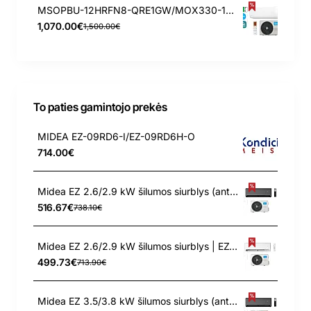
MSOPBU-12HRFN8-QRE1GW/MOX330-12HFN8-QRE1GW MIDEA ORAS-ORAS ŠILUMOS SIURBLYS OASIS OP+ PLUS 3,5/3,8 kW
1,070.00€
1,500.00€
To paties gamintojo prekės
MIDEA EZ-09RD6-I/EZ-09RD6H-O
714.00€
Midea EZ 2.6/2.9 kW šilumos siurblys (antracito spalva) | EZB-09RD6-I - EZ-09RD6H-O
516.67€
738.10€
Midea EZ 2.6/2.9 kW šilumos siurblys | EZ-09RD6-I - EZ-09RD6H-O
499.73€
713.90€
Midea EZ 3.5/3.8 kW šilumos siurblys (antracito spalva) | EZB-12RD6-I - EZ-12RD6H-O