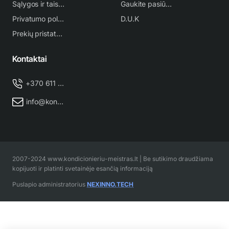
Sąlygos ir taisyklės
Gaukite pasiūlymą
Privatumo politika
D.U.K
Prekių pristatymas
Kontaktai
+370 611 38 500
info@kondicionieriu-meistras.lt
2007-2024 www.kondicionieriu-meistras.lt | Be sutikimo draudžiama
kopijuoti ir platinti svetainėje esančią informaciją
Puslapio administratorius
NEXINNO.TECH