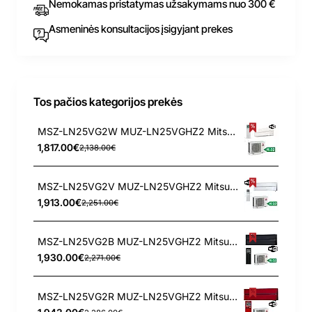
Nemokamas pristatymas užsakymams nuo 300 €
Asmeninės konsultacijos įsigyjant prekes
Tos pačios kategorijos prekės
MSZ-LN25VG2W MUZ-LN25VGHZ2 Mitsubishi Electric 2.5/3.2 kW oro kondicionierius - šilumos siurblys
1,817.00€
2,138.00€
MSZ-LN25VG2V MUZ-LN25VGHZ2 Mitsubishi Electric 2.5/3.2 kW oro kondicionierius - šilumos siurblys
1,913.00€
2,251.00€
MSZ-LN25VG2B MUZ-LN25VGHZ2 Mitsubishi Electric 2.5/3.2 kW oro kondicionierius - šilumos siurblys
1,930.00€
2,271.00€
MSZ-LN25VG2R MUZ-LN25VGHZ2 Mitsubishi Electric 2.5/3.2 kW oro kondicionierius - šilumos siurblys