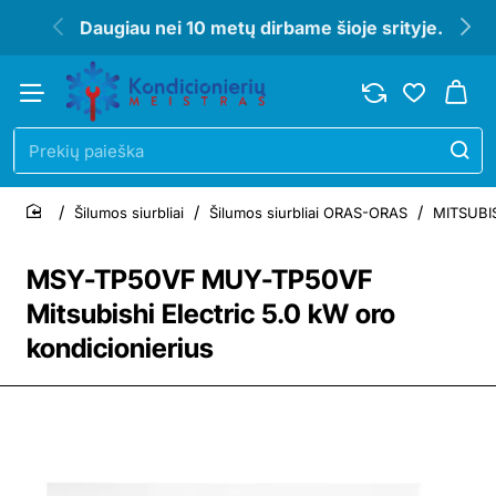
Daugiau nei 10 metų dirbame šioje srityje.
Prekių
paieška
Šilumos siurbliai
Šilumos siurbliai ORAS-ORAS
MITSUBIS
home
MSY-TP50VF MUY-TP50VF
Mitsubishi Electric 5.0 kW oro
kondicionierius