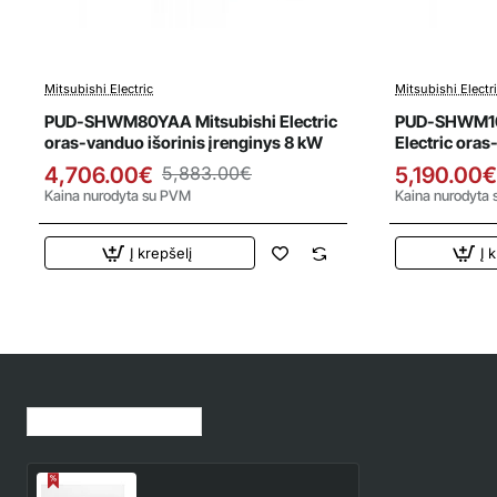
Mitsubishi Electric
Mitsubishi Electr
Išpardavimas
Išparda
PUD-SHWM80YAA Mitsubishi Electric
PUD-SHWM10
oras-vanduo išorinis įrenginys 8 kW
Electric oras
10 kW
4,706.00€
5,883.00€
5,190.00€
Kaina nurodyta su PVM
Kaina nurodyta
Į krepšelį
Į 
Jūsų peržiūrėtos prekės
MSY-TP50VF MUY-