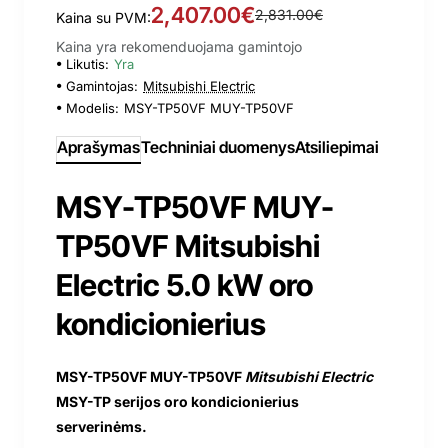
2,407.00€
2,831.00€
Kaina su PVM:
Kaina yra rekomenduojama gamintojo
Likutis:
Yra
Gamintojas:
Mitsubishi Electric
Modelis:
MSY-TP50VF MUY-TP50VF
Aprašymas
Techniniai duomenys
Atsiliepimai
MSY-TP50VF MUY-
TP50VF Mitsubishi
Electric 5.0 kW oro
kondicionierius
MSY-TP50VF MUY-TP50VF
Mitsubishi Electric
MSY-TP serijos oro kondicionierius
serverinėms.