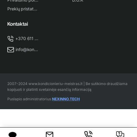
Prekių pristatymas
Kontaktai
+370 611 38 500
info@kondicionieriu-meistras.lt
2007-2024 www.kondicionieriu-meistras.lt | Be sutikimo draudžiama
kopijuoti ir platinti svetainėje esančią informaciją
Puslapio administratorius
NEXINNO.TECH