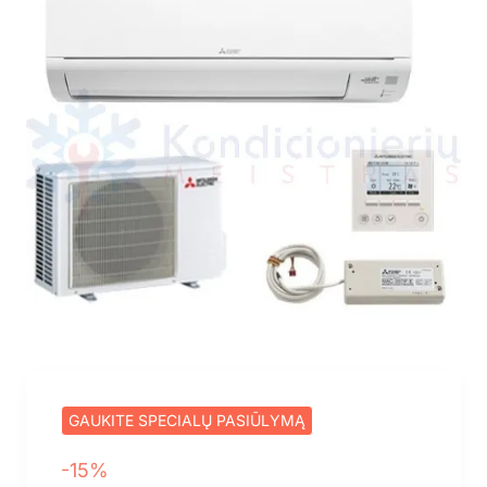
GAUKITE SPECIALŲ PASIŪLYMĄ
-15%