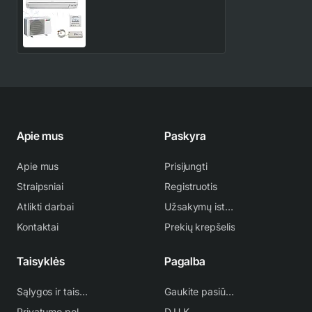
TP50VF Mitsubishi Electric
5.0 kW oro kondicionierius
2,407.00€
2,831.00€
Apie mus
Paskyra
Apie mus
Prisijungti
Straipsniai
Registruotis
Atlikti darbai
Užsakymų istorija
Kontaktai
Prekių krepšelis
Taisyklės
Pagalba
Sąlygos ir taisyklės
Gaukite pasiūlymą
Privatumo politika
D.U.K