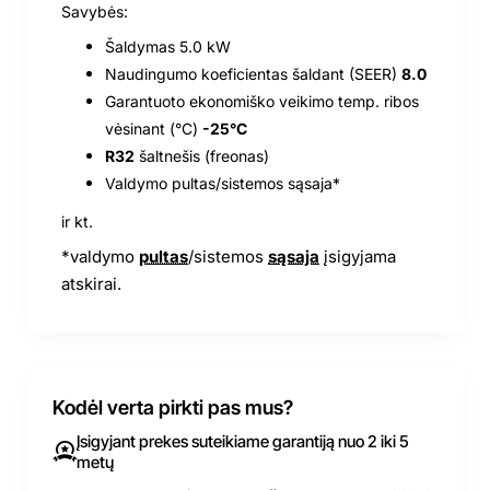
Savybės:
Šaldymas 5.0 kW
Naudingumo koeficientas šaldant (SEER)
8.0
Garantuoto ekonomiško veikimo temp. ribos
vėsinant (°C)
-25
°
C
R32
šaltnešis (freonas)
Valdymo pultas/sistemos sąsaja*
ir kt.
*valdymo
pultas
/sistemos
sąsaja
įsigyjama
atskirai.
Kodėl verta pirkti pas mus?
Įsigyjant prekes suteikiame garantiją nuo 2 iki 5
metų