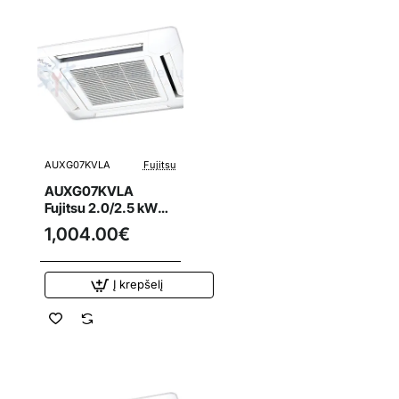
AUXG07KVLA
Fujitsu
AUXG07KVLA
Fujitsu 2.0/2.5 kW
oro kondicionieriaus
1,004.00€
kasetinis vidinis
blokas
Į krepšelį