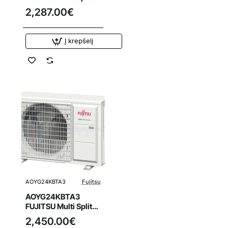
oro kondicionierius
2,287.00€
5.4/6.8 kW išorinis
blokas
Į krepšelį
AOYG24KBTA3
Fujitsu
AOYG24KBTA3
FUJITSU Multi Split
oro kondicionierius
2,450.00€
6.8/8.0 kW išorinis