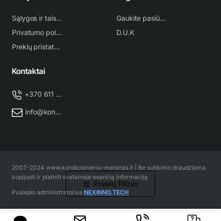
Sąlygos ir taisyklės
Gaukite pasiūlymą
Privatumo politika
D.U.K
Prekių pristatymas
Kontaktai
+370 611 38 500
info@kondicionieriu-meistras.lt
2007-2024 www.kondicionieriu-meistras.lt | Be sutikimo draudžiama
kopijuoti ir platinti svetainėje esančią informaciją
Prekių filtras
Puslapio administratorius
NEXINNO.TECH