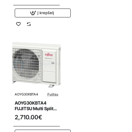
blokas
Į krepšelį
AOYG30KBTA4
Fujitsu
AOYG30KBTA4
FUJITSU Multi Split
oro kondicionierius
2,710.00€
8.0/9.6 kW išorinis
blokas