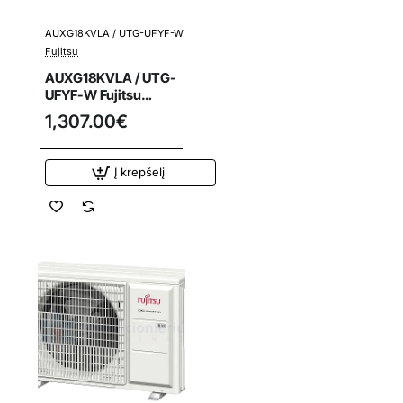
AUXG18KVLA / UTG-UFYF-W
Fujitsu
AUXG18KVLA / UTG-
UFYF-W Fujitsu
5.2/6.0 kW oro
1,307.00€
kondicionieriaus
kasetinis vidinis
blokas
Į krepšelį