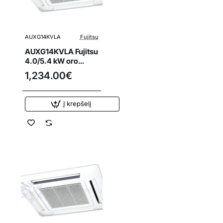
AUXG14KVLA
Fujitsu
AUXG14KVLA Fujitsu
4.0/5.4 kW oro
kondicionieriaus
1,234.00€
kasetinis vidinis
blokas
Į krepšelį