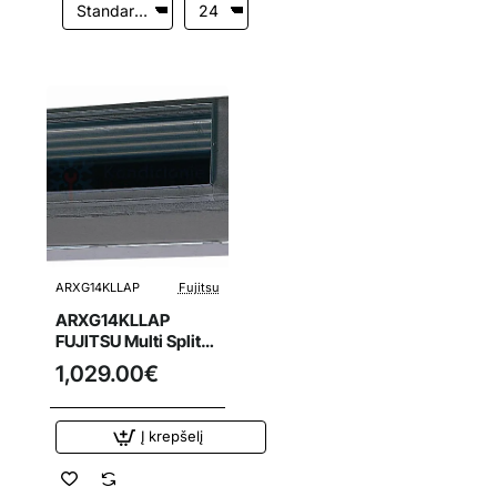
ARXG14KLLAP
Fujitsu
ARXG14KLLAP
FUJITSU Multi Split
oro kondicionieriaus
1,029.00€
4.0/5.4 kW ortakinis
vidinis blokas
Į krepšelį