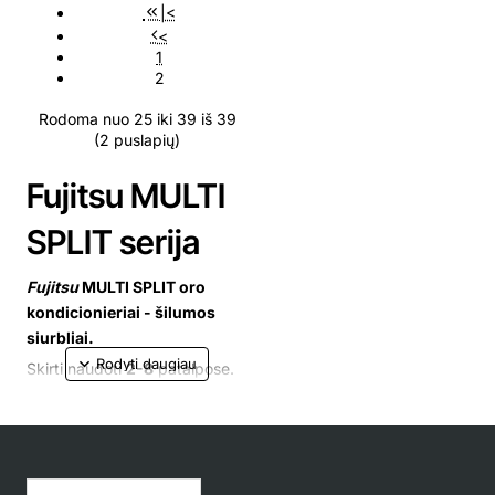
|<
<
1
2
Rodoma nuo 25 iki 39 iš 39
(2 puslapių)
Fujitsu MULTI
SPLIT serija
Fujitsu
MULTI SPLIT oro
kondicionieriai - šilumos
siurbliai.
Skirti naudoti
2-8
patalp
ose.
Jūsų peržiūrėtos prekės