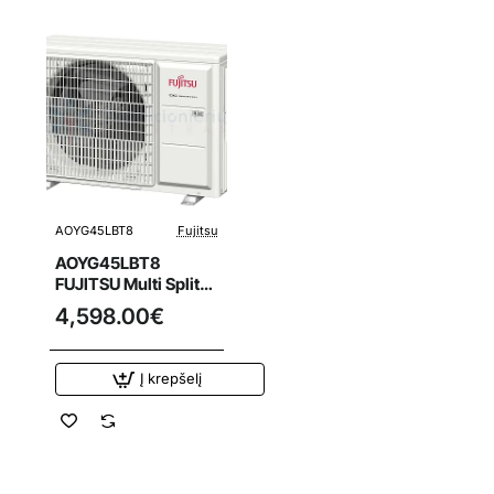
AOYG45LBT8
Fujitsu
AOYG45LBT8
FUJITSU Multi Split
oro kondicionierius
4,598.00€
14.0/16.0 kW išorinis
blokas
Į krepšelį