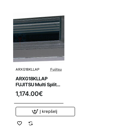
ARXG18KLLAP
Fujitsu
ARXG18KLLAP
FUJITSU Multi Split
oro kondicionieriaus
1,174.00€
5.2/6.0 kW ortakinis
vidinis blokas
Į krepšelį