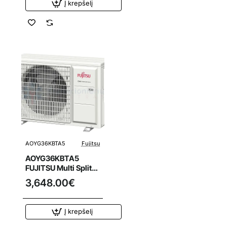
Į krepšelį
AOYG36KBTA5
Fujitsu
AOYG36KBTA5
FUJITSU Multi Split
oro kondicionierius
3,648.00€
9.5/10.8 kW išorinis
blokas
Į krepšelį