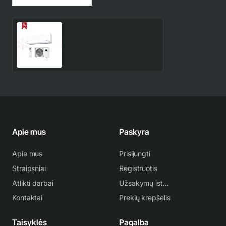
ASEH14KGTG /
AOEH14KGCG Fujitsu
4.2/5.4 kW kondicionierius
1,594.00€
1,876.00€
Apie mus
Paskyra
Apie mus
Prisijungti
Straipsniai
Registruotis
Atlikti darbai
Užsakymų istorija
Kontaktai
Prekių krepšelis
Taisyklės
Pagalba