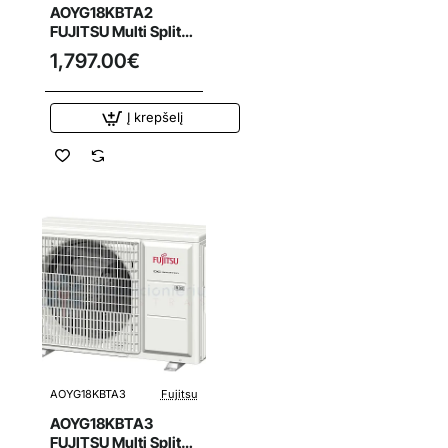
AOYG18KBTA2
FUJITSU Multi Split
oro kondicionierius
1,797.00€
5.0/5.6 kW išorinis
blokas
Į krepšelį
AOYG18KBTA3
Fujitsu
AOYG18KBTA3
FUJITSU Multi Split