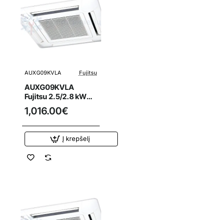
AUXG09KVLA
Fujitsu
AUXG09KVLA
Fujitsu 2.5/2.8 kW
oro kondicionieriaus
1,016.00€
kasetinis vidinis
blokas
Į krepšelį