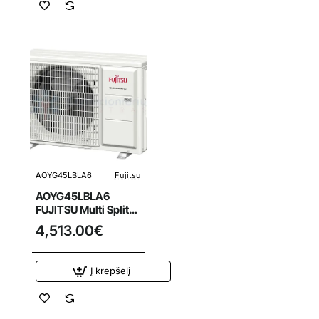
AOYG45LBLA6
Fujitsu
AOYG45LBLA6
FUJITSU Multi Split
oro kondicionierius
4,513.00€
12.5/13.5 kW išorinis
blokas
Į krepšelį