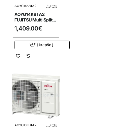
AOYG14KBTA2
Fujitsu
AOYG14KBTA2
FUJITSU Multi Split
oro kondicionierius
1,409.00€
4.0/4.4 kW išorinis
blokas
Į krepšelį
AOYG18KBTA2
Fujitsu