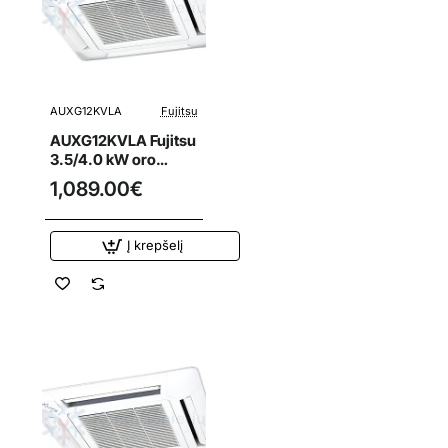
AUXG12KVLA
Fujitsu
AUXG12KVLA Fujitsu
3.5/4.0 kW oro
kondicionieriaus
1,089.00€
kasetinis vidinis
blokas
Į krepšelį