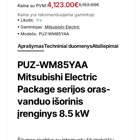
4,123.00€
5,153.00€
Kaina su PVM:
Kaina yra rekomenduojama gamintojo
Likutis:
Yra
Gamintojas:
Mitsubishi Electric
Modelis:
PUZ-WM85YAA
Aprašymas
Techniniai duomenys
Atsiliepimai
PUZ-WM85YAA
Mitsubishi Electric
Package serijos oras-
vanduo išorinis
įrenginys 8.5 kW
Šilumos siurblys su integruotu šilumokaičiu