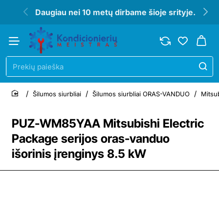
Daugiau nei 10 metų dirbame šioje srityje.
Prekių
paieška
Šilumos siurbliai
Šilumos siurbliai ORAS-VANDUO
Mitsub
home
PUZ-WM85YAA Mitsubishi Electric
Package serijos oras-vanduo
išorinis įrenginys 8.5 kW