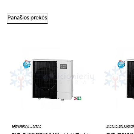
Panašios prekės
Mitsubishi Electric
Mitsubishi Electr
Išpardavimas
Išparda