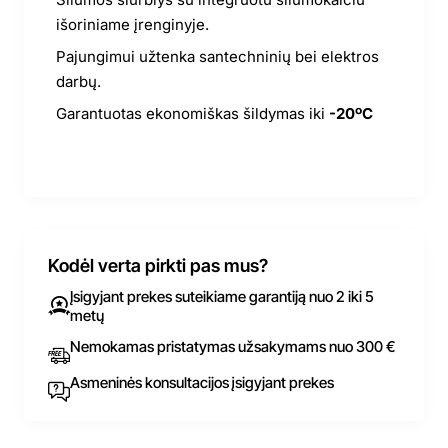
išoriniame įrenginyje.
Pajungimui užtenka santechninių bei elektros
darbų.
Garantuotas ekonomiškas šildymas iki
-20ºC
Kodėl verta pirkti pas mus?
Įsigyjant prekes suteikiame garantiją nuo 2 iki 5
metų
Nemokamas pristatymas užsakymams nuo 300 €
Asmeninės konsultacijos įsigyjant prekes