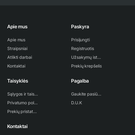
Apie mus
Paskyra
Apie mus
Prisijungti
Straipsniai
Registruotis
Atlikti darbai
Užsakymų istorija
Kontaktai
Prekių krepšelis
Taisyklės
Pagalba
Sąlygos ir taisyklės
Gaukite pasiūlymą
Privatumo politika
D.U.K
Prekių pristatymas
Kontaktai