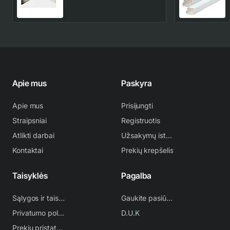
Apie mus
Paskyra
Apie mus
Prisijungti
Straipsniai
Registruotis
Atlikti darbai
Užsakymų istorija
Kontaktai
Prekių krepšelis
Taisyklės
Pagalba
Sąlygos ir taisyklės
Gaukite pasiūlymą
Privatumo politika
D.U.K
Prekių pristatymas