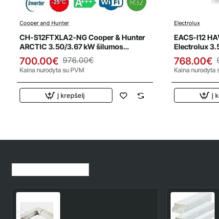
Cooper and Hunter
Electrolux
Išpardavimas
Išparda
Perkamiausia
CH-S12FTXLA2-NG Cooper & Hunter
EACS-I12 HA
ARCTIC 3.50/3.67 kW šilumos
Electrolux 3
siurblys
siurblys
700.00€
976.00€
768.00€
Kaina nurodyta su PVM
Kaina nurodyta
Į krepšelį
Į 
Jūsų peržiūrėtos prekės
PVC vertikalus kampas
0707CP
6.00€