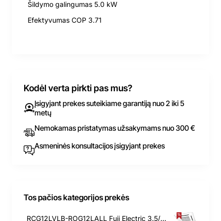
Šildymo galingumas 5.0 kW
Efektyvumas COP 3.71
Kodėl verta pirkti pas mus?
Įsigyjant prekes suteikiame garantiją nuo 2 iki 5
metų
Nemokamas pristatymas užsakymams nuo 300 €
Asmeninės konsultacijos įsigyjant prekes
Tos pačios kategorijos prekės
RCG12LVLB-ROG12LALL Fuji Electric 3.5/4.1 kW kasetinis oro kondicionierius