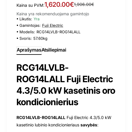
1,620.00€
1,906.00€
Kaina su PVM:
Kaina yra rekomenduojama gamintojo
Likutis:
Yra
Gamintojas:
Fuji Electric
Modelis:
RCG14LVLB-ROG14LALL
Svoris:
57.60kg
Aprašymas
Atsiliepimai
RCG14LVLB-
ROG14LALL Fuji Electric
4.3/5.0 kW kasetinis oro
kondicionierius
RCG14LVLB-ROG14LALL
Fuji Electric 4.3/5.0 kW
kasetinio lubinio kondicionieriaus
savybės
: