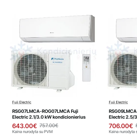
Fuji Electric
Fuji Electric
Išpardavimas
Išparda
RSG07LMCA-ROG07LMCA Fuji
RSG09LMCA-
Electric 2.1/3.0 kW kondicionierius
Electric 2.5/
643.00€
757.00€
706.00€
Kaina nurodyta su PVM
Kaina nurodyta