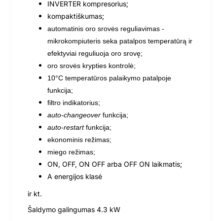
INVERTER kompresorius;
kompaktiškumas;
automatinis
oro
srovės
reguliavimas
-
mikrokompiuteris seka patalpos temperatūrą ir
efektyviai reguliuoja oro srovę;
oro srovės krypties kontrolė
;
10°C temperatūros palaikymo patalpoje
funkcija;
filtro indikatorius;
auto-changeover
funkcija;
auto-restart
funkcija;
ekonominis režimas;
miego režimas;
ON, OFF, ON OFF arba OFF ON laikmatis;
A energijos klasė
ir kt.
Šaldymo galingumas 4.3 kW