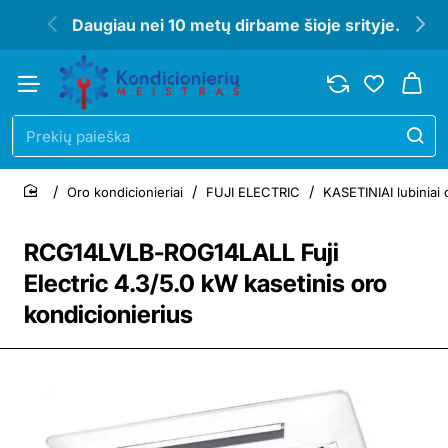
Daugiau nei 10 metų dirbame šioje srityje.
Prekių
paieška
Oro kondicionieriai
FUJI ELECTRIC
KASETINIAI lubiniai 
home
RCG14LVLB-ROG14LALL Fuji
Electric 4.3/5.0 kW kasetinis oro
kondicionierius