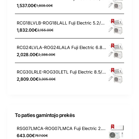
1,537.00€
1,808.00€
RCG18LVLB-ROG18LALL Fuji Electric 5.2/6.0 kW kasetinis oro kondicionierius
1,832.00€
2,155.00€
RCG24LVLA-ROG24LALA Fuji Electric 6.8/8.0 kW kasetinis oro kondicionierius
2,028.00€
2,386.00€
RCG30LRLE-ROG30LETL Fuji Electric 8.5/10.0 kW kasetinis oro kondicionierius
2,809.00€
3,305.00€
To paties gamintojo prekės
RSG07LMCA-ROG07LMCA Fuji Electric 2.1/3.0 kW kondicionierius
643.00€
757.00€