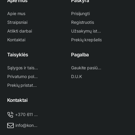
Apie mus
Paskyra
Apie mus
Prisijungti
Straipsniai
Registruotis
Atlikti darbai
Užsakymų istorija
Kontaktai
Prekių krepšelis
Taisyklės
Pagalba
Sąlygos ir taisyklės
Gaukite pasiūlymą
Privatumo politika
D.U.K
Prekių pristatymas
Kontaktai
+370 611 38 500
info@kondicionieriu-meistras.lt