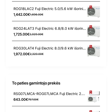
ROG18LAC2 Fuji Electric 5.0/5.6 kW išorinis blokas
1,442.00€
1,696.00€
ROG24LAT3 Fuji Electric 6.8/8.0 kW išorinis blokas
1,725.00€
2,029.00€
ROG30LAT4 Fuji Electric 8.0/9.6 kW išorinis blokas
1,972.00€
2,320.00€
To paties gamintojo prekės
RSG07LMCA-ROG07LMCA Fuji Electric 2.1/3.0 kW kondicionierius
643.00€
757.00€