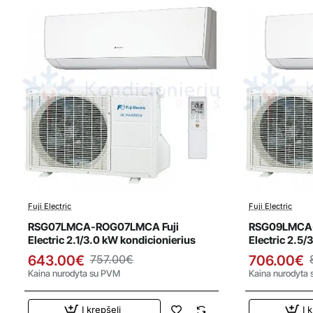
Fuji Electric
Fuji Electric
Išpardavimas
Išparda
RSG07LMCA-ROG07LMCA Fuji
RSG09LMCA-
Electric 2.1/3.0 kW kondicionierius
Electric 2.5/
643.00€
757.00€
706.00€
Kaina nurodyta su PVM
Kaina nurodyta
Į krepšelį
Į 