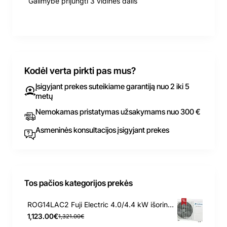
Galimybė prijungti 3 vidines dalis
Kodėl verta pirkti pas mus?
Įsigyjant prekes suteikiame garantiją nuo 2 iki 5
metų
Nemokamas pristatymas užsakymams nuo 300 €
Asmeninės konsultacijos įsigyjant prekes
Tos pačios kategorijos prekės
ROG14LAC2 Fuji Electric 4.0/4.4 kW išorinis blokas
1,123.00€
1,321.00€