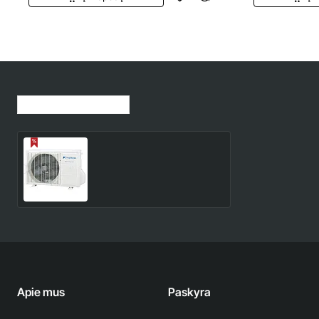
Jūsų peržiūrėtos prekės
ROG18LAT3 Fuji Electric
5.4/6.8 kW išorinis blokas
1,603.00€
1,885.00€
Apie mus
Paskyra