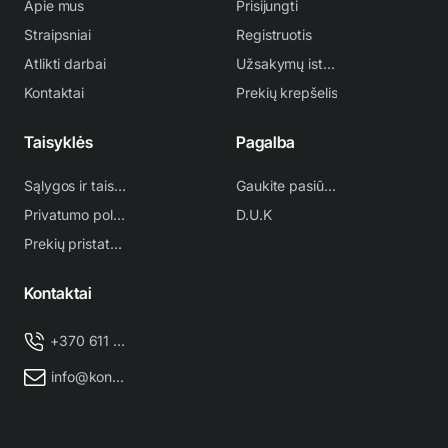
Apie mus
Prisijungti
Straipsniai
Registruotis
Atlikti darbai
Užsakymų istorija
Kontaktai
Prekių krepšelis
Taisyklės
Pagalba
Sąlygos ir taisyklės
Gaukite pasiūlymą
Privatumo politika
D.U.K
Prekių pristatymas
Kontaktai
+370 611 38 500
info@kondicionieriu-meistras.lt