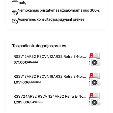
metų
Nemokamas pristatymas užsakymams nuo 300 €
Asmeninės konsultacijos įsigyjant prekes
Tos pačios kategorijos prekės
RSSV12AR32 RSCVN12AR32 Refra E-Nordic serijos 3.4/3.6 kW oro kondicionierius - šilumos siurblys
671.00€
745.00€
RSSV18AR32 RSCVN18AR32 Refra E-Nordic serijos 5.3/5.6 kW oro kondicionierius - šilumos siurblys
1,051.00€
1,167.00€
RSSV24AR32 RSCVN24AR32 Refra E-Nordic serijos 7.0/7.0 kW oro kondicionierius - šilumos siurblys
1,289.00€
1,431.00€