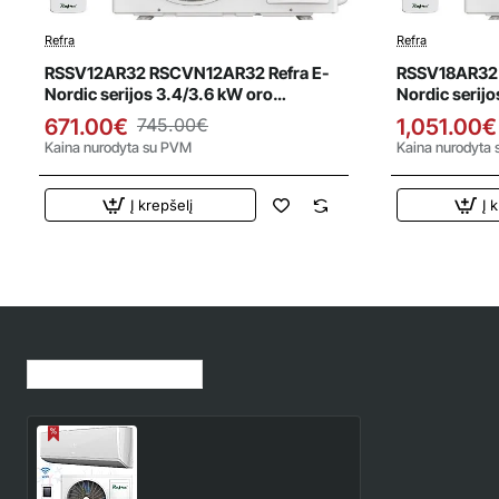
Refra
Refra
Išpardavimas
Išparda
RSSV12AR32 RSCVN12AR32 Refra E-
RSSV18AR32 
Nordic serijos 3.4/3.6 kW oro
Nordic serijo
kondicionierius - šilumos siurblys
kondicionieri
671.00€
745.00€
1,051.00€
Kaina nurodyta su PVM
Kaina nurodyta
Į krepšelį
Į 
Jūsų peržiūrėtos prekės
RSSV09AR32
RSCVN09AR32 Refra E-
Nordic serijos 2.5/2.8 kW
628.00€
697.00€
oro kondicionierius -