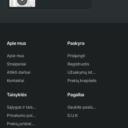
šilumos siurblys
Apie mus
Paskyra
Apie mus
Prisijungti
Straipsniai
Registruotis
Atlikti darbai
Užsakymų istorija
Kontaktai
Prekių krepšelis
Taisyklės
Pagalba
Sąlygos ir taisyklės
Gaukite pasiūlymą
Privatumo politika
D.U.K
Prekių pristatymas