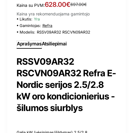
628.00€
697.00€
Kaina su PVM:
Kaina yra rekomenduojama gamintojo
Likutis:
Yra
Gamintojas:
Refra
Modelis:
RSSV09AR32 RSCVN09AR32
Aprašymas
Atsiliepimai
RSSV09AR32
RSCVN09AR32 Refra E-
Nordic serijos 2.5/2.8
kW oro kondicionierius -
šilumos siurblys
Galia kW (vėsinimas/šildymas) 2.5/2.8