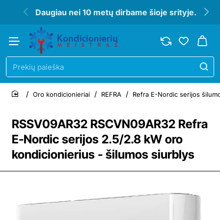
Daugiau nei 10 metų dirbame šioje srityje.
Prekių
paieška
Oro kondicionieriai
REFRA
Refra E-Nordic serijos šilumo
home
RSSV09AR32 RSCVN09AR32 Refra
E-Nordic serijos 2.5/2.8 kW oro
kondicionierius - šilumos siurblys