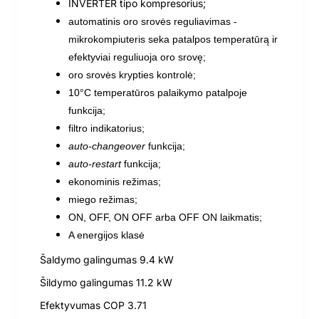
INVERTER tipo kompresorius;
automatinis
oro
srovės
reguliavimas
-
mikrokompiuteris seka patalpos temperatūrą ir
efektyviai reguliuoja oro srovę;
oro srovės krypties kontrolė
;
10°C temperatūros palaikymo patalpoje
funkcija;
filtro indikatorius;
auto-changeover
funkcija;
auto-restart
funkcija;
ekonominis režimas;
miego režimas;
ON, OFF, ON OFF arba OFF ON laikmatis;
A energijos klasė
Šaldymo galingumas 9.4 kW
Šildymo galingumas 11.2 kW
Efektyvumas COP 3.71