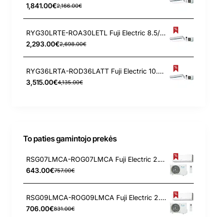
1,841.00€
2,166.00€
RYG30LRTE-ROA30LETL Fuji Electric 8.5/10.0 kW kondicionierius
2,293.00€
2,698.00€
RYG36LRTA-ROD36LATT Fuji Electric 10.0/11.2 kW kondicionierius
3,515.00€
4,135.00€
To paties gamintojo prekės
RSG07LMCA-ROG07LMCA Fuji Electric 2.1/3.0 kW kondicionierius
643.00€
757.00€
RSG09LMCA-ROG09LMCA Fuji Electric 2.5/3.2 kW kondicionierius
706.00€
831.00€