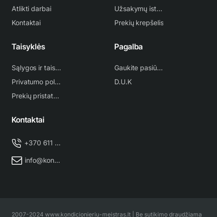
Atlikti darbai
Užsakymų istorija
Kontaktai
Prekių krepšelis
Taisyklės
Pagalba
Sąlygos ir taisyklės
Gaukite pasiūlymą
Privatumo politika
D.U.K
Prekių pristatymas
Kontaktai
+370 611 38 500
info@kondicionieriu-meistras.lt
2007-2024 www.kondicionieriu-meistras.lt | Be sutikimo draudžiama