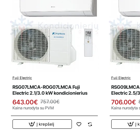
Fuji Electric
Fuji Electric
Išpardavimas
Išparda
RSG07LMCA-ROG07LMCA Fuji
RSG09LMCA-
Electric 2.1/3.0 kW kondicionierius
Electric 2.5/
643.00€
757.00€
706.00€
Kaina nurodyta su PVM
Kaina nurodyta
Į krepšelį
Į 