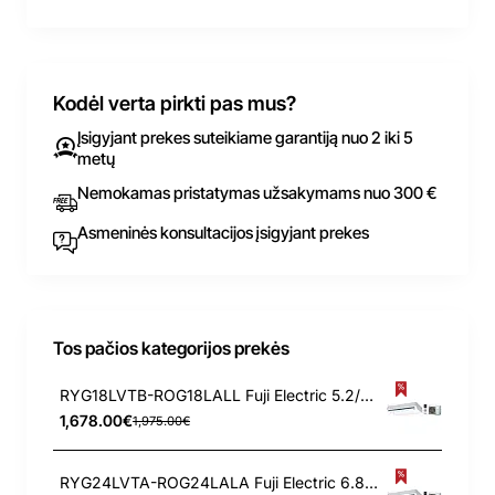
Kodėl verta pirkti pas mus?
Įsigyjant prekes suteikiame garantiją nuo 2 iki 5
metų
Nemokamas pristatymas užsakymams nuo 300 €
Asmeninės konsultacijos įsigyjant prekes
Tos pačios kategorijos prekės
RYG18LVTB-ROG18LALL Fuji Electric 5.2/6.0 kW kondicionierius
1,678.00€
1,975.00€
RYG24LVTA-ROG24LALA Fuji Electric 6.8/8.0 kW kondicionierius