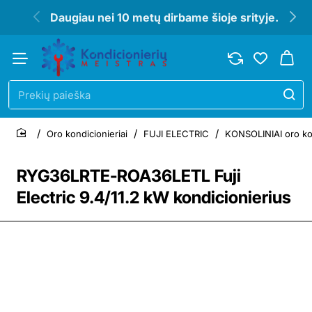
Daugiau nei 10 metų dirbame šioje srityje.
Prekių
paieška
Oro kondicionieriai
FUJI ELECTRIC
KONSOLINIAI oro kon
home
RYG36LRTE-ROA36LETL Fuji
Electric 9.4/11.2 kW kondicionierius