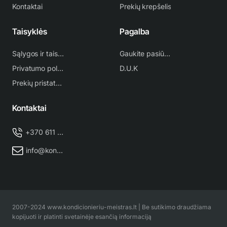
Kontaktai
Prekių krepšelis
Taisyklės
Pagalba
Sąlygos ir taisyklės
Gaukite pasiūlymą
Privatumo politika
D.U.K
Prekių pristatymas
Kontaktai
+370 611 38 500
info@kondicionieriu-meistras.lt
2007-2024 www.kondicionieriu-meistras.lt | Be sutikimo draudžiama
kopijuoti ir platinti svetainėje esančią informaciją