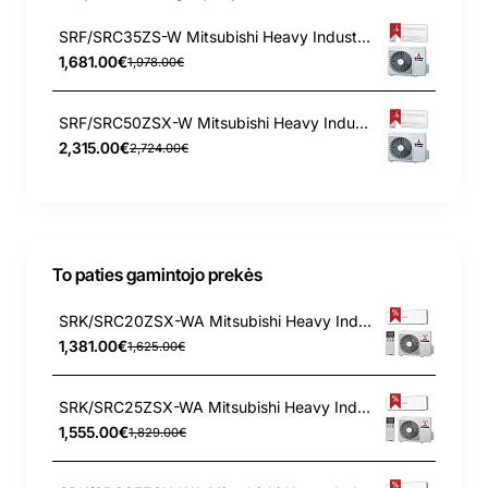
SRF/SRC35ZS-W Mitsubishi Heavy Industries 3.5/4.5 kW sieninis - grindinis kondicionierius
1,681.00€
1,978.00€
SRF/SRC50ZSX-W Mitsubishi Heavy Industries 5.0/5.6 kW sieninis - grindinis kondicionierius
2,315.00€
2,724.00€
To paties gamintojo prekės
SRK/SRC20ZSX-WA Mitsubishi Heavy Industries 2.0/2.7 kW šilumos siurblys
1,381.00€
1,625.00€
SRK/SRC25ZSX-WA Mitsubishi Heavy Industries 2.5/3.2 kW šilumos siurblys
1,555.00€
1,829.00€