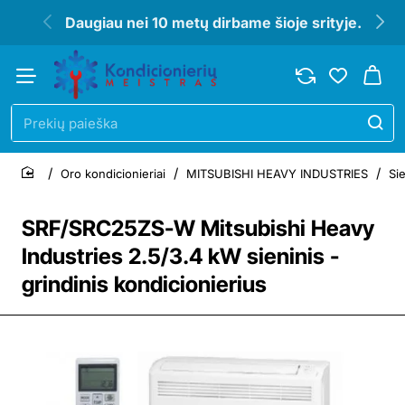
Daugiau nei 10 metų dirbame šioje srityje.
Prekių
paieška
Oro kondicionieriai
MITSUBISHI HEAVY INDUSTRIES
Sie
home
SRF/SRC25ZS-W Mitsubishi Heavy
Industries 2.5/3.4 kW sieninis -
grindinis kondicionierius