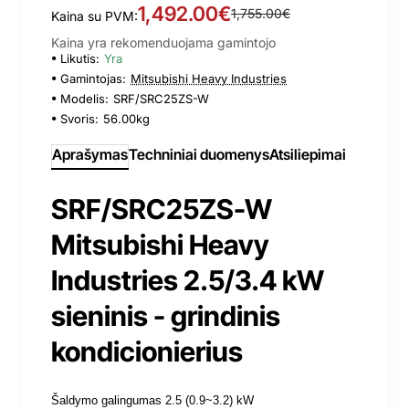
1,492.00€
1,755.00€
Kaina su PVM:
Kaina yra rekomenduojama gamintojo
Likutis:
Yra
Gamintojas:
Mitsubishi Heavy Industries
Modelis:
SRF/SRC25ZS-W
Svoris:
56.00kg
Aprašymas
Techniniai duomenys
Atsiliepimai
SRF/SRC25ZS-W
Mitsubishi Heavy
Industries 2.5/3.4 kW
sieninis - grindinis
kondicionierius
Šaldymo galingumas 2.5 (0.9~3.2) kW