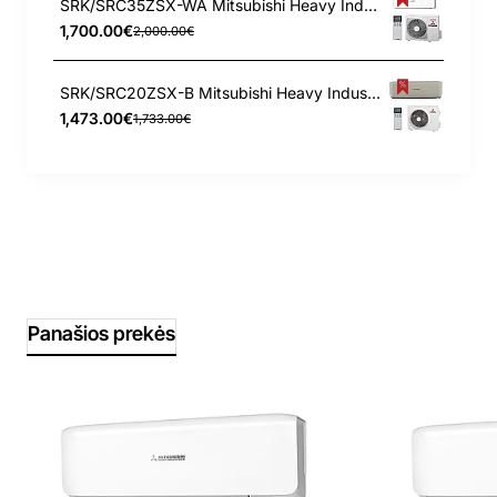
SRK/SRC35ZSX-WA Mitsubishi Heavy Industries 3.5/4.3 kW šilumos siurblys
1,700.00€
2,000.00€
SRK/SRC20ZSX-B Mitsubishi Heavy Industries 2.0/2.7 kW šilumos siurblys
1,473.00€
1,733.00€
Panašios prekės