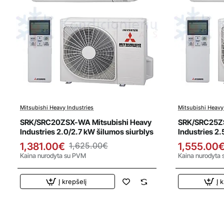
Mitsubishi Heavy Industries
Mitsubishi Heavy
Išpardavimas
Išparda
SRK/SRC20ZSX-WA Mitsubishi Heavy
SRK/SRC25ZS
Industries 2.0/2.7 kW šilumos siurblys
Industries 2.
1,381.00€
1,625.00€
1,555.00
Kaina nurodyta su PVM
Kaina nurodyta
Į krepšelį
Į 