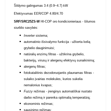
Šildymo galingumas 3.4 (0.9~4.7) kW
Efektyvumas EER/COP 4.80/4.70
SRF/SRC25ZS-W
HI-COP oro kondicionieriaus - šilumos
siurblio savybės:
Inverter
sistema;
automatinio išsivalymo funkcija - užkerta kelią
grybelio dauginimuisi;
natūralių enzimų filtras - užtikrina grybelio,
bakterijų, virusų ir alergenų efektyvų sunaikinimą;
alergenų filtras;
fotokatalitinis dezodoruojantis plaunamas filtras -
sulaiko įvairias molekules, kurios sukelia
nemalonius kvapus;
Fuzzy
režimas - įrenginys automatiškai nustato
darbo režimą ir parenka optimalią temperatūrą;
ekonominis režimas;
sausinimo režimas;