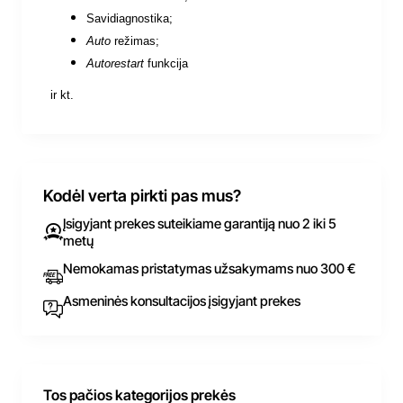
Savidiagnostika;
Auto
režimas;
Autorestart
funkcija
ir kt.
Kodėl verta pirkti pas mus?
Įsigyjant prekes suteikiame garantiją nuo 2 iki 5
metų
Nemokamas pristatymas užsakymams nuo 300 €
Asmeninės konsultacijos įsigyjant prekes
Tos pačios kategorijos prekės