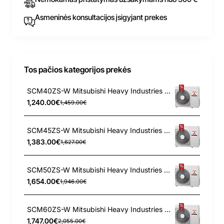
Asmeninės konsultacijos įsigyjant prekes
Tos pačios kategorijos prekės
SCM40ZS-W Mitsubishi Heavy Industries 4.0/4.5 kW lauko blokas
1,240.00€
1,459.00€
SCM45ZS-W Mitsubishi Heavy Industries 4.5/5.6 kW lauko blokas
1,383.00€
1,627.00€
SCM50ZS-W Mitsubishi Heavy Industries 5.0/6.0 kW lauko blokas
1,654.00€
1,946.00€
SCM60ZS-W Mitsubishi Heavy Industries 6.0/6.8 kW lauko blokas
1,747.00€
2,055.00€