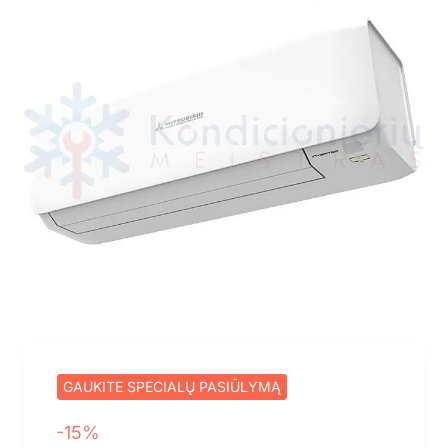
GAUKITE SPECIALŲ PASIŪLYMĄ
-15%