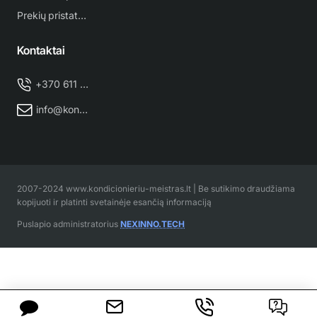
Prekių pristatymas
Kontaktai
+370 611 38 500
info@kondicionieriu-meistras.lt
2007-2024 www.kondicionieriu-meistras.lt | Be sutikimo draudžiama
kopijuoti ir platinti svetainėje esančią informaciją
Puslapio administratorius
NEXINNO.TECH