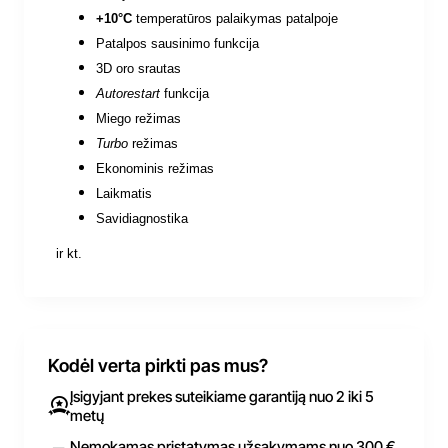
+10
°C
temperatūros palaikymas patalpoje
Patalpos sausinimo funkcija
3D oro srautas
Autorestart
funkcija
Miego režimas
Turbo
režimas
Ekonominis režimas
Laikmatis
Savidiagnostika
ir kt.
Kodėl verta pirkti pas mus?
Įsigyjant prekes suteikiame garantiją nuo 2 iki 5
metų
Nemokamas pristatymas užsakymams nuo 300 €