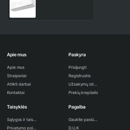
Heavy Industries Premium
5.0/5.8 kW
592.00€
696.00€
kondicionieriaus vidinė
dalis
Apie mus
Paskyra
Apie mus
Prisijungti
Straipsniai
Registruotis
Atlikti darbai
Užsakymų istorija
Kontaktai
Prekių krepšelis
Taisyklės
Pagalba
Sąlygos ir taisyklės
Gaukite pasiūlymą
Privatumo politika
D.U.K