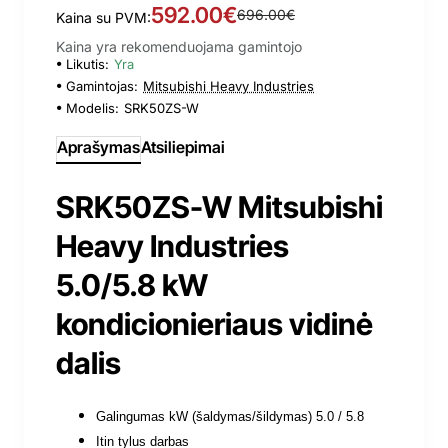
592.00€
696.00€
Kaina su PVM:
Kaina yra rekomenduojama gamintojo
Likutis:
Yra
Gamintojas:
Mitsubishi Heavy Industries
Modelis:
SRK50ZS-W
Aprašymas
Atsiliepimai
SRK50ZS-W Mitsubishi
Heavy Industries
5.0/5.8 kW
kondicionieriaus vidinė
dalis
Galingumas kW (šaldymas/šildymas) 5.0 / 5.8
Itin tylus darbas