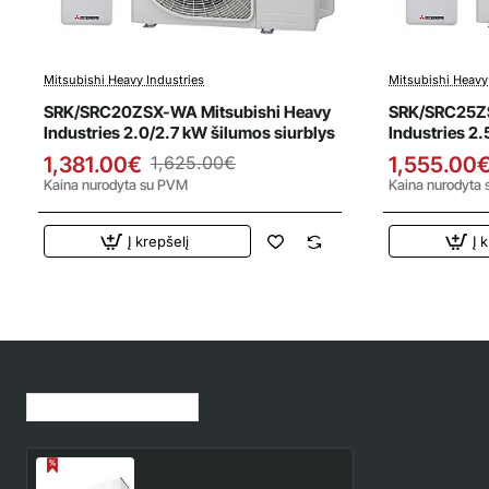
Mitsubishi Heavy Industries
Mitsubishi Heavy
Išpardavimas
Išparda
SRK/SRC20ZSX-WA Mitsubishi Heavy
SRK/SRC25ZS
Industries 2.0/2.7 kW šilumos siurblys
Industries 2.
1,381.00€
1,625.00€
1,555.00
Kaina nurodyta su PVM
Kaina nurodyta
Į krepšelį
Į 
Jūsų peržiūrėtos prekės
SRK50ZS-W Mitsubishi