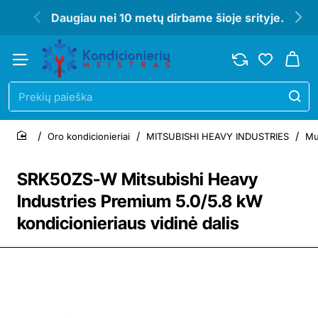
Daugiau nei 10 metų dirbame šioje srityje.
Prekių
paieška
Oro kondicionieriai
MITSUBISHI HEAVY INDUSTRIES
Mul
home
SRK50ZS-W Mitsubishi Heavy
Industries Premium 5.0/5.8 kW
kondicionieriaus vidinė dalis