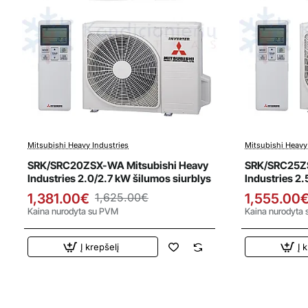
Mitsubishi Heavy Industries
Mitsubishi Heavy
Išpardavimas
Išparda
SRK/SRC20ZSX-WA Mitsubishi Heavy
SRK/SRC25ZS
Industries 2.0/2.7 kW šilumos siurblys
Industries 2.
1,381.00€
1,625.00€
1,555.00
Kaina nurodyta su PVM
Kaina nurodyta
Į krepšelį
Į 