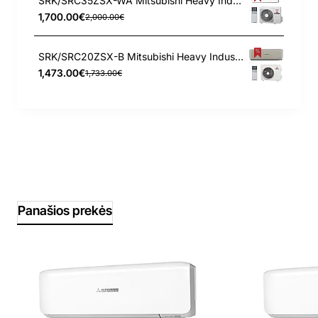
SRK/SRC35ZSX-WA Mitsubishi Heavy Industries 3.5/4.3 kW šilumos siurblys
1,700.00€
2,000.00€
SRK/SRC20ZSX-B Mitsubishi Heavy Industries 2.0/2.7 kW šilumos siurblys
1,473.00€
1,733.00€
Panašios prekės