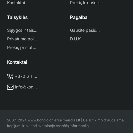
Kontaktai
Prekių krepšelis
Taisyklės
Pagalba
Sąlygos ir taisyklės
Gaukite pasiūlymą
Privatumo politika
D.U.K
Prekių pristatymas
Kontaktai
+370 611 38 500
info@kondicionieriu-meistras.lt
2007-2024 www.kondicionieriu-meistras.lt | Be sutikimo draudžiama
kopijuoti ir platinti svetainėje esančią informaciją