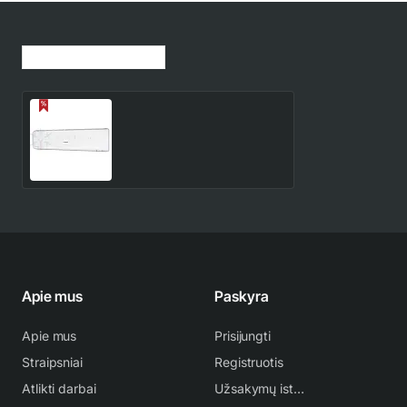
Jūsų peržiūrėtos prekės
SRK71ZR-W Mitsubishi
Heavy Industries Diamond
7.1/8.0 kW kondicionieriaus
726.00€
854.00€
vidinė dalis
Apie mus
Paskyra
Apie mus
Prisijungti
Straipsniai
Registruotis
Atlikti darbai
Užsakymų istorija