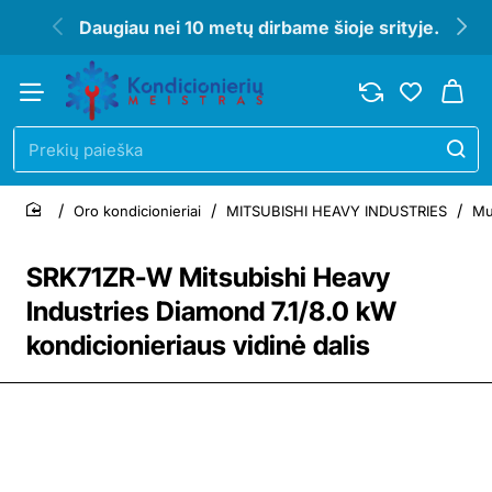
Daugiau nei 10 metų dirbame šioje srityje.
Prekių
paieška
Oro kondicionieriai
MITSUBISHI HEAVY INDUSTRIES
Mul
home
SRK71ZR-W Mitsubishi Heavy
Industries Diamond 7.1/8.0 kW
kondicionieriaus vidinė dalis