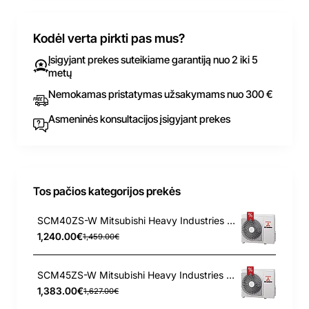
Kodėl verta pirkti pas mus?
Įsigyjant prekes suteikiame garantiją nuo 2 iki 5
metų
Nemokamas pristatymas užsakymams nuo 300 €
Asmeninės konsultacijos įsigyjant prekes
Tos pačios kategorijos prekės
SCM40ZS-W Mitsubishi Heavy Industries 4.0/4.5 kW lauko blokas
1,240.00€
1,459.00€
SCM45ZS-W Mitsubishi Heavy Industries 4.5/5.6 kW lauko blokas
1,383.00€
1,627.00€