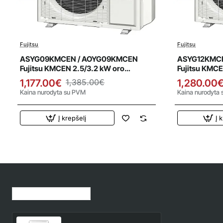
Fujitsu
Fujitsu
Išpardavimas
Išparda
ASYG09KMCEN / AOYG09KMCEN
ASYG12KMCE
Fujitsu KMCEN 2.5/3.2 kW oro
Fujitsu KMCE
kondicionierius - šilumos siurblys
kondicionieri
1,177.00€
1,385.00€
1,280.00
Kaina nurodyta su PVM
Kaina nurodyta
Į krepšelį
Į 
Jūsų peržiūrėtos prekės
Fujitsu WIFI valdymo