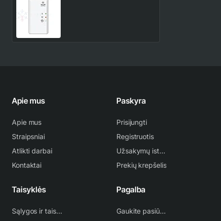
priedas UTY-TFSXH3
133.00€
Apie mus
Paskyra
Apie mus
Prisijungti
Straipsniai
Registruotis
Atlikti darbai
Užsakymų istorija
Kontaktai
Prekių krepšelis
Taisyklės
Pagalba
Sąlygos ir taisyklės
Gaukite pasiūlymą