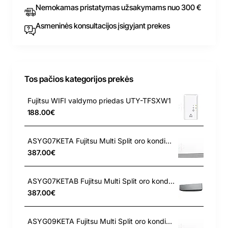
Nemokamas pristatymas užsakymams nuo 300 €
Asmeninės konsultacijos įsigyjant prekes
Tos pačios kategorijos prekės
Fujitsu WIFI valdymo priedas UTY-TFSXW1
188.00€
ASYG07KETA Fujitsu Multi Split oro kondicionierius 2.0/2.5 kW sieninis vidinis blokas
387.00€
ASYG07KETAB Fujitsu Multi Split oro kondicionierius 2.0/2.5 kW sieninis vidinis blokas
387.00€
ASYG09KETA Fujitsu Multi Split oro kondicionierius 2.5/2.8 kW sieninis vidinis blokas