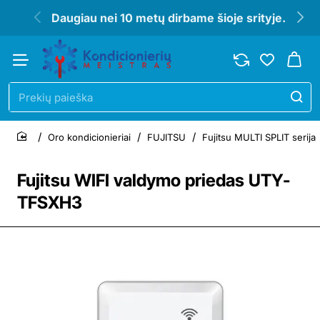
Daugiau nei 10 metų dirbame šioje srityje.
Prekių
paieška
Oro kondicionieriai
FUJITSU
Fujitsu MULTI SPLIT serija
home
Fujitsu WIFI valdymo priedas UTY-
TFSXH3