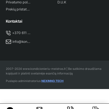
Privatumo politika
D.U.K
Prekių pristatymas
Kontaktai
+370 611 38 500
info@kondicionieriu-meistras.lt
2007-2024 www.kondicionieriu-meistras.lt | Be sutikimo draudžiama
kopijuoti ir platinti svetainėje esančią informaciją
Puslapio administratorius
NEXINNO.TECH