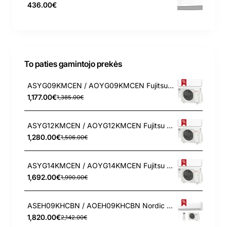
436.00€
To paties gamintojo prekės
ASYG09KMCEN / AOYG09KMCEN Fujitsu KMCEN 2.5/3.2 kW oro kondicionierius - šilumos siurblys
1,177.00€
1,385.00€
ASYG12KMCEN / AOYG12KMCEN Fujitsu KMCEN 3.4/4.0 kW oro kondicionierius - šilumos siurblys
1,280.00€
1,506.00€
ASYG14KMCEN / AOYG14KMCEN Fujitsu KMCEN 4.2/5.4 kW oro kondicionierius - šilumos siurblys
1,692.00€
1,990.00€
ASEH09KHCBN / AOEH09KHCBN Nordic KH FUJITSU 2.5/3.2 kW oro kondicionierius-šilumos siurblys
1,820.00€
2,142.00€