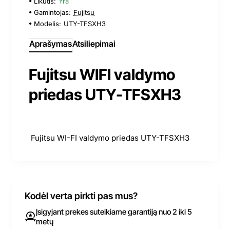
Likutis:
Yra
Gamintojas:
Fujitsu
Modelis:
UTY-TFSXH3
Aprašymas
Atsiliepimai
Fujitsu WIFI valdymo
priedas UTY-TFSXH3
Fujitsu WI-FI valdymo priedas UTY-TFSXH3
Kodėl verta pirkti pas mus?
Įsigyjant prekes suteikiame garantiją nuo 2 iki 5
metų