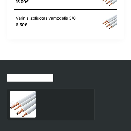
15.00€
Varinis izoliuotas vamzdelis 3/8
6.50€
Jūsų peržiūrėtos prekės
Varinis izoliuotas vamzdelis
7/8
16.40€