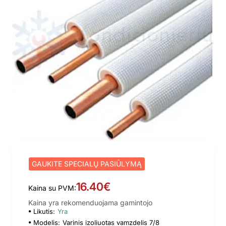
GAUKITE SPECIALŲ PASIŪLYMĄ
16.40€
Kaina su PVM:
Kaina yra rekomenduojama gamintojo
Likutis:
Yra
Modelis:
Varinis izoliuotas vamzdelis 7/8