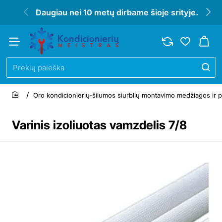
Daugiau nei 10 metų dirbame šioje srityje.
Prekių
paieška
Oro kondicionierių-šilumos siurblių montavimo medžiagos ir p
home
Varinis izoliuotas vamzdelis 7/8