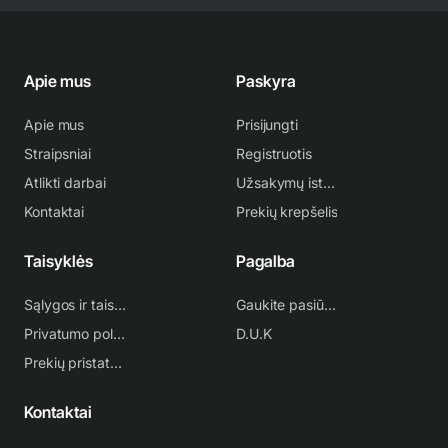
Apie mus
Paskyra
Apie mus
Prisijungti
Straipsniai
Registruotis
Atlikti darbai
Užsakymų istorija
Kontaktai
Prekių krepšelis
Taisyklės
Pagalba
Sąlygos ir taisyklės
Gaukite pasiūlymą
Privatumo politika
D.U.K
Prekių pristatymas
Kontaktai