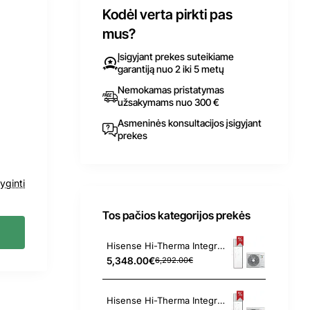
Kodėl verta pirkti pas
mus?
Įsigyjant prekes suteikiame
garantiją nuo 2 iki 5 metų
Nemokamas pristatymas
užsakymams nuo 300 €
Asmeninės konsultacijos įsigyjant
prekes
yginti
Tos pačios kategorijos prekės
Hisense Hi-Therma Integra Combi AHW-044HCDS1 - AHS-044HCDSAA-23 4.4 kW oras-vanduo šilumos siurblys
5,348.00€
6,292.00€
Hisense Hi-Therma Integra Combi AHW-060HCDS1 - AHS-060HCDSAA-23 6.0 kW oras-vanduo šilumos siurblys