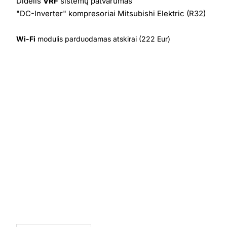
Didelis
VRF
sistemų patvarumas
"DC-Inverter" kompresoriai Mitsubishi Elektric (R32)
Wi-Fi
modulis parduodamas atskirai (222 Eur)