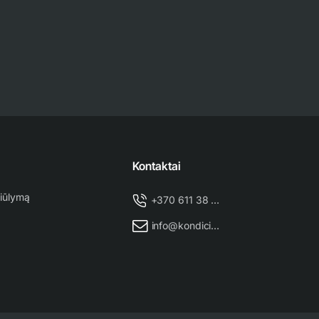
Kontaktai
iūlymą
+370 611 38 500
info@kondicionieriu-meistras.lt