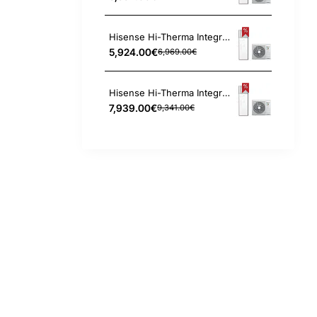
Hisense Hi-Therma Integra Combi AHW-080HCDS1 - AHS-080HCDSAA-23 8.0 kW oras-vanduo šilumos siurblys
5,924.00€
6,969.00€
Hisense Hi-Therma Integra Combi AHW-100HEDS1 - AHS-100HEDSAA-23 10.0 kW oras-vanduo šilumos siurblys
7,939.00€
9,341.00€