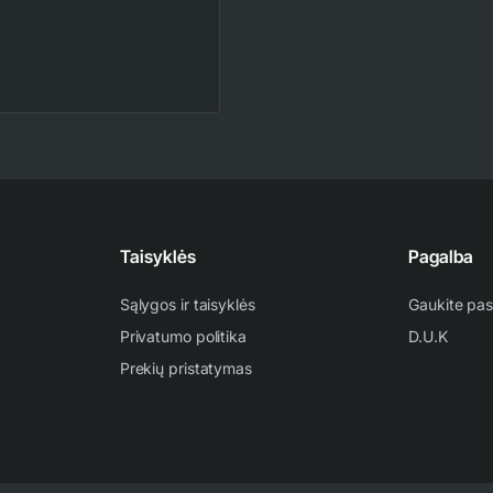
QF35XW00 Hisense Fresh
Master 3.5/4.2 kW
kondicionierius - šilumos
1,160.00€
1,365.00€
siurblys
Taisyklės
Pagalba
Sąlygos ir taisyklės
Gaukite pas
Privatumo politika
D.U.K
Prekių pristatymas