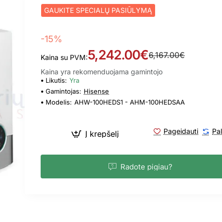
GAUKITE SPECIALŲ PASIŪLYMĄ
-15%
5,242.00€
6,167.00€
Kaina su PVM:
Kaina yra rekomenduojama gamintojo
Likutis:
Yra
Gamintojas:
Hisense
Modelis:
AHW-100HEDS1 - AHM-100HEDSAA
Pageidauti
Pal
Į krepšelį
Radote pigiau?