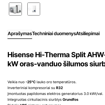
Aprašymas
Techniniai duomenys
Atsiliepimai
Hisense Hi-Therma Split AH
kW oras-vanduo šilumos siurb
Veikia nuo
-25°C
lauko oro temperatūros.
Inverteriniai kompresoriai su
R32
Įmontuotas papildomas elektros generatorius 3.0 kWt/val.
Integruotas cirkuliacinis siurblys
Grundfos