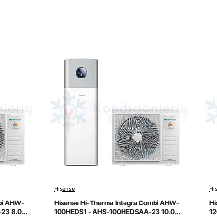
Hisense
Hi
Išpardavimas
bi AHW-
Hisense Hi-Therma Integra Combi AHW-
Hi
23 8.0
100HEDS1 - AHS-100HEDSAA-23 10.0
12