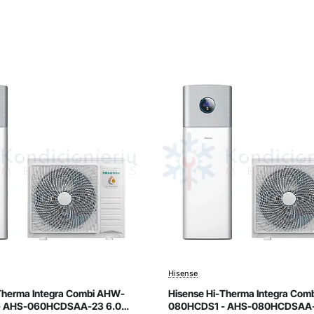
Hisense
avimas
Išpardavimas
Therma Integra Combi AHW-
Hisense Hi-Therma Integra Com
- AHS-060HCDSAA-23 6.0
080HCDS1 - AHS-080HCDSAA-