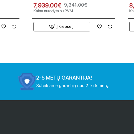
s
kW oras-vanduo šilumos siurblys
kW
7,939.00€
9,341.00€
8
Kaina nurodyta su PVM
Ka
Į krepšelį
2-5 METŲ GARANTIJA!
Suteikiame garantiją nuo 2 iki 5 metų.