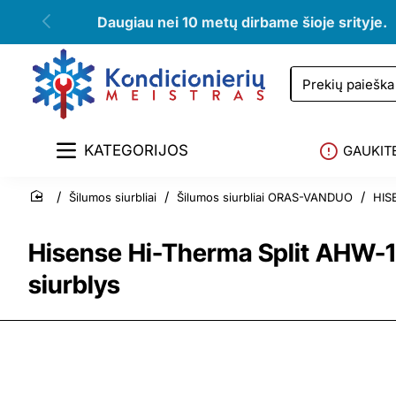
Daugiau nei 10 metų dirbame šioje srityje.
Prekių
paieška
KATEGORIJOS
GAUKIT
Šilumos siurbliai
Šilumos siurbliai ORAS-VANDUO
HISE
home
Hisense Hi-Therma Split AHW
siurblys