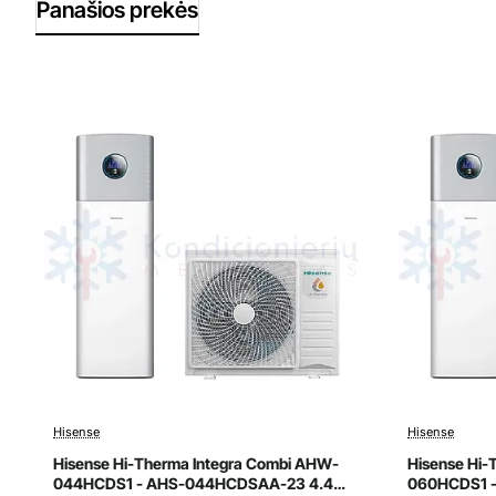
Panašios prekės
Hisense
Hisense
Išpardavimas
Išpard
Hisense Hi-Therma Integra Combi AHW-
Hisense Hi-
044HCDS1 - AHS-044HCDSAA-23 4.4
060HCDS1 