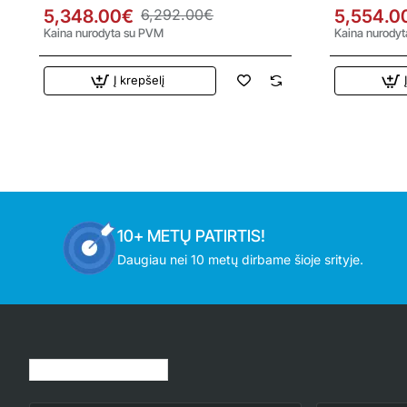
kW oras-vanduo šilumos siurblys
kW oras-van
5,348.00€
6,292.00€
5,554.0
Kaina nurodyta su PVM
Kaina nurody
Į krepšelį
10+ METŲ PATIRTIS!
Daugiau nei 10 metų dirbame šioje srityje.
Jūsų peržiūrėtos prekės