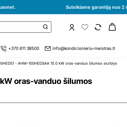
kasmet.
Suteikiame garantiją nuo 2 i
+370 611 38500
info@kondicionieriu-meistras.lt
00HEDS1 - AHM-100HEDSAA 10.0 kW oras-vanduo šilumos siurblys
kW oras-vanduo šilumos