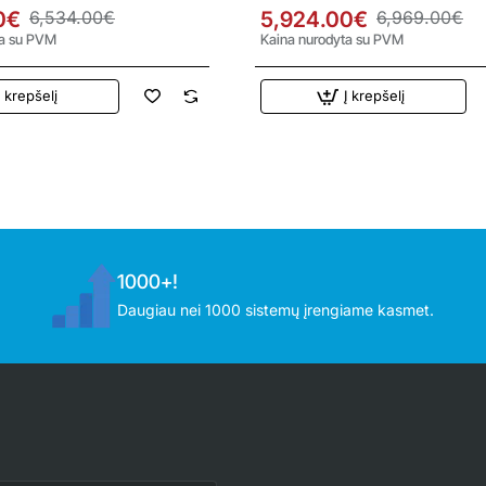
duo šilumos siurblys
kW oras-vanduo šilumos siurbly
0€
6,534.00€
5,924.00€
6,969.00€
ta su PVM
Kaina nurodyta su PVM
Į krepšelį
Į krepšelį
1000+!
Daugiau nei 1000 sistemų įrengiame kasmet.