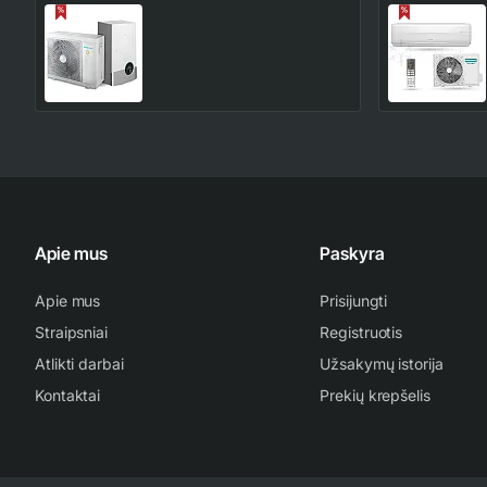
Hisense Hi-Therma Split
AHW-100HEDS1 - AHM-
100HEDSAA 10.0 kW oras-
5,242.00€
6,167.00€
vanduo šilumos siurblys
Apie mus
Paskyra
Apie mus
Prisijungti
Straipsniai
Registruotis
Atlikti darbai
Užsakymų istorija
Kontaktai
Prekių krepšelis