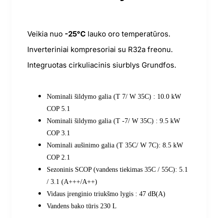
Veikia nuo
-25°C
lauko oro temperatūros.
Inverteriniai kompresoriai su R32a freonu.
Integruotas cirkuliacinis siurblys Grundfos.
Nominali šildymo galia (T 7/ W 35С) : 10.0 kW
COP 5.1
Nominali šildymo galia (T -7/ W 35C) : 9.5 kW
COP 3.1
Nominali aušinimo galia (T 35C/ W 7C): 8.5 kW
COP 2.1
Sezoninis SCOP (vandens tiekimas 35C / 55C): 5.1
/ 3.1 (A+++/A++)
Vidaus įrenginio triukšmo lygis : 47 dB(A)
Vandens bako tūris 230 L