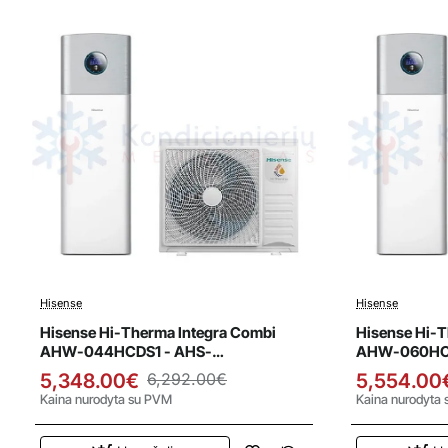
Hisense
Hisense
Išpardavimas
Išparda
Hisense Hi-Therma Integra Combi
Hisense Hi-T
AHW-044HCDS1 - AHS-
AHW-060HCD
044HCDSAA-23 4.4 kW oras-vanduo
060HCDSAA-
5,348.00€
6,292.00€
5,554.00
šilumos siurblys
šilumos siur
Kaina nurodyta su PVM
Kaina nurodyta