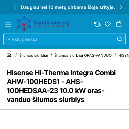
Daugiau nei 10 metų dirbame šioje srityje.
Prekių
paieška
Šilumos siurbliai
Šilumos siurbliai ORAS-VANDUO
HISEN
home
Hisense Hi-Therma Integra Combi
AHW-100HEDS1 - AHS-
100HEDSAA-23 10.0 kW oras-
vanduo šilumos siurblys