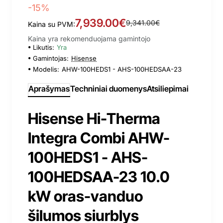
-15%
7,939.00€
9,341.00€
Kaina su PVM:
Kaina yra rekomenduojama gamintojo
Likutis:
Yra
Gamintojas:
Hisense
Modelis:
AHW-100HEDS1 - AHS-100HEDSAA-23
Aprašymas
Techniniai duomenys
Atsiliepimai
Hisense Hi-Therma
Integra Combi AHW-
100HEDS1 - AHS-
100HEDSAA-23 10.0
kW oras-vanduo
šilumos siurblys