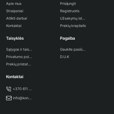
Apie mus
Prisijungti
Straipsniai
Registruotis
Atlikti darbai
Užsakymų istorija
Kontaktai
Prekių krepšelis
Taisyklės
Pagalba
Sąlygos ir taisyklės
Gaukite pasiūlymą
Privatumo politika
D.U.K
Prekių pristatymas
Kontaktai
+370 611 38 500
info@kondicionieriu-meistras.lt