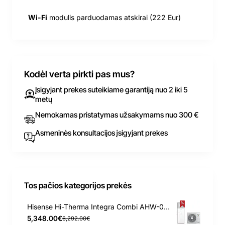
Wi-Fi
modulis parduodamas atskirai (222 Eur)
Kodėl verta pirkti pas mus?
Įsigyjant prekes suteikiame garantiją nuo 2 iki 5
metų
Nemokamas pristatymas užsakymams nuo 300 €
Asmeninės konsultacijos įsigyjant prekes
Tos pačios kategorijos prekės
Hisense Hi-Therma Integra Combi AHW-044HCDS1 - AHS-044HCDSAA-23 4.4 kW oras-vanduo šilumos siurblys
5,348.00€
6,292.00€